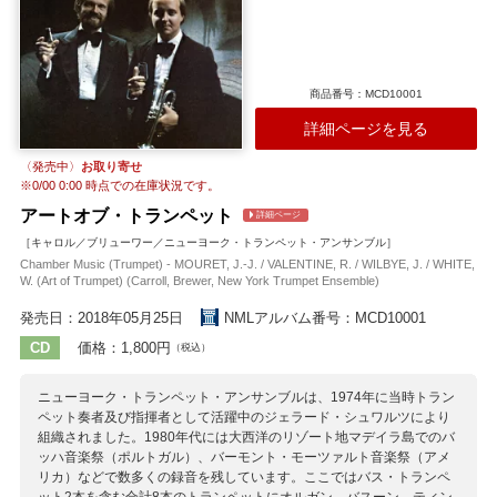
ストラ編成に酔いしれる痛快な新録音です。
収録作曲家：
アグリコラ
ヴィアダーナ
ファン・エイク
エーヌ・ヴァン・ギゼゲム
カステッロ
G.ガブリエリ
商品番号：MCD10001
カレザーナ
ゴンベール
ジェズアルド
シャイト
ジョスカン
詳細ページを見る
タイ
ダンスタブル
デル・ブオノ
不詳
プレストン
ボールドワイン
マイネリオ
マック
ルッフォ
〈発売中〉
お取り寄せ
※
0/00 0:00
時点での在庫状況です。
アートオブ・トランペット
詳細ページ
［キャロル／ブリューワー／ニューヨーク・トランペット・アンサンブル］
Chamber Music (Trumpet) - MOURET, J.-J. / VALENTINE, R. / WILBYE, J. / WHITE,
W. (Art of Trumpet) (Carroll, Brewer, New York Trumpet Ensemble)
発売日：2018年05月25日
NMLアルバム番号：MCD10001
CD
価格：1,800円
（税込）
ニューヨーク・トランペット・アンサンブルは、1974年に当時トラン
ペット奏者及び指揮者として活躍中のジェラード・シュワルツにより
組織されました。1980年代には大西洋のリゾート地マデイラ島でのバ
ッハ音楽祭（ポルトガル）、バーモント・モーツァルト音楽祭（アメ
リカ）などで数多くの録音を残しています。ここではバス・トランペ