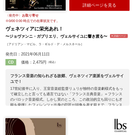
詳細ページを見る
バッサーノ
デ・ローレ
パレストリーナ
マイオーネ
マリーニ
クレキヨン
ラッソ（ラッスス）
G.ガブリエリ
ビクトリア
〈発売中〉
お取り寄せ
ロッシ
カステッロ
カプリオーリ
モルターロ
モルターロ
※
0/00 0:00
時点での在庫状況です。
ヴィルジニアーノ
A.ガブリエリ
ヴェネツィアに栄光あれ！
〜ジョヴァンニ・ガブリエリ、ヴェルサイユに響き渡る〜
詳細ページ
［アドリアン・マビル、ラ・ギルド・デ・メルスネール］
発売日：2021年06月11日
CD
価格：2,475円
（税込）
フランス音楽の知られざる故郷、ヴェネツィア楽派をヴェルサイ
ユで！
17世紀後半に入り、王室音楽総監督リュリが独特の音楽劇様式をもっ
て確立したと言っても過言ではない「フランス古典音楽」＝フランス
のバロック音楽様式。しかし実のところ、この政治的立ち回りにも才
能を発揮したフィレンツェ出身の巨匠が頭角を表す前まで、フランス
王室は別の流れをたどってイタリア最先端の音楽様式を積極的に吸収
していたのです。 教皇庁に連なる枢機卿マザリーノがローマの音楽を
伝えたのもその一端でしたが、その17世紀ローマ楽派にも大きな影響
をおよぼし、かつリュリ登場直前に俊才カヴァッリを介してフランス
宮廷音楽の大きな素地にもなったのが、16～17世紀のヴェネツィアの