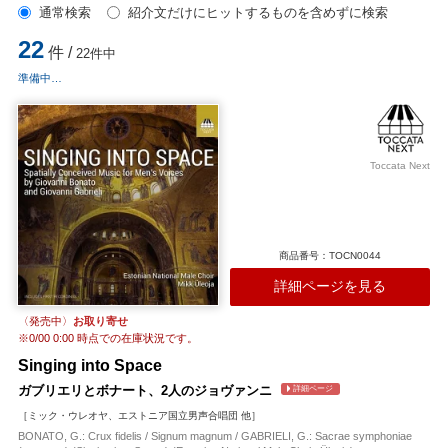
通常検索
紹介文だけにヒットするものを含めずに検索
22
件 /
22件中
準備中…
Toccata Next
商品番号：TOCN0044
詳細ページを見る
〈発売中〉
お取り寄せ
※
0/00 0:00
時点での在庫状況です。
Singing into Space
ガブリエリとボナート、2人のジョヴァンニ
詳細ページ
［ミック・ウレオヤ、エストニア国立男声合唱団 他］
BONATO, G.: Crux fidelis / Signum magnum / GABRIELI, G.: Sacrae symphoniae