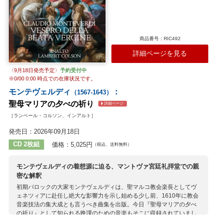
G.ガブリエリ
商品番号：RIC492
詳細ページを見る
〈9月18日発売予定〉
予約受付中
※
0/00 0:00
時点での在庫状況です。
モンテヴェルディ
：
（1567-1643）
聖母マリアの夕べの祈り
詳細ページ
［ランベール・コルソン、インアルト］
発売日：2026年09月18日
CD 2枚組
価格：5,025円
（税込、送料無料）
モンテヴェルディの着想源に迫る、マントヴァ宮廷礼拝堂での親
密な解釈
初期バロックの大家モンテヴェルディは、聖マルコ教会楽長としてヴ
ェネツィアに赴任し絶大な影響力を示し始める少し前、1610年に教会
音楽技法の集大成とも言うべき曲集を出版。今日『聖母マリアの夕べ
の祈り』として知られる晩課のための音楽もそこに収録されていまし