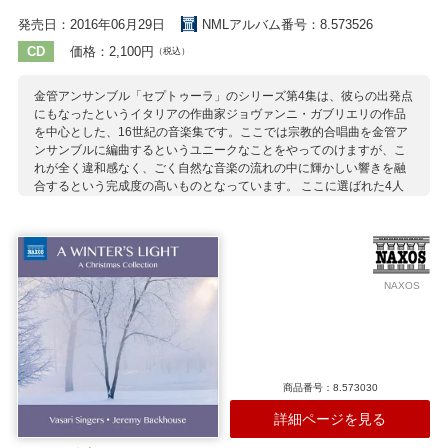
発売日：2016年06月29日
NMLアルバム番号：8.573526
CD
価格：2,100円
（税込）
金管アンサンブル「セプトゥーラ」のシリーズ第4集は、彼らの出発点
にもなったというイタリアの作曲家ジョヴァンニ・ガブリエリの作品
を中心とした、16世紀の音楽集です。ここでは宗教的合唱曲を金管ア
ンサンブルに編曲するというユニークなことをやってのけますが、こ
れが全く違和感なく、ごく自然な音楽の流れの中に輝かしい響きを融
合するという完成度の高いものとなっています。 ここに選ばれた4人
の作曲家たちは、イタリア、スペイン、フランドルと活躍の場は様々
ですが、例えばパレストリーナはビクトリアの師であったり、ガブリ
エリはラッススに師事していたりと、互いに影響しあっているので
す。そして4人それぞれ、異なるルネサンス合唱の伝統の源であり、彼
らが創り上げた神聖派なポリフォニーは当時の教会音楽にも強く影響
NAXOS
を与えています。 その時々でメンバーの顔ぶれが少しずつ変化してい
るセプトゥーラですが、緊密なアンサンブルは決して変わることがあ
りません。 【第1集…8573314第2集…8573386第3集…8573475】
収録作曲家：
G.ガブリエリ
パレストリーナ
ビクトリア
ラッソ（ラッスス）
商品番号：8.573030
詳細ページを見る