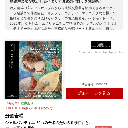
精鋭声楽勢が聴かせるイタリア直送のバロック降誕祭！
数人編成の室内アンサンブルから古典派交響曲を演奏できるオーケス
トラ編成まで伸縮自在、オノフリ、コルティ、マナコルダなど様々な
指揮者と名演を繰り広げるイタリアの古楽集団イル・ポモ・ドーロ。
2021年、マキシム・エメリャニチェフ指揮でのヘンデルのオラトリオ
『テオドーラ』上演にあたり本格的な合唱パートも集められ、自らも
カンティカ・シンフォニアを率いる才人ジュゼッペ・マレットを中心
とする声楽アンサンブルが同団内に誕生、ア・カペラ作品も演奏する
ようになりました。 2025年のクリスマスに向け制作された本盤は、そ
んなイル・ポモ・ドーロの声楽セクションの強みが十全に活かされた
Château de Versailles Spectacles
バロック作品集。モンテヴェルディ晩年の『宗教的・倫理的な森』収
録作を中心に、この大家が後年楽長を務めたヴェネツィアのサン・マ
ルコ教会とゆかりの深い前後世代の作曲家たちの初期バロック多声作
品が厳選されています。 器楽はオルガン、ヴィオローネとバロックハ
ープだけですが、総勢18人の歌手がさまざまな組み合わせで、当時の
ヴェネツィアに特有の二重合唱も歌いこなしながら聴かせる声の交錯
商品番号：CVS164
はまさに絶妙。整ったアンサンブルできわめて美しく、聴き応え十分
です。カトリック晩課の流れをなぞる選曲で、ガブリエーリからカヴ
詳細ページを見る
ァッリへと至るイタリア初期バロックの豊かさを深く実感できます。
〈発売中〉
在庫あり
収録作曲家：
※
0/00 0:00
時点での在庫状況です。
カヴァッリ
A.ガブリエリ
G.ガブリエリ
グランディ
シュッツ
分割合唱
バッサーノ
モンテヴェルディ
シャルパンティエ『4つの合唱のためのミサ曲』と、
詳細ページ