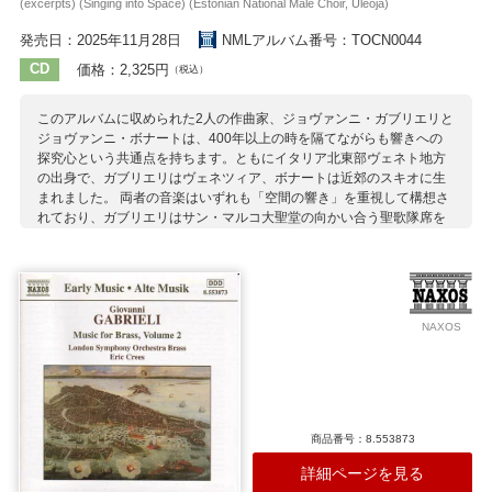
(excerpts) (Singing into Space) (Estonian National Male Choir, Üleoja)
発売日：2025年11月28日
NMLアルバム番号：TOCN0044
CD
価格：2,325円
（税込）
このアルバムに収められた2人の作曲家、ジョヴァンニ・ガブリエリと
ジョヴァンニ・ボナートは、400年以上の時を隔てながらも響きへの
探究心という共通点を持ちます。ともにイタリア北東部ヴェネト地方
の出身で、ガブリエリはヴェネツィア、ボナートは近郊のスキオに生
まれました。 両者の音楽はいずれも「空間の響き」を重視して構想さ
れており、ガブリエリはサン・マルコ大聖堂の向かい合う聖歌隊席を
活かした分割合唱（cori spezzati）を用い、ボナートは音楽そのものに
空間性を組み込む「空間化された合唱（cori spazializati）」を追求し
ています。力強いガブリエリの朗唱に対し、ボナートは静謐な響きで
応え、時空を超えた対話が生まれています。
収録作曲家：
NAXOS
G.ガブリエリ
ボナート
商品番号：8.553873
詳細ページを見る