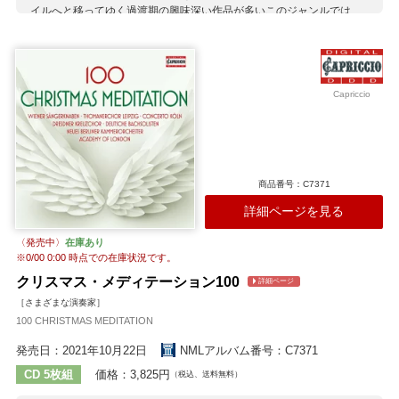
イルへと移ってゆく過渡期の興味深い作品が多いこのジャンルでは、
イタリアに活路を見出したネーデルラント楽派後期の作曲家たちから
モンテヴェルディまで、新旧さまざまな作曲家が傑作を綴っています
が、その真相を妥協なく追求しながら時代の変化を追った充実のアル
バムがARCANAから登場しました。 すぐれた古楽奏者が集うバーゼ
ル・スコラ・カントルム出身の俊才たちによるコンチェルト・ディ・
Capriccio
マルゲリータ（1600年前後に最も実験的な音楽が生み出されていたフ
ェラーラに、公妃として迎えられたマントヴァ公女マルゲリータに由
来）は、全員が古楽器奏者であり歌手であるというルネサンス期さな
がらの頼もしいグループ。歌詞となる詩の味わいを多声の綾に埋もれ
させずに引き立てる聴き取りやすい発音に、撥弦中心の楽器を折々盛
商品番号：C7371
り込みながら、マドリガーレの面白さを十全に際立たせます。 即興演
奏に由来する技法ディミヌツィオーネ（分割装飾奏法）もごく自然に
詳細ページを見る
使いこなす彼らの素晴らしい技術とセンスで、ルネサンス末期からバ
ロック発祥期にかけての多彩なイタリア音楽をお楽しみいただけま
〈発売中〉
在庫あり
す。
※
0/00 0:00
時点での在庫状況です。
収録作曲家：
クリスマス・メディテーション100
詳細ページ
ヴェルト
ガストルディ
カプスベルガー
A.ガブリエリ
［さまざまな演奏家］
G.ガブリエリ
ディンディア
フレスコバルディ
100 CHRISTMAS MEDITATION
モンテヴェルディ
発売日：2021年10月22日
NMLアルバム番号：C7371
CD 5枚組
価格：3,825円
（税込、送料無料）