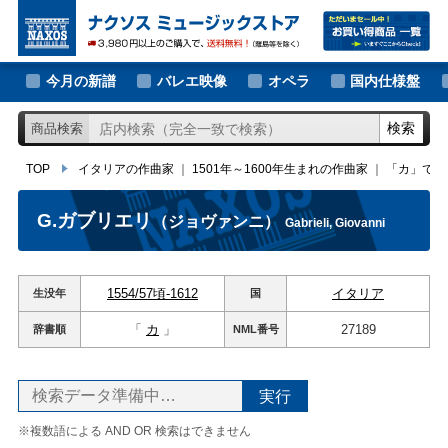
大作曲家の新譜
TOP
イタリアの作曲家
｜
1501年～1600年生まれの作曲家
｜
「カ」ではじ
著名作曲家の新譜
今月の新譜
バレエ映像
オペラ
国内仕様盤
マイナー作曲家の新譜
検索
商品検索
月別新譜一覧
TOP
イタリアの作曲家
｜
1501年～1600年生まれの作曲家
｜
「カ」では
G.ガブリエリ
（ジョヴァンニ）
Gabrieli, Giovanni
1554/57頃-1612
イタリア
生没年
国
「
カ
」
27189
辞書順
NML
番号
※複数語による AND OR 検索はできません