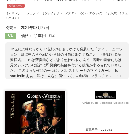
メンデルスゾーン
モルター
ライヒャルト
ラインベルガー
詳細ページ
ルイエ
ルター
レーガー
ロカテッリ
［オリヴァー・ウェッバー（ヴァイオリン）／スティーヴン・デヴァイン（オルガン＆チェ
ンバロ）］
発売日：2021年08月27日
CD
価格：2,100円
（税込）
16世紀の終わりから17世紀の初頭にかけて発展した「ディミニューシ
ョン＝旋律中の音を細かい音価の音符に細分すること」と呼ばれる演
奏様式。これは変奏曲などでよく使われる方式で、当時の奏者たちは
元のシンプルな旋律に即興的な装飾を付ける技術が求められていまし
た。 このような作品の一つに、パレストリーナのマドリガーレ「Io
son ferito ああ、私はこんなに傷ついて」の旋律にフランチェスコ・ロ
ニョーニが装飾を施したものがあり、ここには「芸術と熟達の技」と
いうキャプションが付けられていました。このアルバムには、当時の
ディミニューションの作例と、ヴァイオリニストのオリヴァー・ウェ
ッバー自身がこの時代の作品に新たな装飾を施したヴァージョンを聴
くことができます。 オリヴァー・ウェッバーは17世紀から18世紀作品
Château de Versailles Spectacles
を得意とするピリオド楽器アンサンブル「モンテヴェルディ弦楽バン
ド」の音楽監督。このアルバムはアンサンブルに属する奏者たちをフ
ィーチャーするシリーズ『モンテヴェルディ弦楽バンド・イン・フォ
ーカス』の最初の1枚となります。
商品番号：CVS041
収録作曲家：