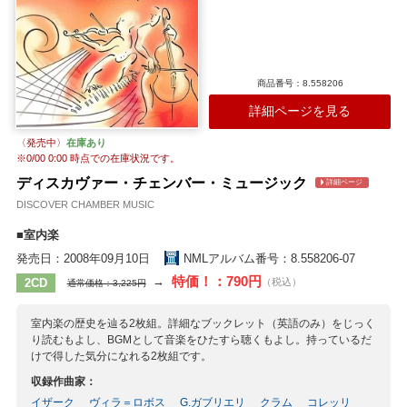
スウェーリンク
チルコット
デイヴィス
伝承曲
ドレイク
ハウエルズ
ピアポント
M.プレトリウス
ラスボーン
ラター
Lake
Theodoricus Petri Nylandensis
商品番号：8.558206
詳細ページを見る
〈発売中〉
在庫あり
※
0/00 0:00
時点での在庫状況です。
ディスカヴァー・チェンバー・ミュージック
詳細ページ
DISCOVER CHAMBER MUSIC
■室内楽
発売日：2008年09月10日
NMLアルバム番号：8.558206-07
特価！：790円
→
2CD
（税込）
通常価格：3,225円
室内楽の歴史を辿る2枚組。詳細なブックレット（英語のみ）をじっく
り読むもよし、BGMとして音楽をひたすら聴くもよし。持っているだ
けで得した気分になれる2枚組です。
収録作曲家：
イザーク
ヴィラ＝ロボス
G.ガブリエリ
クラム
コレッリ