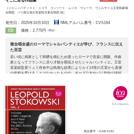
そこに至る作品集
［ジャン＝バティスト・ニコラ、コンソート・ムジカ・ヴェーラ、ヴェルサイユ王室歌劇場
合唱団、パリ国立地方音楽院児童合唱団 他］
発売日：2025年10月10日
NMLアルバム番号：CVS164
CD
価格：2,775円
（税込）
複合唱全盛のローマでシャルパンティエが学び、フランスに伝え
た至芸
若い頃に画家として研鑽を積むため渡ったローマで音楽に開眼、作曲
家となってフランスに戻り才能を開花させたシャルパンティエ。王室
音楽総監督リュリ存命中は執拗な妨害によりルイ14世の王室から直接
の依頼を受けることはなかったものの、ギーズ公女やパリ市中の諸組
織など作品を買い上げてくれる相手は絶えず、様々な分野に多くの作
品を残しました。 このアルバムの表題作は複数の合唱・合奏隊が歌声
や楽音を交わす複合唱形式で書かれていますが、これは教皇庁の作曲
家ベネヴォリをはじめ、シャルパンティエ滞在中のローマで活躍して
いた作曲家たちが深めた作曲手法。アルバム前半には（ベネヴォリた
ICA Classics
ちの手本でもあったガブリエーリやモンテヴェルディらヴェネツィア
の作曲家たちのものも含め）イタリア半島で複合唱形式を用いた先達
の作品も収録、その影響を音で確認できるようになっています。 1994
年生まれの若き指揮者ジャン＝バティスト・ニコラが、自ら結成した
ムジカ・ヴェーラを奏楽隊に迎え、児童合唱を含む大編成の多重合唱
商品番号：ICAB-5183
を巧みに導くみずみずしい演奏が見事。金管・木管奏者の総数が弓奏