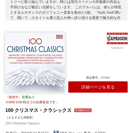
トリーに取り組んでいますが、時には現代スペインの作曲家の作品も
手掛けるなど幅広い活躍をしています。 このアルバムは、彼らが得意
とするルネサンスのポリフォニー音楽を集めた1枚。「Audi, Audi 聞い
て、聞いて」のタイトル通り恋人や神へ語り掛ける親密で魅力的な作
品が並んでいます。力強さと清冽さを併せ持つ美しい合唱をお楽しみ
ください。
収録作曲家：
G.ガブリエリ
セバーリョス
ゼンフル
トムキンズ
Capriccio
パレストリーナ
フランク
プレトリウス
マッサイノ
ラッソ（ラッスス）
レリティエ
商品番号：C7331
詳細ページを見る
〈発売中〉
在庫あり
※
0/00 0:00
時点での在庫状況です。
100 クリスマス・クラシックス
詳細ページ
［さまざまな演奏家］
100 Christmas Classics