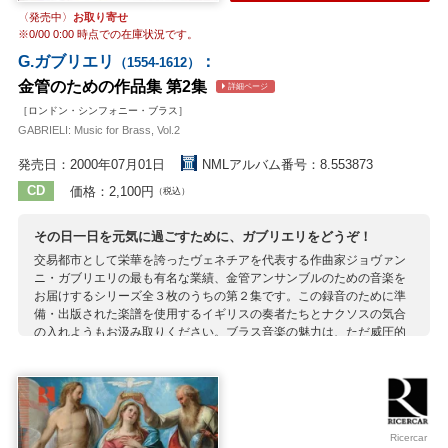
〈発売中〉
お取り寄せ
※
0/00 0:00
時点での在庫状況です。
G.ガブリエリ
：
（1554-1612）
金管のための作品集 第2集
詳細ページ
［ロンドン・シンフォニー・ブラス］
GABRIELI: Music for Brass, Vol.2
発売日：2000年07月01日
NMLアルバム番号：8.553873
CD
価格：2,100円
（税込）
その日一日を元気に過ごすために、ガブリエリをどうぞ！
交易都市として栄華を誇ったヴェネチアを代表する作曲家ジョヴァン
ニ・ガブリエリの最も有名な業績、金管アンサンブルのための音楽を
お届けするシリーズ全３枚のうちの第２集です。この録音のために準
備・出版された楽譜を使用するイギリスの奏者たちとナクソスの気合
の入れようもお汲み取りください。ブラス音楽の魅力は、ただ威圧的
で豪華絢爛な側面だけではありません。心を癒す柔和な響きだった
り、心地よい爽快さを与えてくれたり。こういう音楽で目覚める朝も
いいもんです。ブラス・ファンだけでなく、音楽を愛する方に広くお
薦めします。
収録作曲家：
Ricercar