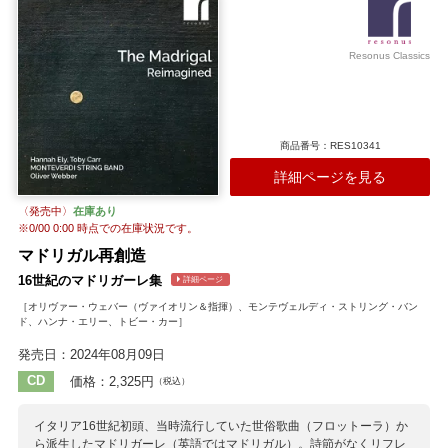
「展覧会の絵」など、彼のレパートリーの中でも爆演・妙演で知られ
る作品が含まれるのも嬉しいところで、RCAへの録音の約1か月後と
なる「新世界」、Decca盤の録音直後の「第九」、同じくDecca盤録
Resonus Classics
音直前のチャイコフスキー5番など、有名な名演前後に同じオーケスト
ラとソリストで行なわれたライヴの熱い記録が聴けるのは、大きな目
玉と言えるでしょう。いずれもこれまでオフィシャルに発売されたこ
とのない貴重な音源です。 今回もRe：Soundのポール・ベイリーが、
ストコフスキー自身が書き残した彼が理想とする音を目標として丁寧
商品番号：RES10341
にリマスター。その特異なアゴーギクや楽器法を鮮明かつダイナミッ
クに楽しむことが出来ます。 アンコールとして演奏された《ホヴァン
詳細ページを見る
シチナ》の前には、ストコフスキー自身が聴衆に向かってユーモアた
っぷりに語りかける様子も収録。ファンには堪らないお宝BOXと言え
〈発売中〉
在庫あり
そうです。セットにブックレットは封入されておらず、収録データな
※
0/00 0:00
時点での在庫状況です。
どはスリーブケースに記載されています。
マドリガル再創造
収録作曲家：
16世紀のマドリガーレ集
詳細ページ
G.ガブリエリ
グリンカ
ショスタコーヴィチ
スクリャービン
［オリヴァー・ウェバー（ヴァイオリン＆指揮）、モンテヴェルディ・ストリング・バン
ストラヴィンスキー
チャイコフスキー
ティペット
ド、ハンナ・エリー、トビー・カー］
ドヴォルザーク
ニールセン
J.S.バッハ
ベートーヴェン
発売日：2024年08月09日
ボロディン
ムソルグスキー
ラヴェル
リスト
リャードフ
ワーグナー
CD
価格：2,325円
（税込）
イタリア16世紀初頭、当時流行していた世俗歌曲（フロットーラ）か
ら派生したマドリガーレ（英語ではマドリガル）。詩節がなくリフレ