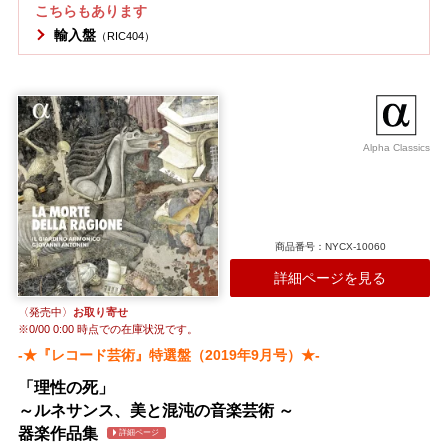
展には大きく寄与した都市だったのです。 老舗古楽レーベルRicercar
こちらもあります
で初期ヴァイオリン音楽の知られざる世界を解き明かしてきたクレマ
輸入盤
（RIC404）
チスの面々は、モンテヴェルディやカヴァッリらオペラの大家たちを
横目に、かの水の都でどれほど豊かなヴァイオリン音楽が紡がれてい
たか、何挺もの楽器が響きを交わしあう独特の作品を丁寧に選びなが
ら瑞々しく伝えてくれます。 なにしろタイトルは「四つのヴァイオリ
ン」。一見かなり珍しい編成のようですが、実は世紀初頭のガブリエ
ーリによる副合唱形式の応用（トリオ・ソナタ編成×2部）をはじめ、
Alpha Classics
ヴィオラを用いず4挺が対等に音を交わしあう曲が意外に多い17世
紀。初期バロックの中軸を担うマリーニやカステッロ、ウッチェリー
ニといった定番の異才たちによる思わぬ編成の曲のあいだ、カヴァッ
リやロッシら声楽の天才たちの作品も盛り込まれ、歌をめざしたヴァ
イオリン音楽の至芸にも心そそられること間違いなし。 鍵盤のヨア
ン・ムーランやブリス・サイーら、Ricercarでソロ録音もリリースし
商品番号：NYCX-10060
てきた俊才が居並ぶ、頼もしい演奏陣での録音です。
詳細ページを見る
収録作曲家：
ウッチェリーニ
カヴァッリ
カステッロ
G.ガブリエリ
〈発売中〉
お取り寄せ
※
0/00 0:00
時点での在庫状況です。
ブオナメンテ
フォンターナ
マリーニ
ロッシ
-★『レコード芸術』特選盤（2019年9月号）★-
「理性の死」
～ルネサンス、美と混沌の音楽芸術 ～
器楽作品集
詳細ページ