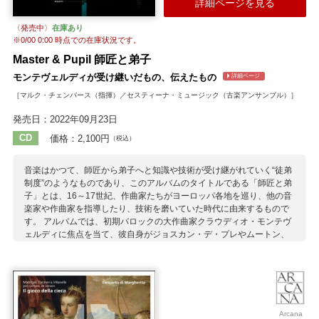
詳細ページを見る
ブルを起用。 コルソン自ら執筆した詳細なライナーノート解説（仏
語・英語）とあわせ、宮廷の壮麗さを彷彿させる豪奢と洗練に満ちた
〈発売中〉
在庫あり
響きを十全にお楽しみいただけます。
※
0/00 0:00
時点での在庫状況です。
収録作曲家：
Master & Pupil 師匠と弟子
オットー
G.ガブリエリ
ケルツィンガー
サンチェス
シュッツ
モンテヴェルディが受け継いだもの、伝えたもの
詳細ページ
ゼレ
M.プレトリウス
ヘッセン＝カッセル
ラッソ（ラッスス）
［マルク・チェンバース（指揮）／セスティーナ・ミュージック（古楽アンサンブル）］
発売日：2022年09月23日
CD
価格：2,100円
（税込）
音楽はかつて、師匠から弟子へと知識や技術が受け継がれていく“徒弟
制度”のようなものであり、このアルバムのタイトルである「師匠と弟
子」とは、16～17世紀、作曲家たちがヨーロッパ各地を巡り、他の音
楽家や作曲家を指導したり、技術を磨いていた時代に由来するもので
す。 アルバムでは、初期バロックの大作曲家クラウディオ・モンテヴ
ェルディに焦点を当て、彼自身がジョスカン・デ・プレやムートン、
デ・ローレら師匠、先達から受け継いだ膨大な遺産と、彼がリガッテ
ィやロッシらの弟子たちに与えた影響を探っていきます。 演奏する“セ
スティーナ・ミュージック”は2011年にマーク・チェンバースによって
ベルファストに設立されたアンサンブル。アルバムの主題である「師
匠と弟子」の関係そのままに、経験豊かな音楽家のもとで若い音楽家
を学ばせるという手法により、これまでの11年間に数多くの才能ある
Arcana