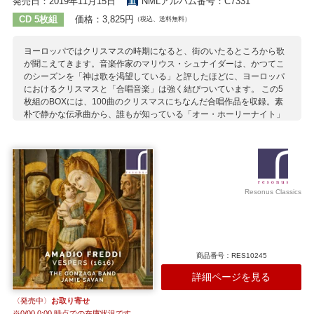
発売日：2019年11月15日
NMLアルバム番号：C7331
CD 5枚組
価格：3,825円
（税込、送料無料）
ヨーロッパではクリスマスの時期になると、街のいたるところから歌
が聞こえてきます。音楽作家のマリウス・シュナイダーは、かつてこ
のシーズンを「神は歌を渇望している」と評したほどに、ヨーロッパ
におけるクリスマスと「合唱音楽」は強く結びついています。 この5
枚組のBOXには、100曲のクリスマスにちなんだ合唱作品を収録。素
朴で静かな伝承曲から、誰もが知っている「オー・ホーリーナイト」
や「きよしこの夜」までヴァラエティ豊かな曲を、ヘルマン・プライ
やコヴァルスキをはじめとしたソリストと、ウィーン少年、ドレスデ
ン、聖トーマスなど由緒ある合唱団が心を込めて歌い上げています。
収録作曲家：
アダン
ウェイド
ヴェルナー
エッカルト
G.ガブリエリ
Resonus Classics
グアーミ
グリーグ
グルーバー
コレッリ
サン＝サーンス
シュッツ
シュレーター
タウバー
デイヴィス
伝承曲
トレッリ
ノイナー
M.ハイドン
J.C.F.バッハ
J.S.バッハ
ハンマーシュミット
不詳
フランク
ブルッフ
M.プレトリウス
商品番号：RES10245
ヘルベック
ヘンデル
マンフレディーニ
メンデルスゾーン
詳細ページを見る
モルター
ライヒャルト
ラインベルガー
ルイエ
レーガー
ロカテッリ
〈発売中〉
お取り寄せ
※
0/00 0:00
時点での在庫状況です。