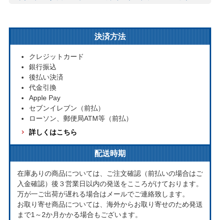
シェーンベルク
シューベルト
シューマン
ショスタコーヴィチ
ストラヴィンスキー
チャイコフスキー
テレマン
ドヴォルザーク
ドビュッシー
バード
ハイドン
J.S.バッハ
決済方法
バルトーク
ブラームス
フランク
ベートーヴェン
ベルワルド
ボラン（ボリング）
マックスウェル=デイヴィス
メシアン
クレジットカード
メンデルスゾーン
モーツァルト
銀行振込
後払い決済
代金引換
Apple Pay
セブンイレブン（前払）
ローソン、郵便局ATM等（前払）
詳しくはこちら
配送時期
在庫ありの商品については、ご注文確認（前払いの場合はご
入金確認）後３営業日以内の発送をこころがけております。
万が一ご出荷が遅れる場合はメールでご連絡致します。
お取り寄せ商品については、海外からお取り寄せのため発送
まで1～2か月かかる場合もございます。