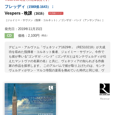
フレッディ
：
（1580頃-1643）
Vespers - 晩課
（1616）
詳細ページ
［ジェイミー・サヴァン（指揮・コルネット）／ゴンザガ・バンド（アンサンブル）］
発売日：2019年11月15日
CD
価格：2,100円
（税込）
デビュー・アルヴァム「ヴェネツィア1629年」（RES10218）が大成
功を収めた指揮者・コルネット奏者、ジェイミー・サヴァン。今作で
も彼が率いる“ゴンザガ・バンド”（ゴンザガとはモンテヴェルディが仕
えたマントヴァの名家の名）と共に、ヴェネツィアの知られざる作曲
家の作品を探求します。 このアルバムで彼が取り上げたのは、モンテ
ヴェルディがサン・マルコ寺院の楽長を務めていた時代と同じ頃、ヴ
ェネトのトレヴィーゾ大聖堂の楽長であったアマディオ・フレッディ
の世界初録音となる「晩課」です。演奏の際は、同時代の作曲家の作
品を組み込みながら、あたかも目の前で一連の祈りが行われているか
のような選曲が行われており、自然な流れの中で際立つフレッディの
独創性を存分に味わうことができます。
Ricercar
収録作曲家：
ドナーティ
フレッディ
マリーニ
G.ガブリエリ
グランディ
カステッロ
A.ガブリエリ