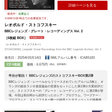
弦奏者の倍以上ある特徴的な器楽編成で、史料に残る17世紀ローマの
詳細ページを見る
演奏慣習に従い拍子を打つ打楽器を取り入れている点も聴きどころの
一つです。
〈発売中〉
在庫あり
※
0/00 0:00
時点での在庫状況です。
収録作曲家：
レオポルド・ストコフスキー
アゴスティーニ
G.ガブリエリ
シャルパンティエ
ベネヴォリ
モンテヴェルディ
BBCレジェンズ・グレート・レコーディングス Vol. 2
［6枚組 BOX］
詳細ページ
［レオポルド・ストコフスキー］
STOKOWSKI, Leopold: Great Recordings from the BBC Legends Archive, Vol. 2
発売日：2025年03月14日
NMLアルバム番号：ICAB5183
CD 6枚組
価格：6,675円
（税込、送料無料）
半分が初出！ BBCレジェンズのストコフスキーBOX第2弾
BBCレジェンズ・レーベルからリリースされていたアルバム5枚と、オ
ランダの総合ラジオ放送協会の音源をセットにした第1弾が大変好評だ
った、ストコフスキーの「グレート・レコーディングス」に第2弾が登
場。今回は初出時から好評だったロシア・プログラム、ワーグナー・
プログラムと、ストコフスキー唯一の録音となるティペットの協奏曲
を収録したアルバムの3タイトルが含まれます。 そしてさらに、BBC
のアーカイヴから今回新たにCD化される音源が3枚分登場。「第九」