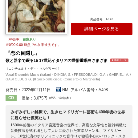
演奏家を育てています。彼らによる15世紀から17世紀にわたる音楽様
式の変遷を見事に表現した演奏に耳が奪われます。
収録作曲家：
商品番号：A498
モンテヴェルディ
ジョスカン
ムートン
デ・ローレ
ロッシ
詳細ページを見る
G.ガブリエリ
リガッティ
A.ガブリエリ
インジェニェーリ
ヴェルト
〈発売中〉
在庫あり
※
0/00 0:00
時点での在庫状況です。
『恋の目隠し』
歌と器楽で綴る16-17世紀イタリアの世俗重唱曲さまざま
詳細ページ
［コンチェルト・ディ・マルゲリータ］
Vocal Ensemble Music (Italian) - D'INDIA, S. / FRESCOBALDI, G.A. / GABRIELI, A. /
GASTOLDI, G.G. (Il gioco della cieca) (Concerto di Margherita)
発売日：2022年02月11日
NMLアルバム番号：A498
CD
価格：3,075円
（税込、送料無料）
みずみずしい解釈で、生きたマドリガーレ芸術を400年後の世界
に甦らせた俊英たち！
1600年前後のイタリア宮廷音楽の世界で、高度な文学性と複雑精緻な
音楽技法を試す場として大いに愛された重唱ジャンル、マドリガー
レ。16世紀流のポリフォニックな音作りが独唱中心のバロック・スタ