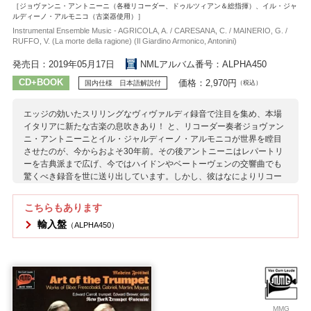
［ジョヴァンニ・アントニーニ（各種リコーダー、ドゥルツィアン＆総指揮）、イル・ジャ
ルディーノ・アルモニコ（古楽器使用）］
Instrumental Ensemble Music - AGRICOLA, A. / CARESANA, C. / MAINERIO, G. /
RUFFO, V. (La morte della ragione) (Il Giardino Armonico, Antonini)
発売日：2019年05月17日
NMLアルバム番号：ALPHA450
CD+BOOK
価格：2,970円
国内仕様 日本語解説付
（税込）
エッジの効いたスリリングなヴィヴァルディ録音で注目を集め、本場
イタリアに新たな古楽の息吹きあり！ と、リコーダー奏者ジョヴァン
ニ・アントニーニとイル・ジャルディーノ・アルモニコが世界を瞠目
させたのが、今からおよそ30年前。その後アントニーニはレパートリ
ーを古典派まで広げ、今ではハイドンやベートーヴェンの交響曲でも
驚くべき録音を世に送り出しています。しかし、彼はなによりリコー
ダー奏者。その原点に立ち返り、ルネサンス期の音楽に全てを捧げた
思いがけない新録音をAlphaレーベルからリリースします。 神の秩序
こちらもあります
と理性的調和が全てだった16世紀にも、混沌は何かと人の世を脅かし
輸入盤
（ALPHA450）
もすれば、予測不能の奔放さが人を強く惹きつけることもありまし
た。英国からイタリアまで広範な地域にわたる音楽の実例から、アン
トニーニが厳選した選曲と曲順にぜひ振りまわされたいもの。カラー
図版満載の解説書（国内仕様では解説部分訳と、バーゼルで音楽学を
専攻するリコーダー奏者菅沼起一氏による別途解題を封入）も見ごた
えたっぷり、選曲の妙を読み解く楽しみも尽きません。各種リコーダ
ーと木管コルネット、古雅なる弦楽器を交えてのルネサンス・オーケ
MMG