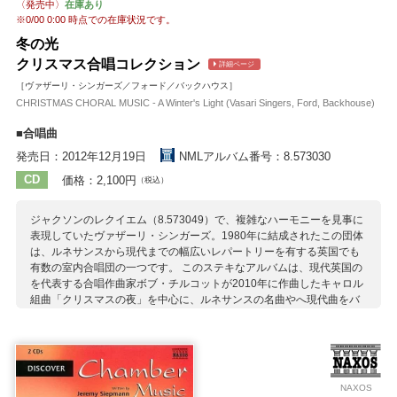
〈発売中〉
在庫あり
※
0/00 0:00
時点での在庫状況です。
冬の光
クリスマス合唱コレクション
詳細ページ
［ヴァザーリ・シンガーズ／フォード／バックハウス］
CHRISTMAS CHORAL MUSIC - A Winter's Light (Vasari Singers, Ford, Backhouse)
■合唱曲
発売日：2012年12月19日
NMLアルバム番号：8.573030
CD
価格：2,100円
（税込）
ジャクソンのレクイエム（8.573049）で、複雑なハーモニーを見事に
表現していたヴァザーリ・シンガーズ。1980年に結成されたこの団体
は、ルネサンスから現代までの幅広いレパートリーを有する英国でも
有数の室内合唱団の一つです。 このステキなアルバムは、現代英国の
を代表する合唱作曲家ボブ・チルコットが2010年に作曲したキャロル
組曲「クリスマスの夜」を中心に、ルネサンスの名曲やへ現代曲をバ
ランス良く散りばめると言う、とても凝ったコンセプトとなっていま
す。この1枚を聴きとおすことで生まれ出るストーリー。これも一緒に
味わえるクリスマスの贈り物です。
収録作曲家：
NAXOS
アダン
ヴィレット
G.ガブリエリ
ギブズ
ジャクソン