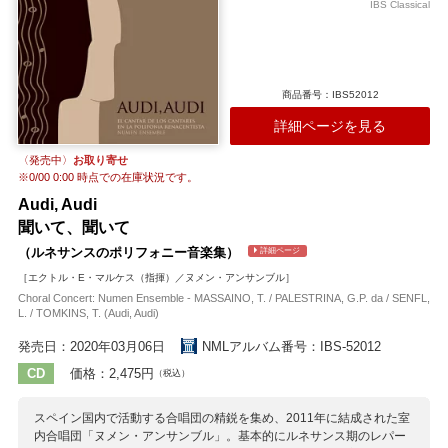
IBS Classical
作曲家たち。政治的な事情からヴェネツィア共和国がフランス王室に
急接近していた当時、かの水の都の分割合唱形式はフォルメーやブジ
ニヤックなどリュリ前夜のフランス教会音楽にも大きな影響を及ぼし
ていました。 そのルーツに立ち返るべく、ヴェネツィアの巨匠ガブリ
エリの作品を中心としたプログラムを、ヴェルサイユ王室礼拝堂の響
商品番号：IBS52012
きで聴く画期的なアルバムがこちら。しかも演奏陣は近年躍進めざま
しい古楽鍵盤奏者オー、巧みなバロック歌唱で多忙な活躍を続ける
詳細ページを見る
ル・シュナーデク、幅広い声域と細やかな解釈で中世まで遡る広範な
音楽を歌いこなすモイヨン……と、それぞれ異なる古楽フィールドで
〈発売中〉
お取り寄せ
存在感を強めている異才ばかりが集う精鋭集団。ほどよい残響のなか
※
0/00 0:00
時点での在庫状況です。
各パートの動きがよく味わえる録音で、先入観を排してフランス音楽
Audi, Audi
の真相を見極めるにも意義深く、かつバロックの金管と声楽とが自然
に隣り合うヴェネツィア楽派の本分をよく伝える絶好の仕上がりにな
聞いて、聞いて
っています。 楽器や収録曲についての解説（仏・英・独語）も興味深
（ルネサンスのポリフォニー音楽集）
詳細ページ
い内容。
［エクトル・E・マルケス（指揮）／ヌメン・アンサンブル］
収録作曲家：
Choral Concert: Numen Ensemble - MASSAINO, T. / PALESTRINA, G.P. da / SENFL,
メールロ
G.ガブリエリ
グアーミ
ヴィラールト
L. / TOMKINS, T. (Audi, Audi)
ラッソ（ラッスス）
発売日：2020年03月06日
NMLアルバム番号：IBS-52012
CD
価格：2,475円
（税込）
スペイン国内で活動する合唱団の精鋭を集め、2011年に結成された室
内合唱団「ヌメン・アンサンブル」。基本的にルネサンス期のレパー