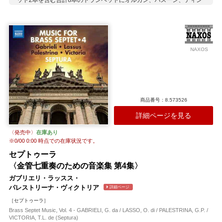
ット2本を含む合計8本のトランペットにオルガン、バスーン、ティン
パニが加わったアンサンブルが奏でる輝かしく壮麗な響きが見事で
す。 アンサンブル全体を率いるのは、シカゴ出身でジュリアード音楽
院を出たトランペット奏者エドワード・キャロル。録音は伝説のチー
ムと知られるエリート・レコーディングスのジョアナ・ニクレンツと
マルク・オボールが手がけました。MMG（Moss Music Group）原
NAXOS
盤。
収録作曲家：
ヴァレンタイン
ウィルビー
A.ガブリエリ
G.ガブリエリ
ビーバー
フレスコバルディ
ホワイト
マルティーニ
ムーレ
商品番号：8.573526
詳細ページを見る
〈発売中〉
在庫あり
※
0/00 0:00
時点での在庫状況です。
セプトゥーラ
〈金管七重奏のための音楽集 第4集〉
ガブリエリ・ラッスス・
パレストリーナ・ヴィクトリア
詳細ページ
［セプトゥーラ］
Brass Septet Music, Vol. 4 - GABRIELI, G. da / LASSO, O. di / PALESTRINA, G.P. /
VICTORIA, T.L. de (Septura)