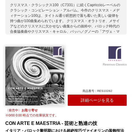
クリスマス・クラシックス100（C7331）に続くCapriccioレーベルの
クラシック・コンピレーション・アルバム。今作のクリスマス・メデ
ィテーション100は、タイトル通り瞑想的で落ち着いた美しい旋律を
持つ曲が100曲集められています。 クリスマス・オラトリオ、メサイ
アなどのクリスマスに欠かせない曲集からの抜粋や、バロック時代の
合奏協奏曲やクリスマス・キャロル、バッハ／グノーの「アヴェ・マ
リア」や「きよしこの夜」などおなじみの作品までヴァラエティに富
んだ内容です。 伝統あるドレスデン聖十字架合唱団、ウィーン少年合
唱団、ヘルマン・マックスが指揮するライニッシェ・カントライ、ヨ
ッヘン・コヴァルスキーなどCapriccioが誇る名演奏家たちの演奏でお
楽しみください。 （演奏家名の詳細は割愛させていただきます）
Resonus Classics
収録作曲家：
アダン
アルビノーニ
ヴァーゲンザイル
ヴィヴァルディ
ウィリス
エステルハージ
G.ガブリエリ
ガリレイ
グノー
グリーグ
グルーバー
コレッリ
サン＝サーンス
シューベルト
商品番号：RES10282
シュミット
シュメルツァー
チャイコフスキー
テレマン
伝承曲
ノイナー
J.C.F.バッハ
J.S.バッハ
バルサンティ
詳細ページを見る
パレストリーナ
ハンドル（ガッルス）
ビュファルダン
〈発売中〉
お取り寄せ
フィナーレ
フランク
ブルッフ
M.プレトリウス
ペシェッティ
※
0/00 0:00
時点での在庫状況です。
ベネデッティ
ヘルベック
ヘンデル
ボノンチーニ
CON ARTE E MAESTRIA - 芸術と熟達の技
A.マルチェッロ
マンチーニ
マンフレディーニ
イタリア・バロック黎明期における超絶技巧ヴァイオリンの装飾技法