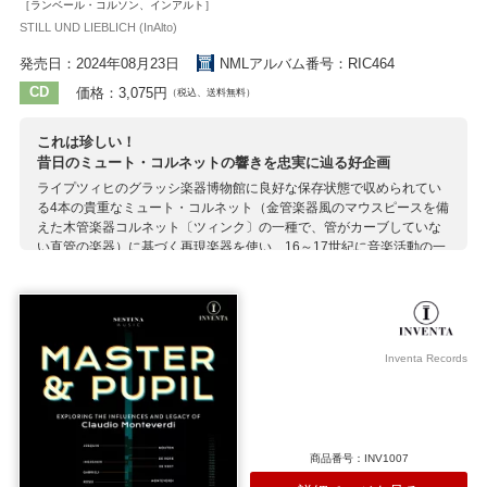
［ランベール・コルソン、インアルト］
STILL UND LIEBLICH (InAlto)
発売日：2024年08月23日
NMLアルバム番号：RIC464
CD
価格：3,075円
（税込、送料無料）
これは珍しい！
昔日のミュート・コルネットの響きを忠実に辿る好企画
ライプツィヒのグラッシ楽器博物館に良好な保存状態で収められてい
る4本の貴重なミュート・コルネット（金管楽器風のマウスピースを備
えた木管楽器コルネット〔ツィンク〕の一種で、管がカーブしていな
い直管の楽器）に基づく再現楽器を使い、16～17世紀に音楽活動の一
大拠点となったカッセル宮廷やヴェネツィア共和国の文化都市ヴェロ
ーナで聴かれたこの楽器の響きを再現する意欲的企画。収録曲も両地
域にゆかりのある作曲家の作品ばかりが集められています。ドイツ中
部カッセルは16世紀の終わりから17世紀にかけてヘッセン＝カッセル
方伯モーリッツの宮廷があり、その宮廷の財産は大半が失われたもの
Inventa Records
の、楽器の一部はグラッシ博物館に保存されています。それに基づく
再現楽器を使ったこの録音は、当時の響きをかなり忠実によみがえら
せていると言えるでしょう。 企画の主であるコルネット奏者ランベー
ル・コルソンが、声楽家アリス・フォクルールと共に結成したインア
ルトは今回、3本のミュート・コルネットに加えサックバット4、ドゥ
商品番号：INV1007
ルツィアン及びソルドーネ1、ヴァイオリン2、ヴィオローネ及びガン
バ1、テオルボ1、鍵盤1という器楽隊に加え15人編成の声楽アンサン