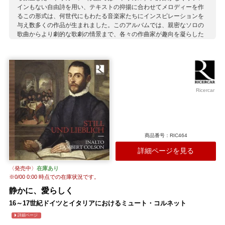
インもない自由詩を用い、テキストの抑揚に合わせてメロディーを作
るこの形式は、何世代にもわたる音楽家たちにインスピレーションを
与え数多くの作品が生まれました。このアルバムでは、親密なソロの
歌曲からより劇的な歌劇の情景まで、各々の作曲家が趣向を凝らした
マドリガーレ形式の作品を聴くことができます。 ヴァイオリニスト、
オリヴァー・ウェバー率いるモンテヴェルディ・ストリング・バン
ド、ソプラノのハンナ・エリーとリュート奏者のトビー・カーによる
演奏で。ウェバーはいくつかの曲に独自のディミニューション＝旋律
中の音を細かい音価の音符に細分することを加えています。
Ricercar
収録作曲家：
メールロ
ナウヴァッハ
モンテヴェルディ
デ・ローレ
アドリアエンセン
ボヴィチェッリ
バッサーニ
マルヴェッツィ
カッチーニ
G.ガブリエリ
パレストリーナ
トラチェッティ
商品番号：RIC464
詳細ページを見る
〈発売中〉
在庫あり
※
0/00 0:00
時点での在庫状況です。
静かに、愛らしく
16～17世紀ドイツとイタリアにおけるミュート・コルネット
詳細ページ