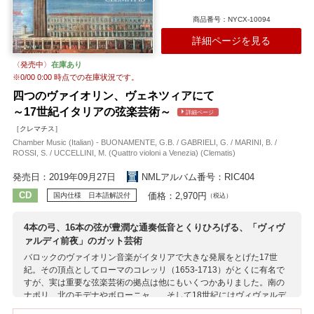
商品番号：NYCX-10094
詳細ページを見る
〈発売中〉
在庫あり
※
0/00 0:00
時点での在庫状況です。
四つのヴァイオリン、ヴェネツィアにて
～17世紀イタリアの弦楽芸術～
詳細ページ
［クレマチス］
Chamber Music (Italian) - BUONAMENTE, G.B. / GABRIELI, G. / MARINI, B. /
ROSSI, S. / UCCELLINI, M. (Quattro violoni a Venezia) (Clematis)
発売日：2019年09月27日
NMLアルバム番号：RIC404
CD
価格：2,970円
国内仕様 日本語解説付
（税込）
4本の弓、16本の弦が豊潤な通奏低音とくりひろげる、「ヴィヴ
ァルディ前夜」のガット芸術
バロックのヴァイオリン音楽がイタリアで大きな発展をとげた17世
紀。その頂点としてローマのコレッリ（1653-1713）がとくに有名で
すが、実は重要な弦楽芸術の拠点は他にもいくつかありました。南の
ナポリ、北のモデナやボローニャ……そして18世紀にはヴィヴァルデ
ィを排出したヴェネツィアも、17世紀を通じてヴァイオリン音楽の発