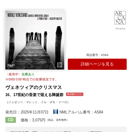
た。 作曲家は当時まだ北イタリアのマントヴァにおり、この曲集の大
半はゴンザーガ家の個人礼拝向けに書かれたと考えられています。こ
の傑作と向き合うにあたり、フランスの古楽アンサンブル・インアル
トは作曲当時のモンテヴェルディの着想に立ち返るべく、かつて作曲
家自身の職場であったマントヴァ聖バルバラ聖堂を録音場所に選択。
Arcana
16世紀末のマントヴァ宮廷における聖母被昇天の日の音楽礼拝を想
定、曲順や解釈を徹底的に見直し、見識の高い文化人たちがプライベ
ートな集いの場で味わっていたであろう親密な響きで本作の魅力の真
相に迫ります。 （...）
収録作曲家：
商品番号：A584
メールロ
モンテヴェルディ
G.ガブリエリ
パレストリーナ
詳細ページを見る
〈発売中〉
在庫あり
※
0/00 0:00
時点での在庫状況です。
ヴェネツィアのクリスマス
16、17世紀の音楽で迎える降誕節
詳細ページ
［ジュゼッペ・マレット、イル・ポモ・ドーロ］
発売日：2025年11月07日
NMLアルバム番号：A584
CD
価格：3,075円
（税込、送料無料）