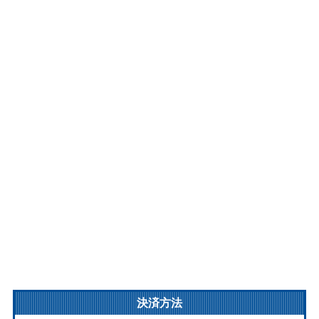
リア古楽がこれほどまでに作品の存在感にぴたりと寄り添うものかと
驚かされる、絶妙の歌心がたまりません。 共演が鍵盤楽器ひとつとい
うシンプルな編成なのも魅力のひとつ。木管コルネットの旨みをきわ
だたせるシャープなイタリア式チェンバロやポシティフ・オルガンの
響きも味わい深く、昔日のイタリアの音楽世界を満喫できる上質アル
バムに仕上がっています。
収録作曲家：
ヴィルジニアーノ
カステッロ
A.ガブリエリ
グレーゴリ
クレキヨン
ダッラ・カーサ
ファルコニエーリ
フォンターナ
フレスコバルディ
ボヴィチェッリ
メールロ
ルッツァスキ
ロニョーニ＝タエッジョ
ロニョ－ニ
決済方法