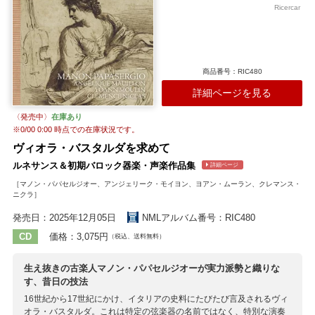
Ricercar
商品番号：RIC480
詳細ページを見る
〈発売中〉
在庫あり
※
0/00 0:00
時点での在庫状況です。
ヴィオラ・バスタルダを求めて
ルネサンス＆初期バロック器楽・声楽作品集
詳細ページ
［マノン・パパセルジオー、アンジェリーク・モイヨン、ヨアン・ムーラン、クレマンス・
ニクラ］
発売日：2025年12月05日
NMLアルバム番号：RIC480
CD
価格：3,075円
（税込、送料無料）
生え抜きの古楽人マノン・パパセルジオーが実力派勢と織りな
す、昔日の技法
16世紀から17世紀にかけ、イタリアの史料にたびたび言及されるヴィ
オラ・バスタルダ。これは特定の弦楽器の名前ではなく、特別な演奏