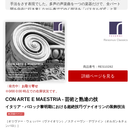
手法をさす表現でした。多声の声楽曲を一つの楽器だけで、全パート
間を自在に行き来しながら奏でてゆく技法を「バスタルダ式」と言
い、ヴィオラ・ダ・ガンバでそれを巧みにこなす音楽家が「ヴィオ
ラ・バスタルダの名手」と呼ばれたのです（若き日のモンテヴェルデ
ィもその一人）。 バロック以前のダブルリード楽器に関する研究と実
演で絶大な信望を得てきたエルザ・フランクとジェレミー・パパセル
ジオーを両親に持つ古楽器奏者マノン・パパセルジオーはここで、さ
Resonus Classics
まざまな多声楽曲をバスタルダ式に読み解き、きわめて自然な音運び
の中に即興的機知を感じさせる演奏で昔日の音楽実践を再現。共通の
元歌や固定旋律による別々の器楽編曲例を複数とりあげ、編曲者のア
レンジの妙やバスタルダ式解釈の多様性をわかりやすく呈示するプロ
グラムになっているのも嬉しいポイントです。 中世に遡る古楽器ハー
商品番号：RES10282
プの魅力を伝える超実力派アンジェリーク・モイヨン、ソリストとし
てのバロック以前の作品解釈も高く評価される鍵盤奏者ヨアン・ムー
詳細ページを見る
ランら頼もしい共演陣とのアンサンブルも絶妙。21世紀になお深まり
ゆく古楽の知見が抜群の演奏解釈と結びついた、最前線の好企画盤と
〈発売中〉
お取り寄せ
言えるでしょう。
※
0/00 0:00
時点での在庫状況です。
収録作曲家：
CON ARTE E MAESTRIA - 芸術と熟達の技
ヴィラールト
ヴィルジニアーノ
オルティス
ガナッシ
イタリア・バロック黎明期における超絶技巧ヴァイオリンの装飾技法
カベソン
バッサーニ
パパセルジオー
ラッソ（ラッスス）
詳細ページ
リカルド・ロニョーノ
ルッツァスキ
デ・ローレ
ロニョーニ
［オリヴァー・ウェッバー（ヴァイオリン）／スティーヴン・デヴァイン（オルガン＆チェ
ンバロ）］