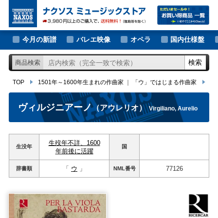
大作曲家の新譜
TOP
1501年～1600年生まれの作曲家
｜
「ウ」ではじまる作曲家
ヴィ
著名作曲家の新譜
今月の新譜
バレエ映像
オペラ
国内仕様盤
マイナー作曲家の新譜
検索
商品検索
月別新譜一覧
TOP
1501年～1600年生まれの作曲家
｜
「ウ」ではじまる作曲家
ヴ
ヴィルジニアーノ
（アウレリオ）
Virgiliano, Aurelio
生歿年不詳、1600
生没年
国
年前後に活躍
「
ウ
」
77126
辞書順
NML
番号