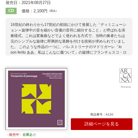
発売日：2021年08月27日
CD
価格：2,100円
（税込）
16世紀の終わりから17世紀の初頭にかけて発展した「ディミニューシ
ョン＝旋律中の音を細かい音価の音符に細分すること」と呼ばれる演
奏様式。これは変奏曲などでよく使われる方式で、当時の奏者たちは
元のシンプルな旋律に即興的な装飾を付ける技術が求められていまし
た。 このような作品の一つに、パレストリーナのマドリガーレ「Io
son ferito ああ、私はこんなに傷ついて」の旋律にフランチェスコ・ロ
ニョーニが装飾を施したものがあり、ここには「芸術と熟達の技」と
いうキャプションが付けられていました。このアルバムには、当時の
ディミニューションの作例と、ヴァイオリニストのオリヴァー・ウェ
ッバー自身がこの時代の作品に新たな装飾を施したヴァージョンを聴
くことができます。 オリヴァー・ウェッバーは17世紀から18世紀作品
を得意とするピリオド楽器アンサンブル「モンテヴェルディ弦楽バン
Arcana
ド」の音楽監督。このアルバムはアンサンブルに属する奏者たちをフ
ィーチャーするシリーズ『モンテヴェルディ弦楽バンド・イン・フォ
ーカス』の最初の1枚となります。
収録作曲家：
商品番号：A120
バッサーノ
デ・ローレ
パレストリーナ
マイオーネ
マリーニ
詳細ページを見る
クレキヨン
ラッソ（ラッスス）
G.ガブリエリ
ビクトリア
ロッシ
カステッロ
カプリオーリ
モルターロ
モルターロ
〈発売中〉
在庫あり