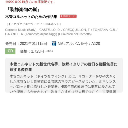
ヴィルジニアーノ
A.ガブリエリ
※
0/00 0:00
時点での在庫状況です。
『装飾楽句の嵐』
木管コルネットのための作品集
詳細ページ
［イ・カヴァリエーリ・ディ・コルネット］
Cornetto Music (Early) - CASTELLO, D. / CRECQUILLON, T. / FONTANA, G.B. /
GABRIELI, A. (Tempesta di passaggi) (I Cavalieri del Cornetto)
発売日：2021年01月15日
NMLアルバム番号：A120
CD
価格：1,725円
（税込）
木管コルネットの新世代名手、故郷イタリアの昔日を縦横無尽に
旅する傑作集
木管コルネット（ドイツ名ツィンク）とは、リコーダーをやや大きく
した木管ないし骨材管に金管式のマウスピースがついた、ルネサンス
～バロック期に流行した管楽器。400年前の欧州では非常に愛されて
いた楽器にもかかわらず、吹きこなすのは並大抵ではなく、古楽復興
の流れでもプロ演奏家の登場が比較的遅かった楽器のひとつでもあり
ます。 しかし1980年代に登場した伝説的名手ブルース・ディッキーが
数多くの名手を育てたおかげで、この楽器を巡るシーンは21世紀に飛
躍的な広がりを見せました。 イタリア出身の超実力派インギシアーノ
もまさにディッキー門下の俊才のひとり。彼の卓越した息遣いと指回
りで、昔日の精鋭奏者たちが吹きこなした大作曲家たちの独奏名品を
心ゆくまで味わえるこの新録音は、イタリア人古楽器奏者によるイタ