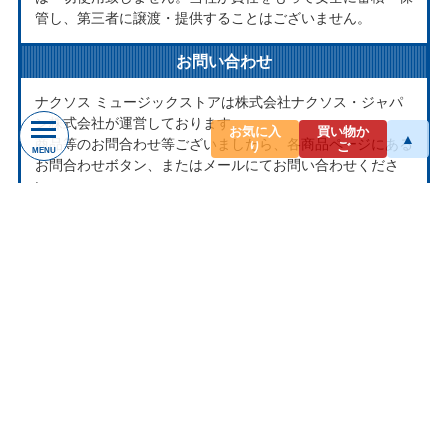
管し、第三者に譲渡・提供することはございません。
お問い合わせ
ナクソス ミュージックストアは株式会社ナクソス・ジャパ
ン株式会社が運営しております。
お気に入
買い物か
▲
商品等のお問合わせ等ございましたら、各商品ページにある
り
ご
MENU
お問合わせボタン、またはメールにてお問い合わせくださ
い。
rakuten@naxos.jp
MAIL
お問い合わせは
メールにてお願いします。
営業時間
平日10:00-18:00
※土・日・祝日はお休みをいただきます。
ショップレビュー