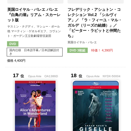
英国ロイヤル・バレエ バレエ
フレデリック・アシュトン・コ
『白鳥の湖』リアム・スカーレ
レクション Vol.2 「シルヴィ
ット版
ア」／ 「ラ・フィーユ・マル・
ガルデ（リーズの結婚）」／
ヤスミン・ナグディ、マシュー・ボール
「ピーター・ラビットと仲間た
他 マーティン・ゲオルギエフ、コヴェン
ち」
ト・ガーデン王立歌劇場管弦楽団
英国ロイヤル・バレエ
DVD
特価！ 4,390円
DVD 3枚組
国内仕様 日本語字幕／日本語解説付
き
価格 4,400円
17
18
位
位
Opus Arte
OA1386D
Opus Arte
NYDX-50004