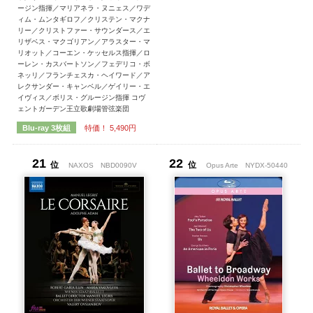
ージン指揮／マリアネラ・ヌニェス／ワデ
ィム・ムンタギロフ／クリステン・マクナ
リー／クリストファー・サウンダース／エ
リザベス・マクゴリアン／アラスター・マ
リオット／コーエン・ケッセルス指揮／ロ
ーレン・カスバートソン／フェデリコ・ボ
ネッリ／フランチェスカ・ヘイワード／ア
レクサンダー・キャンベル／ゲイリー・エ
イヴィス／ボリス・グルージン指揮 コヴ
ェントガーデン王立歌劇場管弦楽団
特価！ 5,490円
Blu-ray 3枚組
21
22
位
位
NAXOS
NBD0090V
Opus Arte
NYDX-50440