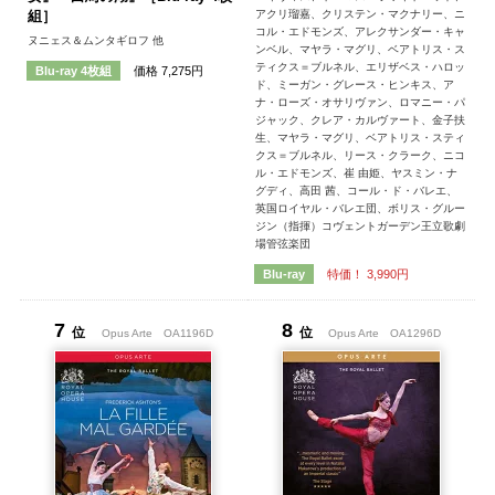
アクリ瑠嘉、クリステン・マクナリー、ニ
組］
コル・エドモンズ、アレクサンダー・キャ
ヌニェス＆ムンタギロフ 他
ンベル、マヤラ・マグリ、ベアトリス・ス
ティクス＝ブルネル、エリザベス・ハロッ
価格 7,275円
Blu-ray 4枚組
ド、ミーガン・グレース・ヒンキス、ア
ナ・ローズ・オサリヴァン、ロマニー・パ
ジャック、クレア・カルヴァート、金子扶
生、マヤラ・マグリ、ベアトリス・スティ
クス＝ブルネル、リース・クラーク、ニコ
ル・エドモンズ、崔 由姫、ヤスミン・ナ
グディ、高田 茜、コール・ド・バレエ、
英国ロイヤル・バレエ団、ボリス・グルー
ジン（指揮）コヴェントガーデン王立歌劇
場管弦楽団
特価！ 3,990円
Blu-ray
7
8
位
位
Opus Arte
OA1196D
Opus Arte
OA1296D