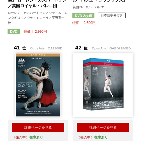
鳩』 ローレン・カスバートソン
ル・バレエ ・クラシックス』
／英国ロイヤル・バレエ団
英国ロイヤル・バレエ
ローレン・カスバートソン／ワディム・ム
日本語字幕付き
DVD 2枚組
ンタギロフ／ウラ・モレーラ／平野亮一
特価！ 2,690円
他
特価！ 2,990円
DVD
41
42
位
位
Opus Arte
OA1300D
Opus Arte
OABD7186BD
詳細ページを見る
詳細ページを見る
〈発売中〉
在庫あり
〈発売中〉
在庫あり