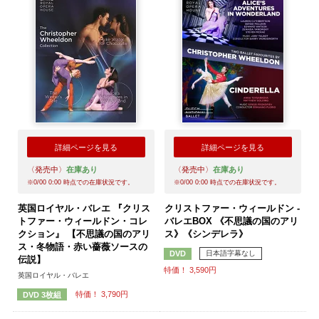
詳細ページを見る
詳細ページを見る
〈発売中〉
在庫あり
〈発売中〉
在庫あり
※
0/00 0:00
時点での在庫状況です。
※
0/00 0:00
時点での在庫状況です。
英国ロイヤル・バレエ 『クリス
クリストファー・ウィールドン -
トファー・ウィールドン・コレ
バレエBOX 《不思議の国のアリ
クション』 【不思議の国のアリ
ス》《シンデレラ》
ス・冬物語・赤い薔薇ソースの
日本語字幕なし
DVD
伝説】
特価！ 3,590円
英国ロイヤル・バレエ
特価！ 3,790円
DVD 3枚組