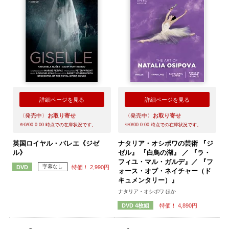
詳細ページを見る
詳細ページを見る
〈発売中〉
お取り寄せ
〈発売中〉
お取り寄せ
※
0/00 0:00
時点での在庫状況です。
※
0/00 0:00
時点での在庫状況です。
英国ロイヤル・バレエ《ジゼ
ナタリア・オシポワの芸術 『ジ
ル》
ゼル』 『白鳥の湖』 ／ 『ラ・
フィユ・マル・ガルデ』／ 『フ
字幕なし
特価！ 2,990円
DVD
ォース・オブ・ネイチャー（ド
キュメンタリー）』
ナタリア・オシポワ ほか
特価！ 4,890円
DVD 4枚組