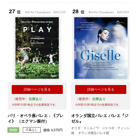
27
28
位
位
Bel Air Classiques
BAC155
Bel Air Classiques
BAC525
詳細ページを見る
詳細ページを見る
〈発売中〉
在庫あり
〈発売中〉
在庫あり
※
0/00 0:00
時点での在庫状況です。
※
0/00 0:00
時点での在庫状況です。
パリ・オペラ座バレエ - 《プレ
オランダ国立バレエ バレエ『ジ
イ》 （エクマン振付）
ゼル』
オリガ・スミルノワ、ジャコポ・ティッシ
字幕なし
価格 4,575円
DVD
他 オランダ国立バレエ団