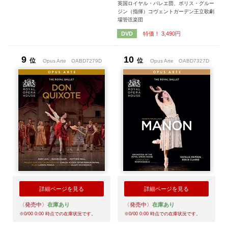
英国ロイヤル・バレエ団、ボリス・グルー
ジン（指揮）コヴェントガーデン王立歌劇
場管弦楽団
特価！ 3,490円
DVD
9
10
位
位
Opus Arte
OABD7279D
Opus Arte
OABD7327D
詳細ページを見る
詳細ページを見る
〈発売中〉
在庫あり
〈発売中〉
在庫あり
※
0/00 0:00
時点での在庫状況です。
※
0/00 0:00
時点での在庫状況です。