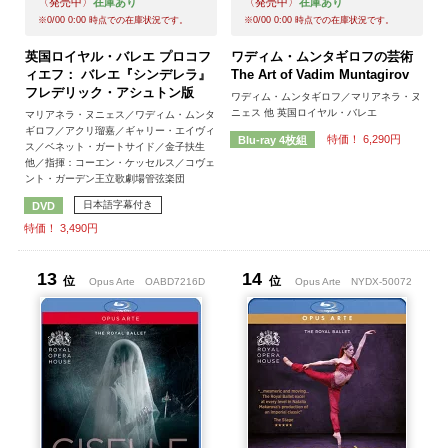
〈発売中〉
在庫あり
〈発売中〉
在庫あり
※
0/00 0:00
時点での在庫状況です。
※
0/00 0:00
時点での在庫状況です。
英国ロイヤル・バレエ プロコフ
ワディム・ムンタギロフの芸術
ィエフ： バレエ『シンデレラ』
The Art of Vadim Muntagirov
フレデリック・アシュトン版
ワディム・ムンタギロフ／マリアネラ・ヌ
ニェス 他 英国ロイヤル・バレエ
マリアネラ・ヌニェス／ワディム・ムンタ
ギロフ／アクリ瑠嘉／ギャリー・エイヴィ
特価！ 6,290円
Blu-ray 4枚組
ス／ベネット・ガートサイド／金子扶生
他／指揮：コーエン・ケッセルス／コヴェ
ント・ガーデン王立歌劇場管弦楽団
日本語字幕付き
DVD
特価！ 3,490円
13
14
位
位
Opus Arte
OABD7216D
Opus Arte
NYDX-50072