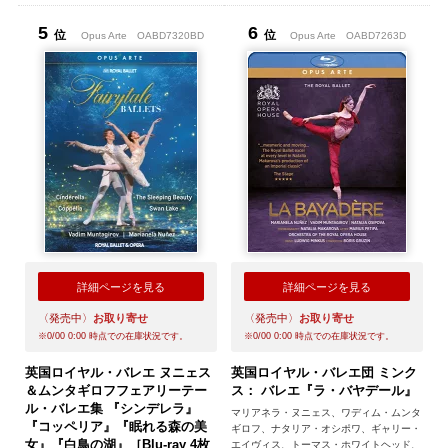
5
6
位
位
Opus Arte
OABD7320BD
Opus Arte
OABD7263D
詳細ページを見る
詳細ページを見る
〈発売中〉
お取り寄せ
〈発売中〉
お取り寄せ
※
0/00 0:00
時点での在庫状況です。
※
0/00 0:00
時点での在庫状況です。
英国ロイヤル・バレエ ヌニェス
英国ロイヤル・バレエ団 ミンク
＆ムンタギロフフェアリーテー
ス： バレエ『ラ・バヤデール』
ル・バレエ集 『シンデレラ』
マリアネラ・ヌニェス、ワディム・ムンタ
『コッペリア』『眠れる森の美
ギロフ、ナタリア・オシポワ、ギャリー・
女』『白鳥の湖』［Blu-ray 4枚
エイヴィス、トーマス・ホワイトヘッド、