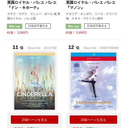
英国ロイヤル・バレエ バレエ
英国ロイヤル・バレエ バレエ
『ドン・キホーテ』
『マノン』
マヤラ・マグリ、マシュー・ボール 他 英
ナタリア・オシポワ、リース・クラーク
国ロイヤル・バレエ団
他 ケネス・マクミラン振付
日本語字幕付き
日本語字幕付き
Blu-ray
Blu-ray
特価！ 3,990円
特価！ 3,990円
11
12
位
位
Opus Arte
OA1378D
Opus Arte
OABD7306BD
詳細ページを見る
詳細ページを見る