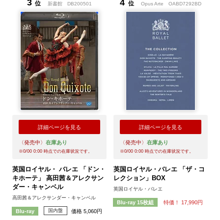
3
4
位
位
新書館
DB200501
Opus Arte
OABD7292BD
詳細ページを見る
詳細ページを見る
〈発売中〉
在庫あり
〈発売中〉
在庫あり
※
0/00 0:00
時点での在庫状況です。
※
0/00 0:00
時点での在庫状況です。
英国ロイヤル・ バレエ 「ドン・
英国ロイヤル・バレエ 「ザ・コ
キホーテ」 高田茜＆アレクサン
レクション」BOX
ダー・キャンベル
英国ロイヤル・バレエ
高田茜＆アレクサンダー・キャンベル
特価！ 17,990円
Blu-ray 15枚組
国内盤
価格 5,060円
Blu-ray