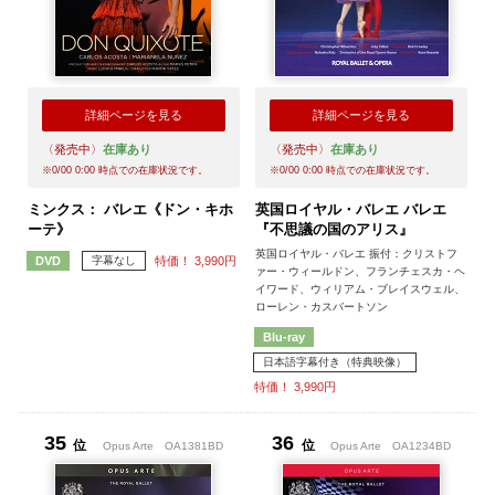
詳細ページを見る
詳細ページを見る
〈発売中〉
在庫あり
〈発売中〉
在庫あり
※
0/00 0:00
時点での在庫状況です。
※
0/00 0:00
時点での在庫状況です。
ミンクス： バレエ《ドン・キホ
英国ロイヤル・バレエ バレエ
ーテ》
『不思議の国のアリス』
英国ロイヤル・バレエ 振付：クリストフ
字幕なし
特価！ 3,990円
DVD
ァー・ウィールドン、フランチェスカ・ヘ
イワード、ウィリアム・ブレイスウェル、
ローレン・カスバートソン
Blu-ray
日本語字幕付き（特典映像）
特価！ 3,990円
35
36
位
位
Opus Arte
OA1381BD
Opus Arte
OA1234BD