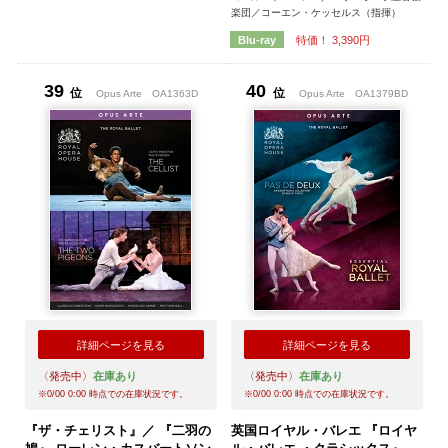
楽団／コーエン・ケッセルス（指揮）
特価！ 3,390円
Blu-ray
39
40
位
位
Opus Arte
OA1363D
Opus Arte
OA1379BD
詳細ページを見る
詳細ページを見る
〈発売中〉
在庫あり
〈発売中〉
在庫あり
※
0/00 0:00
時点での在庫状況です。
※
0/00 0:00
時点での在庫状況です。
『ザ・チェリスト』／ 『二羽の
英国ロイヤル・バレエ 『ロイヤ