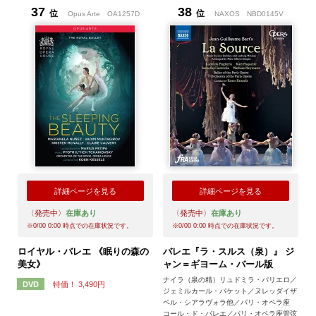
37
38
位
位
Opus Arte
OA1257D
NAXOS
NBD0145V
詳細ページを見る
詳細ページを見る
〈発売中〉
在庫あり
〈発売中〉
在庫あり
※
0/00 0:00
時点での在庫状況です。
※
0/00 0:00
時点での在庫状況です。
ロイヤル・バレエ 《眠りの森の
バレエ『ラ・スルス（泉）』 ジ
美女》
ャン＝ギヨーム・バール版
ナイラ（泉の精）リュドミラ・パリエロ／
特価！ 3,490円
DVD
ジェミルカール・パケット／ヌレッダイザ
ベル・シアラヴォラ他／パリ・オペラ座
コール・ド・バレエ／パリ・オペラ座管弦