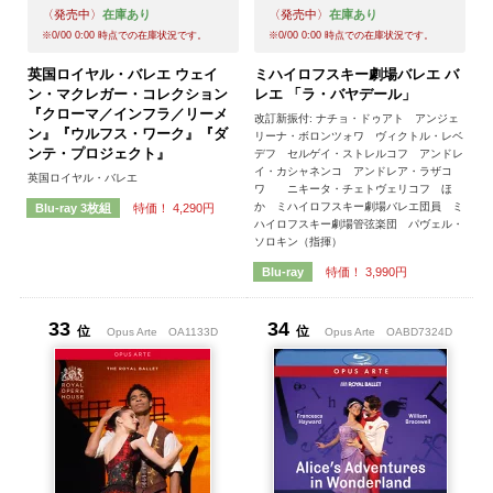
〈発売中〉
在庫あり
〈発売中〉
在庫あり
※
0/00 0:00
時点での在庫状況です。
※
0/00 0:00
時点での在庫状況です。
英国ロイヤル・バレエ ウェイ
ミハイロフスキー劇場バレエ バ
ン・マクレガー・コレクション
レエ 「ラ・バヤデール」
『クローマ／インフラ／リーメ
改訂新振付: ナチョ・ドゥアト アンジェ
ン』『ウルフス・ワーク』『ダ
リーナ・ボロンツォワ ヴィクトル・レベ
ンテ・プロジェクト』
デフ セルゲイ・ストレルコフ アンドレ
イ・カシャネンコ アンドレア・ラザコ
英国ロイヤル・バレエ
ワ ニキータ・チェトヴェリコフ ほ
か ミハイロフスキー劇場バレエ団員 ミ
特価！ 4,290円
Blu-ray 3枚組
ハイロフスキー劇場管弦楽団 パヴェル・
ソロキン（指揮）
特価！ 3,990円
Blu-ray
33
34
位
位
Opus Arte
OA1133D
Opus Arte
OABD7324D