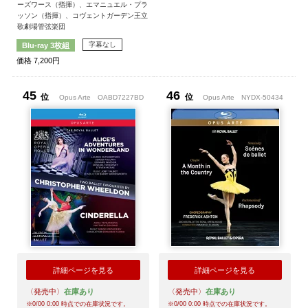
ーズワース（指揮）、エマニュエル・プラ
ッソン（指揮）、コヴェントガーデン王立
歌劇場管弦楽団
字幕なし
Blu-ray 3枚組
価格 7,200円
45
46
位
位
Opus Arte
OABD7227BD
Opus Arte
NYDX-50434
詳細ページを見る
詳細ページを見る
〈発売中〉
在庫あり
〈発売中〉
在庫あり
※
0/00 0:00
時点での在庫状況です。
※
0/00 0:00
時点での在庫状況です。