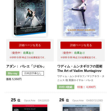
詳細ページを見る
詳細ページを見る
〈発売中〉
在庫あり
〈発売中〉
在庫あり
※
0/00 0:00
時点での在庫状況です。
※
0/00 0:00
時点での在庫状況です。
アダン： バレエ「ジゼル」
ワディム・ムンタギロフの芸術
The Art of Vadim Muntagirov
日本語字幕なし
Blu-ray
ワディム・ムンタギロフ／マリアネラ・ヌ
価格 5,550円
ニェス 他 英国ロイヤル・バレエ
特価！ 4,890円
DVD 4枚組
25
26
位
位
Opus Arte
OA1181D
Opus Arte
OABD7212BD