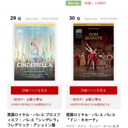
特価！ 4,490円
Blu-ray
29
30
位
位
Opus Arte
NYDX-50331
Opus Arte
NYDX-50391
詳細ページを見る
詳細ページを見る
〈発売中〉
お取り寄せ
〈発売中〉
お取り寄せ
※
0/00 0:00
時点での在庫状況です。
※
0/00 0:00
時点での在庫状況です。
英国ロイヤル・バレエ プロコフ
英国ロイヤル・バレエ バレエ
ィエフ： バレエ『シンデレラ』
『ドン・キホーテ』
フレデリック・アシュトン版
マヤラ・マグリ、マシュー・ボール 他 英