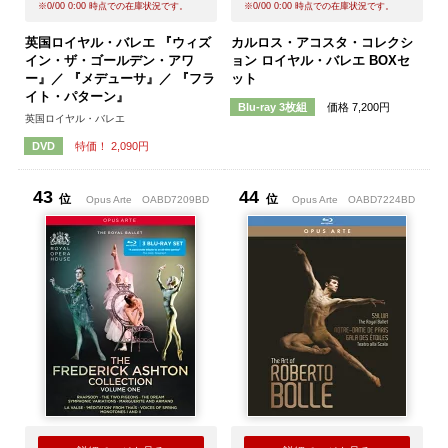
※
0/00 0:00
時点での在庫状況です。
※
0/00 0:00
時点での在庫状況です。
英国ロイヤル・バレエ 『ウィズ
カルロス・アコスタ・コレクシ
イン・ザ・ゴールデン・アワ
ョン ロイヤル・バレエ BOXセ
ー』／ 『メデューサ』／ 『フラ
ット
イト・パターン』
価格 7,200円
Blu-ray 3枚組
英国ロイヤル・バレエ
特価！ 2,090円
DVD
43
44
位
位
Opus Arte
OABD7209BD
Opus Arte
OABD7224BD