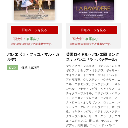
詳細ページを見る
詳細ページを見る
〈発売中〉
在庫あり
〈発売中〉
在庫あり
※
0/00 0:00
時点での在庫状況です。
※
0/00 0:00
時点での在庫状況です。
バレエ《ラ・フィユ・マル・ガ
英国ロイヤル・バレエ団 ミンク
ルデ》
ス： バレエ『ラ・バヤデール』
マリアネラ・ヌニェス、ワディム・ムンタ
価格 4,875円
DVD
ギロフ、ナタリア・オシポワ、ギャリー・
エイヴィス、トーマス・ホワイトヘッド、
アクリ瑠嘉、クリステン・マクナリー、ニ
コル・エドモンズ、アレクサンダー・キャ
ンベル、マヤラ・マグリ、ベアトリス・ス
ティクス＝ブルネル、エリザベス・ハロッ
ド、ミーガン・グレース・ヒンキス、ア
ナ・ローズ・オサリヴァン、ロマニー・パ
ジャック、クレア・カルヴァート、金子扶
生、マヤラ・マグリ、ベアトリス・スティ
クス＝ブルネル、リース・クラーク、ニコ
ル・エドモンズ、崔 由姫、ヤスミン・ナ
グディ、高田 茜、コール・ド・バレエ、