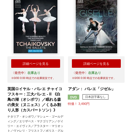
詳細ページを見る
詳細ページを見る
〈発売中〉
在庫あり
〈発売中〉
在庫あり
※
0/00 0:00
時点での在庫状況です。
※
0/00 0:00
時点での在庫状況です。
英国ロイヤル・バレエ チャイコ
アダン： バレエ「ジゼル」
フスキー：三大バレエ - II 《白
日本語字幕なし
DVD
鳥の湖（オシポワ）／眠れる森
特価！ 3,490円
の美女（ヌニェス）／くるみ割
り人形（カスバートソン）》
ナタリア・オシポワ／マシュー・ゴールデ
ィング／エリザベス・マクゴリアン／ゲイ
リー・エイヴィス／アラスター・マリオッ
ト／ヴァレリ・フリストフ／ボリス・グル