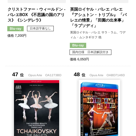
クリストファー・ウィールドン -
英国ロイヤル・バレエ バレエ
バレエBOX 《不思議の国のアリ
『アシュトン・トリプル』 「バ
ス》《シンデレラ》
レエの情景」「田園の出来事」
「ラプソディ」
日本語字幕なし
Blu-ray
英国ロイヤル・バレエ サラ・ラム、ワデ
価格 7,200円
ィム・ムンタギロフ 他
Blu-ray
国内仕様 日本語解説付き
価格 6,050円
47
48
位
位
Opus Arte
OA1273BD
Opus Arte
OABD7146D