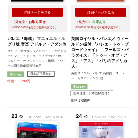
詳細ページを見る
詳細ページを見る
〈発売中〉
お取り寄せ
〈発売中〉
在庫あり
※
0/00 0:00
時点での在庫状況です。
※
0/00 0:00
時点での在庫状況です。
バレエ『海賊』 マニュエル・ル
英国ロイヤル・バレエ／ ウィー
グリ版 音楽 アドルフ・アダン他
ルドン振付 『バレエ・トゥ・ブ
ロードウェイ』 「フールズ・パ
マリア・ヤコヴレワ／ロバート・ガブドゥ
ラダイス」「トゥー・オブ・ア
ーリン／リュドミラ・コノヴァロワ 他／
ス」「アス」「パリのアメリカ
ワレリー・オフシャニコフ（指揮）／ウィ
ーン国立歌劇場管弦楽団
人」
英国ロイヤル・バレエ 高田茜、ローレ
日本語字幕無し
Blu-ray
ン・カスバートソン 他
特価！ 3,390円
Blu-ray
国内仕様 日本語解説付き
価格 6,050円
23
24
位
位
Opus Arte
OABD7151D
Opus Arte
OA1359BD