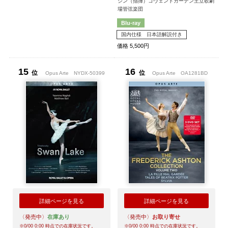
ジン（指揮）コヴェントガーデン王立歌劇
場管弦楽団
Blu-ray
国内仕様 日本語解説付き
価格 5,500円
15
16
位
位
Opus Arte
NYDX-50399
Opus Arte
OA1281BD
詳細ページを見る
詳細ページを見る
〈発売中〉
在庫あり
〈発売中〉
お取り寄せ
※
0/00 0:00
時点での在庫状況です。
※
0/00 0:00
時点での在庫状況です。