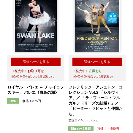
詳細ページを見る
詳細ページを見る
〈発売中〉
お取り寄せ
〈発売中〉
在庫あり
※
0/00 0:00
時点での在庫状況です。
※
0/00 0:00
時点での在庫状況です。
ロイヤル・バレエ ～ チャイコフ
フレデリック・アシュトン・コ
スキー： バレエ《白鳥の湖》
レクション Vol.2 「シルヴィ
ア」／ 「ラ・フィーユ・マル・
価格 4,875円
DVD
ガルデ（リーズの結婚）」／
「ピーター・ラビットと仲間た
ち」
英国ロイヤル・バレエ
特価！ 4,690円
Blu-ray 3枚組