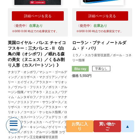
詳細ページを見る
詳細ページを見る
〈発売中〉
在庫あり
〈発売中〉
在庫あり
※
0/00 0:00
時点での在庫状況です。
※
0/00 0:00
時点での在庫状況です。
英国ロイヤル・バレエ チャイコ
ローラン・プティ ノートルダ
フスキー：三大バレエ - II 《白
ム・ド・パリ
鳥の湖（オシポワ）／眠れる森
ミラノ・スカラ座管弦楽団／ポール・コネ
の美女（ヌニェス）／くるみ割
リー指揮
り人形（カスバートソン）》
字幕なし
Blu-ray
ナタリア・オシポワ／マシュー・ゴールデ
価格 5,550円
ィング／エリザベス・マクゴリアン／ゲイ
リー・エイヴィス／アラスター・マリオッ
ト／ヴァレリ・フリストフ／ボリス・グル
ージン指揮／マリアネラ・ヌニェス／ワデ
ィム・ムンタギロフ／クリステン・マクナ
リー／クリストファー・サウンダース／エ
リザベス・マクゴリアン／アラスター・マ
リオット／コーエン・ケッセルス指揮／ロ
ーレン・カスバートソン／フェデリコ・ボ
ネッリ／フランチェスカ・ヘイワード／ア
お気に入
買い物か
▲
レクサンダー・キャンベル／ゲイリー・エ
り
ご
MENU
イヴィス／ボリス・グルージン指揮 コヴ
ェントガーデン王立歌劇場管弦楽団