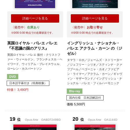
詳細ページを見る
詳細ページを見る
〈発売中〉
在庫あり
〈発売中〉
お取り寄せ
※
0/00 0:00
時点での在庫状況です。
※
0/00 0:00
時点での在庫状況です。
英国ロイヤル・バレエ バレエ
イングリッシュ・ナショナル・
『不思議の国のアリス』
バレエ アクラム・カーン の〈ジ
ゼル〉
英国ロイヤル・バレエ 振付：クリストフ
ァー・ウィールドン、フランチェスカ・ヘ
タマラ・ロホ／ジェームズ・ストリーター
イワード、ウィリアム・ブレイスウェル、
／ジェフリー・シリオ／スティンナ・クァ
ローレン・カスバートソン
フブール／ベゴーニャ・カオ／ファビア
ン・ライマー／アクラム・カーン／ギャヴ
DVD
ィン・サザーランド／イングリッシュ・ナ
日本語字幕付き（特典映像）
ショナル・バレエ・フィルハーモニック
特価！ 3,490円
Blu-ray
国内仕様 日本語解説付
価格 5,500円
19
20
位
位
Opus Arte
OABD7249BD
Opus Arte
OA1144D