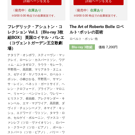
詳細ページを見る
詳細ページを見る
〈発売中〉
在庫あり
〈発売中〉
在庫あり
※
0/00 0:00
時点での在庫状況です。
※
0/00 0:00
時点での在庫状況です。
フレデリック・アシュトン・コ
The Art of Roberto Bolle ロベ
レクション Vol.1 ［Blu-ray 3枚
ルト･ボッレの芸術
組BOX］ 英国ロイヤル・バレエ
ロベルト・ボッレ 他
（コヴェントガーデン王立歌劇
価格 7,200円
Blu-ray 3枚組
場）
ナタリア・オシポワ、スティーヴン・マッ
クレイ、ローレン・カスバートソン、ワデ
ィム・ムンタギロフ、ラウラ・モレーラ、
平野亮一、高田茜、マリアネラ・ヌニェ
ス、ゼナイダ・ヤノウスキー、ロベルト・
ボッレ、小林ひかる、平野亮一、サマン
サ・レイン、ベネット・ガートサイド、ヘ
レン・クロフォード、ブライアン・マロニ
ー、リャーン・ベンジャミン、ワレリー・
ヒリストフ、崔由姫、アレクサンダー・キ
ャンベル、エマ・マグワイア、高田茜、ダ
ヴィド・チェンシーメフ、ネマイア・キッ
シュ、エドワード・ワトソン、タマラ・ロ
ホ、セルゲイ・ポルーニン、ヴァスコ・ヴ
ァシレフ（ソロ・ヴァイオリン）、ロバー
ト・クラーク（ソロ・ピアノ）、ポール・
ストバート（ソロ・ピアノ）、バリー・ワ