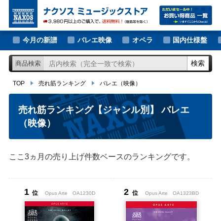
大作曲家の新譜
TOP
売れ筋ランキング
バレエ（映像）
著名作曲家の新譜
今月の新譜
バレエ映像
オペラ
国内仕様盤
マイナー作曲家の新譜
検索
商品検索
月別新譜一覧
TOP
売れ筋ランキング
バレエ（映像）
売れ筋ランキング【ジャンル別】
バレエ
（映像）
ここ3ヵ月の売り上げ件数ベースのランキングです。
1
2
位
位
Opus Arte
OA1230D
Opus Arte
OA1323BD