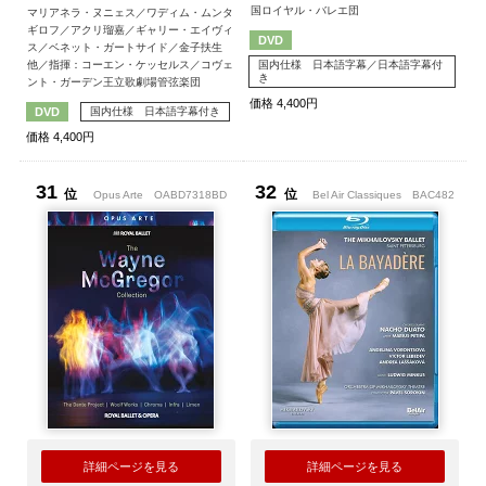
国ロイヤル・バレエ団
マリアネラ・ヌニェス／ワディム・ムンタ
ギロフ／アクリ瑠嘉／ギャリー・エイヴィ
DVD
ス／ベネット・ガートサイド／金子扶生
国内仕様 日本語字幕／日本語字幕付
他／指揮：コーエン・ケッセルス／コヴェ
き
ント・ガーデン王立歌劇場管弦楽団
価格 4,400円
国内仕様 日本語字幕付き
DVD
価格 4,400円
31
32
位
位
Opus Arte
OABD7318BD
Bel Air Classiques
BAC482
詳細ページを見る
詳細ページを見る