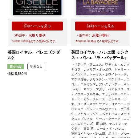
詳細ページを見る
詳細ページを見る
〈発売中〉
お取り寄せ
〈発売中〉
お取り寄せ
※
0/00 0:00
時点での在庫状況です。
※
0/00 0:00
時点での在庫状況です。
英国ロイヤル・バレエ《ジゼ
英国ロイヤル・バレエ団 ミンク
ル》
ス： バレエ『ラ・バヤデール』
マリアネラ・ヌニェス、ワディム・ムンタ
字幕なし
Blu-ray
ギロフ、ナタリア・オシポワ、ギャリー・
価格 5,550円
エイヴィス、トーマス・ホワイトヘッド、
アクリ瑠嘉、クリステン・マクナリー、ニ
コル・エドモンズ、アレクサンダー・キャ
ンベル、マヤラ・マグリ、ベアトリス・ス
ティクス＝ブルネル、エリザベス・ハロッ
ド、ミーガン・グレース・ヒンキス、ア
ナ・ローズ・オサリヴァン、ロマニー・パ
ジャック、クレア・カルヴァート、金子扶
生、マヤラ・マグリ、ベアトリス・スティ
クス＝ブルネル、リース・クラーク、ニコ
ル・エドモンズ、崔 由姫、ヤスミン・ナ
グディ、高田 茜、コール・ド・バレエ、
英国ロイヤル・バレエ団、ボリス・グルー