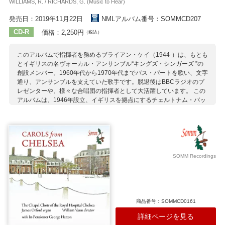
WILLIAMS, R. / RICHARDS, G. (Music to Hear)
発売日：2019年11月22日
NMLアルバム番号：SOMMCD207
CD-R
価格：2,250円
（税込）
このアルバムで指揮者を務めるブライアン・ケイ（1944-）は、もとも
とイギリスの名ヴォーカル・アンサンブル“キングズ・シンガーズ ”の
創設メンバー。1960年代から1970年代までバス・パートを歌い、文字
通り、アンサンブルを支えていた歌手です。脱退後はBBCラジオのプ
レゼンターや、様々な合唱団の指揮者として大活躍しています。 この
アルバムは、1946年設立、イギリスを拠点にするチェルトナム・バッ
ハ合唱団との演奏を収録した1枚。ケイは伝統を重んじる合唱団から軽
やかなハーモニーを見事に紡ぎ出すことに成功しています。
収録作曲家：
ヴォーン・ウィリアムズ
サリヴァン
シアリング
伝承曲
バーンビー
ピアサル
ラター
リチャーズ
SOMM Recordings
商品番号：SOMMCD0161
詳細ページを見る