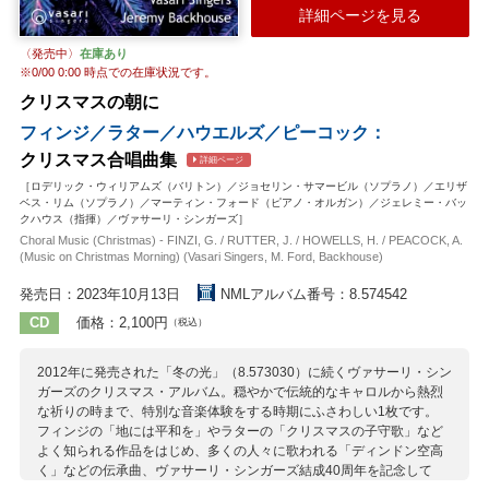
シャミナード
シュナーベル
ティール
ヌードクヴィスト
詳細ページを見る
J.S.バッハ
ハンマーシュミット
M.プレトリウス
〈発売中〉
在庫あり
フンパーディンク
ヘッド
ベルガー
マーティン
※
0/00 0:00
時点での在庫状況です。
メンデルスゾーン
ラター
レーガー
クリスマスの朝に
フィンジ／ラター／ハウエルズ／ピーコック：
クリスマス合唱曲集
詳細ページ
［ロデリック・ウィリアムズ（バリトン）／ジョセリン・サマービル（ソプラノ）／エリザ
ベス・リム（ソプラノ）／マーティン・フォード（ピアノ・オルガン）／ジェレミー・バッ
クハウス（指揮）／ヴァサーリ・シンガーズ］
Choral Music (Christmas) - FINZI, G. / RUTTER, J. / HOWELLS, H. / PEACOCK, A.
(Music on Christmas Morning) (Vasari Singers, M. Ford, Backhouse)
発売日：2023年10月13日
NMLアルバム番号：8.574542
CD
価格：2,100円
（税込）
2012年に発売された「冬の光」（8.573030）に続くヴァサーリ・シン
ガーズのクリスマス・アルバム。穏やかで伝統的なキャロルから熱烈
な祈りの時まで、特別な音楽体験をする時期にふさわしい1枚です。
フィンジの「地には平和を」やラターの「クリスマスの子守歌」など
よく知られる作品をはじめ、多くの人々に歌われる「ディンドン空高
く」などの伝承曲、ヴァサーリ・シンガーズ結成40周年を記念して