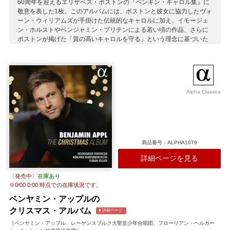
60周年を迎えるエリザベス・ポストンの『ペンギン・キャロル集』に
敬意を表した1枚。このアルバムには、ポストンと彼女に協力したヴォ
ーン・ウィリアムズが手掛けた伝統的なキャロルに加え、イモージェ
ン・ホルストやベンジャミン・ブリテンによる若い頃の作品、さらに
ポストンが掲げた「質の高いキャロルを守る」という理念に基づいた
現代の作品も含まれています。「イエス・キリスト りんごの木」は伝
統的なキャロルの継承者を任じていたポストンの代表作の一つです。
デイヴィッド・バニスターが指揮するオックスフォード大学セント・
ジョンズ・カレッジ合唱団はその思いに応えた見事な演奏を披露しま
した。
Alpha Classics
収録作曲家：
ウォーロック
ホルスト
ストップフォード
ヴォーン・ウィリアムズ
ラター
ホルスト
ベネット
ヴルピウス
ブリテン
マコンキー
ポストン
M.プレトリウス
商品番号：ALPHA1079
チルコット
詳細ページを見る
〈発売中〉
在庫あり
※
0/00 0:00
時点での在庫状況です。
ベンヤミン・アップルの
クリスマス・アルバム
詳細ページ
［ベンヤミン・アップル、レーゲンスブルク大聖堂少年合唱団、フローリアン・ヘルガー