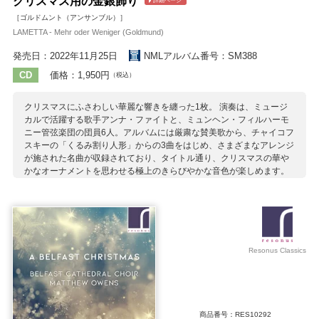
クリスマス用の金銀飾り
詳細ページ
［ゴルドムント（アンサンブル）］
LAMETTA - Mehr oder Weniger (Goldmund)
発売日：2022年11月25日
NMLアルバム番号：SM388
CD
価格：1,950円
（税込）
クリスマスにふさわしい華麗な響きを纏った1枚。 演奏は、ミュージ
カルで活躍する歌手アンナ・ファイトと、ミュンヘン・フィルハーモ
ニー管弦楽団の団員6人。アルバムには厳粛な賛美歌から、チャイコフ
スキーの「くるみ割り人形」からの3曲をはじめ、さまざまなアレンジ
が施された名曲が収録されており、タイトル通り、クリスマスの華や
かなオーナメントを思わせる極上のきらびやかな音色が楽しめます。
収録作曲家：
アンブロジウス
ウェスト
ギース
チャイコフスキー
伝承曲
J.S.バッハ
パピク
ブッシュ
フリフェリクス
フンパーディンク
ラター
ルター
Resonus Classics
商品番号：RES10292