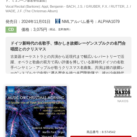
ト、ミュンヘン放送管弦楽団］
Vocal Recital (Baritone): Appl, Benjamin - BACH, J.S. / GRUBER, F.X. / RUTTER, J. /
WADE, J.F. (The Christmas Album)
発売日：2024年11月01日
NMLアルバム番号：ALPHA1079
CD
価格：3,075円
（税込、送料無料）
ドイツ新時代の名歌手、懐かしき故郷レーゲンスブルクの名門合
唱団とのクリスマス
古楽器オーケストラとの共演から近現代まで幅広いレパートリーで活
躍、オペラと歌曲の双方で高い評価を博している新時代ドイツの名歌
手ベンヤミン・アップルが歌うクリスマス名曲集。共演は彼の故郷レ
ーゲンスブルクで中世に遡る歴史を持つ名門聖歌隊で、彼が少年時代
に初めて本格的な歌唱経験を積んだのもこの団体でのことでした。 ミ
ュンヘン放送管弦楽団も加わっての古典的名曲をはじめとするアップ
ルの歌唱はどのトラックでも豊かな温もりにあふれ、清廉な荘厳さを
もって曲ごとの特質に合った精緻な解釈をみせるレーゲンスブルク少
年合唱団との相性も抜群。ツィターやシュタイアー式アコーディオン
NAXOS
が加わるナンバーでのトラッド的躍動感もたまりません。 ドイツ各地
の古都のクリスマスマーケットのような賑わいと伝統の確かさに貫か
れた、馥郁と本場の魅力を感じられる1枚です。
収録作曲家：
商品番号：8.574542
イスラエル
ウェイド
グルーバー
コルネリウス
シャイト