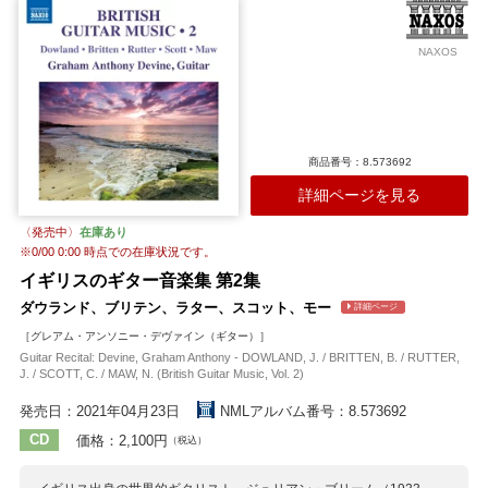
J.S.バッハ
グノー
ベルリオーズ
ホルスト
シューベルト
シャイト
ラター
NAXOS
商品番号：8.573692
詳細ページを見る
〈発売中〉
在庫あり
※
0/00 0:00
時点での在庫状況です。
イギリスのギター音楽集 第2集
ダウランド、ブリテン、ラター、スコット、モー
詳細ページ
［グレアム・アンソニー・デヴァイン（ギター）］
Guitar Recital: Devine, Graham Anthony - DOWLAND, J. / BRITTEN, B. / RUTTER,
J. / SCOTT, C. / MAW, N. (British Guitar Music, Vol. 2)
発売日：2021年04月23日
NMLアルバム番号：8.573692
CD
価格：2,100円
（税込）