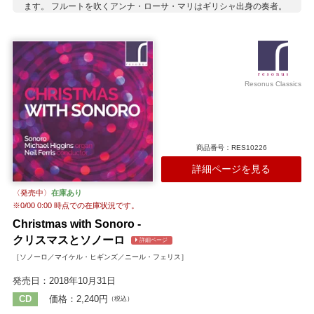
ます。 フルートを吹くアンナ・ローサ・マリはギリシャ出身の奏者。
ギリシャ国立歌劇場管弦楽団の首席奏者であり、BBCフィルハーモニ
ックやハレ管とも共演経験があります。エイラ・リン・ジョーンズは
英国を代表するハープ奏者。コンサートから録音まで幅広く活動して
います。
収録作曲家：
Resonus Classics
アンドリーセン
アンドレ
イベール
ヴォーン・ウィリアムズ
ドビュッシー
ホヴァネス
マーソン
ムーケ
ラター
ルトスワフスキ
商品番号：RES10226
詳細ページを見る
〈発売中〉
在庫あり
※
0/00 0:00
時点での在庫状況です。
Christmas with Sonoro -
クリスマスとソノーロ
詳細ページ
［ソノーロ／マイケル・ヒギンズ／ニール・フェリス］
発売日：2018年10月31日
CD
価格：2,240円
（税込）