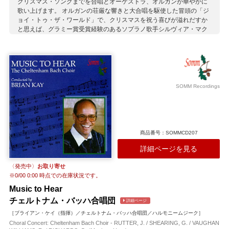
クリスマス・ソングまでを合唱とオーケストラ、オルガンが華やかに
歌い上げます。 オルガンの荘厳な響きと大合唱を駆使した冒頭の「ジ
ョイ・トゥ・ザ・ワールド」で、クリスマスを祝う喜びが溢れだすか
と思えば、グラミー賞受賞経験のあるソプラノ歌手シルヴィア・マク
ネアーをソリストに迎えた「大人になった私のクリスマス・リスト」
などの静かな曲でのしっとりとした美しさも格別です。 その他、誰も
が知る「ジングル・ベル」や「オー・ホーリー・ナイト」のユニーク
なアレンジも聴きもの。世界中の全ての人が楽しめるクリスマス・ア
ルバムです。
SOMM Recordings
収録作曲家：
アダン
ヴィトマン
グリーン
ゴールドシュタイン
スウェンソン
伝承曲
J.S.バッハ
ピアポント
Foster
マティアス
メイスン
メンデルスゾーン
ラター
ルドルフ
商品番号：SOMMCD207
詳細ページを見る
〈発売中〉
お取り寄せ
※
0/00 0:00
時点での在庫状況です。
Music to Hear
チェルトナム・バッハ合唱団
詳細ページ
［ブライアン・ケイ（指揮）／チェルトナム・バッハ合唱団／ハルモニームジーク］
Choral Concert: Cheltenham Bach Choir - RUTTER, J. / SHEARING, G. / VAUGHAN