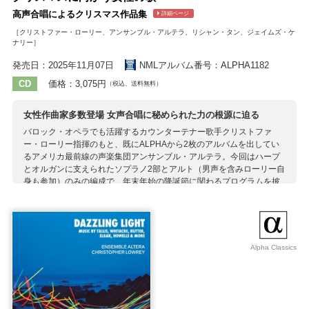
高声合唱によるクリスマス作品集
詳細ページ
［クリストファー・ローリー、アンサンブル・アルテラ、リシャン・タン、ジェイムズ・ケ
ナリー］
発売日：2025年11月07日
NMLアルバム番号：ALPHA1182
CD
価格：3,075円
（税込、送料無料）
女性作曲家多数登場 女声合唱に秘められた力の根源に迫る
バロック・オペラでも活躍するカウンターテナー歌手クリストファ
ー・ローリー指揮のもと、既にALPHAから2枚のアルバムを出してい
るアメリカ最前線の声楽集団アンサンブル・アルテラ。今回はハープ
とオルガンに支えられたソプラノ2部とアルト（男声を含みローリー自
身も参加）のみの編成で、年末年始の降誕節に関わるプログラムを披
露します。 演目の中心は20世紀以降の近現代曲の数々ですが中世やバ
ロックの作品もあり、全体に精妙・静謐・神秘的といった言葉が似つ
かわしい耳馴染みよい音楽が続く選曲。聖母マリアの存在が大きな意
味を持つクリスマスにおける女性の存在意義に光を当てるべく、収録
作品の作曲者にはヒルデガルト・フォン・ビンゲン、バルバラ・スト
Alpha Classics
ロッツィ、イモージェン・ホルスト、カレンサ・ブリッグスといった
幅広い世代の女性作曲家8人が含まれています。アルバム後半を占める
ブリテンの『キャロルの祭典』は少年合唱向けの名作として有名なが
ら、ローリー曰く当初は女声が想定されていたとのこと。 凛としてい
ながら柔軟にニュアンス豊かな歌を聴かせる13人編成の声楽陣に、時