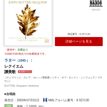
かれた、静かな感動を秘めた逸品。嬉しいカップリングが録音時ラタ
ー唯一の歌曲集「シャドウズ」。バリトンとギターでシンプルに人生
の儚さを描きます。
NAXOS
収録作曲家：
ラター
商品番号：8.557130
詳細ページを見る
〈発売中〉
在庫あり
※
0/00 0:00
時点での在庫状況です。
ラター
：
（1945-）
レクイエム
讃美歌
詳細ページ
［ケンブリッジ・クレア・カレッジ聖歌隊／シティ・オブ・ロンドン・シンフォニア／ブラ
ウン］
RUTTER: Requiem / Anthems
■合唱曲
発売日：2003年07月01日
NMLアルバム番号：8.557130
CD
価格：2,100円
（税込）