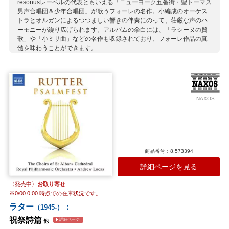
resonusレーベルの代表ともいえる「ニューヨーク五番街・聖トーマス
男声合唱団＆少年合唱団」が歌うフォーレの名作。小編成のオーケス
トラとオルガンによるつつましい響きの伴奏にのって、荘厳な声のハ
ーモニーが繰り広げられます。アルバムの余白には、「ラシーヌの賛
歌」や「小ミサ曲」などの名作も収録されており、フォーレ作品の真
髄を味わうことができます。
収録作曲家：
フォーレ
ラター
NAXOS
商品番号：8.573394
詳細ページを見る
〈発売中〉
お取り寄せ
※
0/00 0:00
時点での在庫状況です。
ラター
：
（1945-）
祝祭詩篇
詳細ページ
他