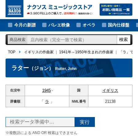
大作曲家の新譜
TOP
イギリスの作曲家
｜
1941年～1950年生まれの作曲家
｜
「ラ」ではじ
著名作曲家の新譜
今月の新譜
バレエ映像
オペラ
国内仕様盤
マイナー作曲家の新譜
検索
商品検索
月別新譜一覧
TOP
イギリスの作曲家
｜
1941年～1950年生まれの作曲家
｜
「ラ」では
ラター
（ジョン）
Rutter, John
1945
-
イギリス
生没年
国
「
ラ
」
21138
辞書順
NML
番号
※複数語による AND OR 検索はできません