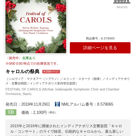
収録作曲家：
NAXOS
メンデルスゾーン
オルソン
ウッド
レーガー
ブルックナー
ラター
ウィルコックス
タリス
ヴィデーン
コルネリウス
商品番号：8.579065
詳細ページを見る
〈発売中〉
在庫あり
※
0/00 0:00
時点での在庫状況です。
キャロルの祭典
詳細ページ
［シルヴィア・マクネアー（ソプラノ）／エリック・スターク（指揮）／インディアナポリ
ス・交響合唱団／インディアナポリス室内管弦楽団］
FESTIVAL OF CAROLS (McNair, Indianapolis Symphonic Choir and Chamber
Orchestra, Stark)
発売日：2019年11月29日
NMLアルバム番号：8.579065
CD
価格：2,100円
（税込）
2015年と2016年に開催されたインディアナポリス交響楽団「キャロ
ル・コンサート」のライヴ録音。伝統的なキャロルから、最も新しい