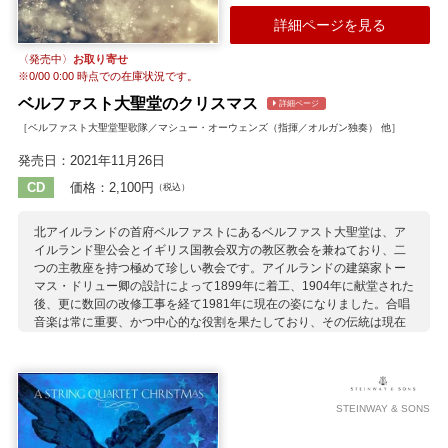
詳細ページを見る
〈発売中〉
お取り寄せ
※
0/00 0:00
時点での在庫状況です。
ベルファスト大聖堂のクリスマス
詳細ページ
［ベルファスト大聖堂聖歌隊／マシュー・オーウェンズ（指揮／オルガン独奏） 他］
発売日：2021年11月26日
CD
価格：2,100円
（税込）
北アイルランドの首府ベルファストにあるベルファスト大聖堂は、ア
イルランド聖公会とイギリス国教会双方の教区教会を兼ねており、二
つの主教座を持つ極めて珍しい教会です。アイルランドの建築家トー
マス・ドリュー卿の設計によって1899年に着工、1904年に献堂された
後、更に数回の改修工事を経て1981年に現在の姿になりました。合唱
音楽は常に重要、かつ中心的な役割を果たしており、その伝統は現在
まで脈々と受け継がれています。 このアルバムは北アイルランドで最
高の歌手を集めた現在のメンバーによるもので、ジョン・ラターをは
じめ、フィリップ・レッジャーなどの美しいキャロルでクリスマスを
祝っています。 2019年9月にベルファスト大聖堂聖歌隊の音楽監督に
STEINWAY & SONS
就任したマシュー・オーウェンズは、マンチェスターのチータム音楽
学校で学んだオルガニスト、指揮者。英国近現代の作曲家の作品を積