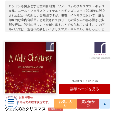
ロンドンを拠点とする室内合唱団「ソノーロ」のクリスマス・キャロ
ル集。ニール・フェリスとマイケル・ヒギンズによって2016年に設立
されたばかりの新しい合唱団ですが、現在、イギリスにおいて「最も
印象的な室内合唱団」と絶賛されており、その温かみのある響きと多
彩な声は、独特のサウンドを創り出すことで知られています。 このア
ルバムでは、近現代の新しい「クリスマス・キャロル」をしっとりと
歌い上げており、ヨーロッパにおける聖夜の伝統を感じさせる1枚で
す。
収録作曲家：
アーチャー
マクドウォール
スパイサー
ジュベール
ハウエルズ
ロー
ビーミッシュ
ウォーロック
ラター
トッド
Resonus Classics
商品番号：RES10176
詳細ページを見る
〈発売中〉
お取り寄せ
お気に入
買い物か
※
0/00 0:00
時点での在庫状況です。
▲
り
ご
MENU
ウェルズのクリスマス
詳細ページ