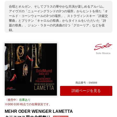
合唱とオルガン、そしてブラスの華やかな共演が楽しめるアルバム。
アイヴズの「ニューイングランドの3つの場所」からヒントを得た「オ
ールド・コーンウォールの3つの場所」、ストラヴィンスキー「詩篇交
響曲」とブリテン「キャロルの祭典」からタイトルをいただいた「詩
篇の祭典」、ジョン・ラターの代表曲の1つ「グローリア」などを収
録。
収録作曲家：
ドレイトン
パーク
フィンジ
ラター
Solo Musica
商品番号：SM388
詳細ページを見る
〈発売中〉
在庫あり
※
0/00 0:00
時点での在庫状況です。
MEHR ODER WENIGER LAMETTA