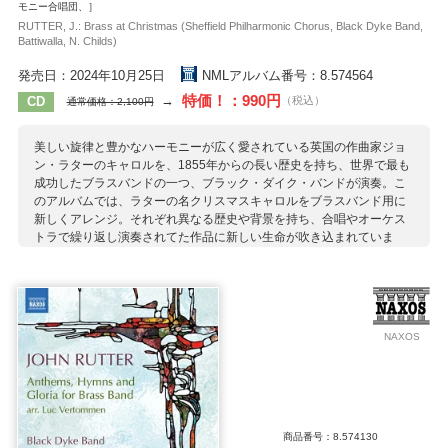
モニー合唱団、］
RUTTER, J.: Brass at Christmas (Sheffield Philharmonic Chorus, Black Dyke Band,
Battiwalla, N. Childs)
発売日：2024年10月25日
NMLアルバム番号：8.574564
特価！：990円
→
CD
（税込）
通常価格：2,100円
美しい旋律と豊かなハーモニーが広く愛されている英国の作曲家ジョ
ン・ラターのキャロルを、1855年からの長い歴史を持ち、世界で最も
成功したブラスバンドの一つ、ブラック・ダイク・バンドが演奏。こ
のアルバムでは、ラターの名クリスマスキャロルをブラスバンド用に
新しくアレンジ。それぞれ異なる歴史や背景を持ち、合唱やオーケス
トラで繰り返し演奏されてた作品に新しい生命が吹き込まれていま
す。 アルバムは輝かしい「手を打ち鳴らせ」で始まり、伝承曲「クリ
スマスおめでとう（We Wish You a Merry Christmas）」の見事なアレ
ンジで締めくくられます。クリスマスを彩る華やかな1枚です。
収録作曲家：
NAXOS
伝承曲
ラター
商品番号：8.574130