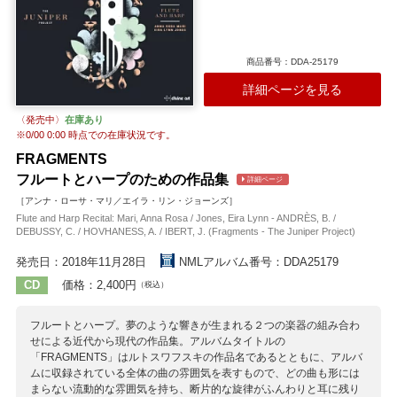
ヴォーン・ウィリアムズ
ガードナー
ガントレット
グルーバー
伝承曲
ドレイク
バード
バーリン
ハウエルズ
J.S.バッハ
ブラームス
ヘッド
ポット
ラター
商品番号：DDA-25179
詳細ページを見る
〈発売中〉
在庫あり
※
0/00 0:00
時点での在庫状況です。
FRAGMENTS
フルートとハープのための作品集
詳細ページ
［アンナ・ローサ・マリ／エイラ・リン・ジョーンズ］
Flute and Harp Recital: Mari, Anna Rosa / Jones, Eira Lynn - ANDRÈS, B. /
DEBUSSY, C. / HOVHANESS, A. / IBERT, J. (Fragments - The Juniper Project)
発売日：2018年11月28日
NMLアルバム番号：DDA25179
CD
価格：2,400円
（税込）
フルートとハープ。夢のような響きが生まれる２つの楽器の組み合わ
せによる近代から現代の作品集。アルバムタイトルの
「FRAGMENTS」はルトスワフスキの作品名であるとともに、アルバ
ムに収録されている全体の曲の雰囲気を表すもので、どの曲も形には
まらない流動的な雰囲気を持ち、断片的な旋律がふんわりと耳に残り