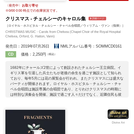
〈発売中〉
お取り寄せ
※
0/00 0:00
時点での在庫状況です。
クリスマス - チェルシーのキャロル集
詳細ページ
［ロイヤル・ホスピタル・チェルシー・チャペル合唱団／ウィリアム・ヴァン（指揮）］
CHRISTMAS MUSIC - Carols from Chelsea (Chapel Choir of the Royal Hospital
Chelsea, Orford, G. Hatton, Vann)
発売日：2019年07月26日
NMLアルバム番号：SOMMCD0161
CD
価格：2,250円
（税込）
1682年にチャールズ2世によって創設されたチェルシー王立病院。イ
ギリス軍を引退した兵士たちが老後の余生を過ごす施設として知られ
ており、毎年5月には花の展覧会が行われ、またクリスマスには盛大な
パーティが開催されます。ロイヤル・ホスピタル・チェルシー・チャ
ペル合唱団は施設専属の合唱団であり、とりわけクリスマスの時期に
は特別な演奏会を開催、施設で過ごす人々だけでなく、近隣住民も彼
らの歌声を楽しむのが恒例行事となっています。 おなじみのクリスマ
ス・キャロルからイギリスの伝承曲、近現代の曲、バッハやブラーム
スの曲など盛りだくさんの感動的なプログラムをご一緒にお楽しみく
ださい。
Divine Art
収録作曲家：
アイアランド
アダン
アンダーソン
ウォーロック