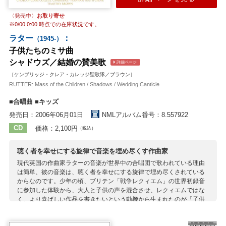
〈発売中〉
お取り寄せ
※
0/00 0:00
時点での在庫状況です。
ラター
：
（1945-）
子供たちのミサ曲
シャドウズ／結婚の賛美歌
詳細ページ
［ケンブリッジ・クレア・カレッジ聖歌隊／ブラウン］
RUTTER: Mass of the Children / Shadows / Wedding Canticle
■合唱曲 ■キッズ
発売日：2006年06月01日
NMLアルバム番号：8.557922
CD
価格：2,100円
（税込）
聴く者を幸せにする旋律で音楽を埋め尽くす作曲家
現代英国の作曲家ラターの音楽が世界中の合唱団で歌われている理由
は簡単、彼の音楽は、聴く者を幸せにする旋律で埋め尽くされている
からなのです。少年の頃、ブリテン「戦争レクィエム」の世界初録音
に参加した体験から、大人と子供の声を混合させ、レクィエムではな
く、より喜ばしい作品を書きたいという動機から生まれたのが「子供
たちのミサ曲」。伴奏に２版あり、当盤では室内管弦楽＋オルガン版
を使用。「結婚の賛美歌」はタイトル通り結婚式に使われるために書