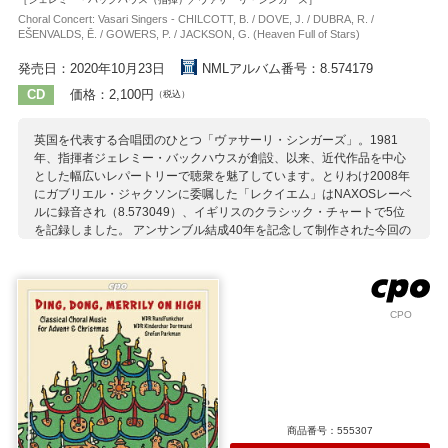
Choral Concert: Vasari Singers - CHILCOTT, B. / DOVE, J. / DUBRA, R. /
EŠENVALDS, Ē. / GOWERS, P. / JACKSON, G. (Heaven Full of Stars)
発売日：2020年10月23日
NMLアルバム番号：8.574179
CD
価格：2,100円
（税込）
英国を代表する合唱団のひとつ「ヴァサーリ・シンガーズ」。1981
年、指揮者ジェレミー・バックハウスが創設、以来、近代作品を中心
とした幅広いレパートリーで聴衆を魅了しています。とりわけ2008年
にガブリエル・ジャクソンに委嘱した「レクイエム」はNAXOSレーベ
ルに録音され（8.573049）、イギリスのクラシック・チャートで5位
を記録しました。 アンサンブル結成40年を記念して制作された今回の
アルバムのテーマは「星」。近現代の数多い合唱作品からバックハウ
スによって選び出された曲の多くは、彼らにとってなじみ深いイギリ
スの作曲家の作品ですが、ラトヴィアのエセンヴァルスとデュプラの
美しい作品や、3人の女性作曲家、ウィアー、マクドウォール、ロクサ
CPO
ナ・パヌフニクの作品も選択することで、プログラムに多様性をもた
せています。 合唱団と指揮者の揺るぎない信頼から生み出される見事
なアンサンブルをお楽しみください。
収録作曲家：
ウィアー
ウィテカー
エセンヴァルズ
ガワーズ
ジャクソン
ストップフォード
ダヴ
チルコット
デュブラ
トッド
商品番号：555307