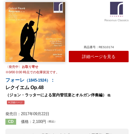
奏されています。 このアルバムではラターの名曲をブラスバンド版に
編曲、演奏は世界中で広く愛されているブラック・ダイク・バンドが
担当しました。有名な「ピエ・イエズ」ではボーイ・ソプラノのソ
ロ・パートをコルネットが演奏するなど、作品に新たな光を当ててい
Resonus Classics
ます。
収録作曲家：
ラター
商品番号：RES10174
詳細ページを見る
〈発売中〉
お取り寄せ
※
0/00 0:00
時点での在庫状況です。
フォーレ
：
（1845-1924）
レクイエム Op.48
（ジョン・ラッターによる室内管弦楽とオルガン伴奏編）
他
詳細ページ
発売日：2017年09月22日
CD
価格：2,100円
（税込）