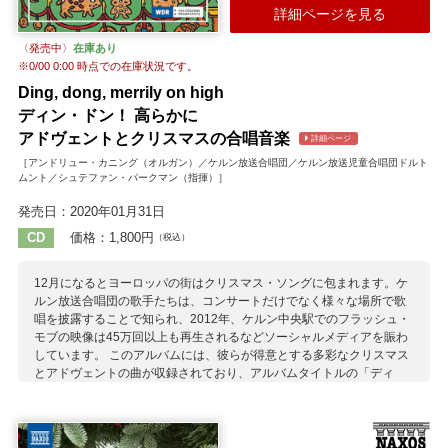
パヌフニク
マクドウォール
メアロウ
ラター
詳細ページを見る
〈発売中〉
在庫あり
※
0/00 0:00
時点での在庫状況です。
Ding, dong, merrily on high
ディン・ドン！ 高らかに
アドヴェントとクリスマスの合唱音楽
詳細ページ
［アンドリュー・カニング（オルガン）／ケルン放送合唱団／ケルン放送児童合唱団ドルト
ムント／シュテファン・パークマン（指揮）］
発売日：2020年01月31日
CD
価格：1,800円
（税込）
12月になるとヨーロッパの街はクリスマス・ソングに包まれます。ケ
ルン放送合唱団の歌手たちは、コンサートだけでなく様々な場所で歌
唱を披露することで知られ、2012年、ケルン中央駅でのフラッシュ・
モブの映像は45万回以上も再生されるなどソーシャルメディアを賑わ
しています。 このアルバムには、彼らが得意とする多彩なクリスマス
とアドヴェントの曲が収録されており、アルバムタイトルの「ディ
ン・ドン！高らかに」などの名作や、伝承曲やルネサンス期の歌か
ら、ラターやウィルコックスなど現代の作品まで。また、静かな曲か
ら賑やかな曲までヴァラエティ豊かな曲が散りばめられています。