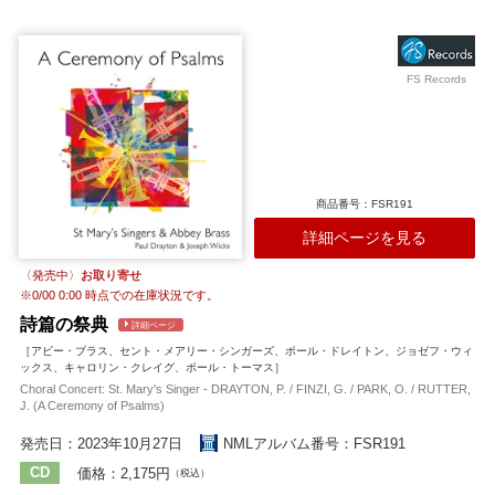
2022年に委嘱されたヘレナ・ペイシュによる「クリスマスの朝に」な
ど様々な作品が均整のとれた美しいハーモニーで歌われています。 楽
しいメロディが次々と現れる「ア・メリー・リトル・クリスマス」も
聴きどころです。
FS Records
収録作曲家：
スタイン
チルコット
伝承曲
バーリン
パイシュ
ハウエルズ
ピアポント
ピーコック
ファリントン
フィンジ
ベルナルド
マーティン
ラター
ルウェリン
商品番号：FSR191
詳細ページを見る
〈発売中〉
お取り寄せ
※
0/00 0:00
時点での在庫状況です。
詩篇の祭典
詳細ページ
［アビー・ブラス、セント・メアリー・シンガーズ、ポール・ドレイトン、ジョゼフ・ウィ
ックス、キャロリン・クレイグ、ポール・トーマス］
Choral Concert: St. Mary's Singer - DRAYTON, P. / FINZI, G. / PARK, O. / RUTTER,
J. (A Ceremony of Psalms)
発売日：2023年10月27日
NMLアルバム番号：FSR191
CD
価格：2,175円
（税込）