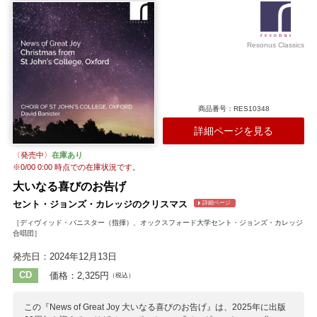
収録作曲家：
ウィテカー
ウッド
キャメロン
ギャレピー
ダヴ
タリス
ハウエルズ
ハリス
ヒル
ペゲ
マーシュ
マーティン
Resonus Classics
松下耕
ヤング
ラター
商品番号：RES10348
詳細ページを見る
〈発売中〉
在庫あり
※
0/00 0:00
時点での在庫状況です。
大いなる喜びのお告げ
セント・ジョンズ・カレッジのクリスマス
詳細ページ
［ディヴィッド・バニスター（指揮）、オックスフォード大学セント・ジョンズ・カレッジ
合唱団］
発売日：2024年12月13日
CD
価格：2,325円
（税込）
この『News of Great Joy 大いなる喜びのお告げ』は、2025年に出版