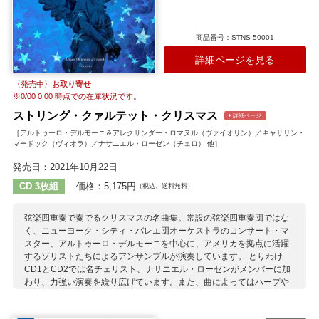
極的に紹介することで知られています。
収録作曲家：
ポストン
レッジャー
ダヴィソン
ストップフォード
ムーア
商品番号：STNS-50001
アイアランド
M.プレトリウス
ハドリー
ラター
ガードナー
詳細ページを見る
ウィルビー
オーウェンズ
チルコット
〈発売中〉
お取り寄せ
※
0/00 0:00
時点での在庫状況です。
ストリング・クァルテット・クリスマス
詳細ページ
［アルトゥーロ・デルモーニ＆アレクサンダー・ロマヌル（ヴァイオリン）／キャサリン・
マードック（ヴィオラ）／ナサニエル・ローゼン（チェロ） 他］
発売日：2021年10月22日
CD 3枚組
価格：5,175円
（税込、送料無料）
弦楽四重奏で奏でるクリスマスの名曲集。常設の弦楽四重奏団ではな
く、ニューヨーク・シティ・バレエ団オーケストラのコンサート・マ
スター、アルトゥーロ・デルモーニを中心に、アメリカを拠点に活躍
するソリストたちによるアンサンブルが演奏しています。 とりわけ
CD1とCD2では名チェリスト、ナサニエル・ローゼンがメンバーに加
わり、力強い演奏を繰り広げています。また、曲によってはハープや
オルガンが参加、艶やかな響きが楽しめます。
収録作曲家：