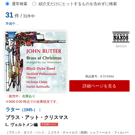
通常検索
紹介文だけにヒットするものを含めずに検索
31
件 /
31件中
準備中…
NAXOS
商品番号：8.574564
詳細ページを見る
〈発売中〉
在庫あり
※
0/00 0:00
時点での在庫状況です。
ラター
：
（1945-）
ブラス・アット・クリスマス
L. ヴェルトメン編
詳細ページ
［ブラック・ダイク・バンド、ニコラス・チャイルズ（指揮）シェフィールド・フィルハー