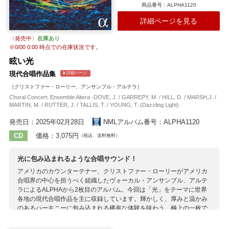
商品番号：ALPHA1120
折えもいわれぬ響きを添えるハープとオルガンも絶妙。聴き応えある1
枚です。
詳細ページを見る
収録作曲家：
〈発売中〉
在庫あり
ショウ
ストロッツィ
タイユフェール
ピーコック
ビンゲン
※
0/00 0:00
時点での在庫状況です。
ブリッグス
ブリテン
ポストン
ホルスト
ホルスト
マーシュ
眩い光
マクドウォール
ラター
現代合唱作品集
詳細ページ
［クリストファー・ローリー、アンサンブル・アルテラ］
Choral Concert: Ensemble Altera -DOVE, J. / GARREPY, M. / HILL, D. / MARSH,J. /
MARTIN, M. / RUTTER, J. / TALLIS, T. / YOUNG, T. (Dazzling Light)
発売日：2025年02月28日
NMLアルバム番号：ALPHA1120
CD
価格：3,075円
（税込、送料無料）
光に包み込まれるような合唱サウンド！
アメリカのカウンターテナー、クリストファー・ローリーがアメリカ
合唱界の中心を担うべく組織したヴォーカル・アンサンブル、アルテ
ラによるALPHAから2枚目のアルバム。今回は「光」をテーマに世界
各地の現代合唱作品を主に収録しています。輝かしく、厚みと温かみ
のあるハーモニーに包み込まれる稀有な体験を味わう、極上の一枚で
す。