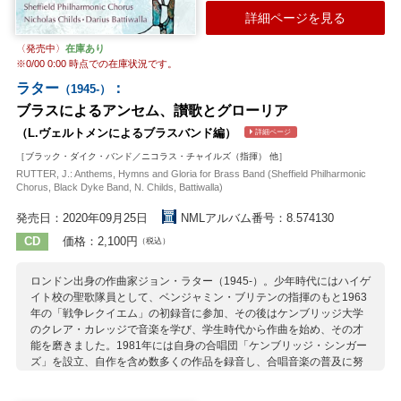
詳細ページを見る
〈発売中〉
在庫あり
※
0/00 0:00
時点での在庫状況です。
ラター
：
（1945-）
ブラスによるアンセム、讃歌とグローリア
（L.ヴェルトメンによるブラスバンド編）
詳細ページ
［ブラック・ダイク・バンド／ニコラス・チャイルズ（指揮） 他］
RUTTER, J.: Anthems, Hymns and Gloria for Brass Band (Sheffield Philharmonic
Chorus, Black Dyke Band, N. Childs, Battiwalla)
発売日：2020年09月25日
NMLアルバム番号：8.574130
CD
価格：2,100円
（税込）
ロンドン出身の作曲家ジョン・ラター（1945-）。少年時代にはハイゲ
イト校の聖歌隊員として、ベンジャミン・ブリテンの指揮のもと1963
年の「戦争レクイエム」の初録音に参加、その後はケンブリッジ大学
のクレア・カレッジで音楽を学び、学生時代から作曲を始め、その才
能を磨きました。1981年には自身の合唱団「ケンブリッジ・シンガー
ズ」を設立、自作を含め数多くの作品を録音し、合唱音楽の普及に努
めています。 彼の作品は英国教会にまつわるものがほとんどですが、
日本でも評判が良く「レクイエム」や「マニフィカト」がしばしば演