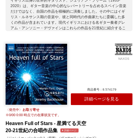
イギリス出身の世界的ギタリスト、ジュリアン・ブリーム（1933-
2020）は、ギター音楽の中心的なレパートリーを占めるスペイン音楽
だけではなく、自国の作品を積極的に演奏しました。その中にはイギ
リス・ルネサンス期の音楽や、彼と同時代の作曲家たちに委嘱した多
くの作品が含まれています。現代イギリスにおける名ギター奏者グレ
アム・アンソニー・デヴァインはこれらの作品を21世紀に紹介するこ
とで、改めてブリームの偉大さを称えています。 ウォルトンやロース
ソーン、バークリー作品などが収録された第1集に続く第2集では、自
らリュートも演奏したというブリームが愛奏したダウランド作品をは
じめ、ブリームの依頼で書かれたブリテンによる名作「ダウランドに
よる夜想曲」、現代イギリスを代表する作曲家ジョン・ラターの2作品
NAXOS
と、世界初録音となるブリームが校訂したシリル・スコットのソナチ
ネ、そしてニコラス・モーの大作「ミュージック・オブ・メモリー」
が演奏されています。
収録作曲家：
スコット
ダウランド
ブリテン
モー
ラター
商品番号：8.574179
詳細ページを見る
〈発売中〉
お取り寄せ
※
0/00 0:00
時点での在庫状況です。
Heaven Full of Stars - 星満てる天空
20-21世紀の合唱作品集
詳細ページ
［ジェレミー・バックハウス（指揮）／ヴァサーリ・シンガーズ］