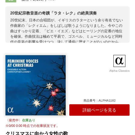
20世紀宗教音楽の奇蹟「ラタ・レク」の絶美演奏
20世紀末、日本の合唱団が、イギリスのラターという余り有名でない
作曲家の「レクィエム」をしばしば歌うようになりました。今やこの
曲はすっかり定着、「ピエ・イエズ」などはヒーリングの定番の地位
を確保。作曲技法は極めて平易で、ゴスペル、ミュージカルなど同時
代の音楽の影響を受けつつ、決して通俗に堕すことがないのだから、
愛されて当然です。当盤はラター自身がプロデュース（交通事故で若
くして亡くなった息子に捧げられました）、作曲者ゆかりの合唱団で
今や歌唱の美しさでは敵なしの聖歌隊を起用。「レクィエム」では録
音が珍しいアンサンブル・バージョン（オルガンの暖かいサウンドが
涙物）の採用、美しいアンセムや珍しいオルガン曲の収録に、マニア
Alpha Classics
も満足です。
収録作曲家：
ラター
商品番号：ALPHA1182
詳細ページを見る
〈発売中〉
在庫あり
※
0/00 0:00
時点での在庫状況です。
クリスマスに向かう女性の歌