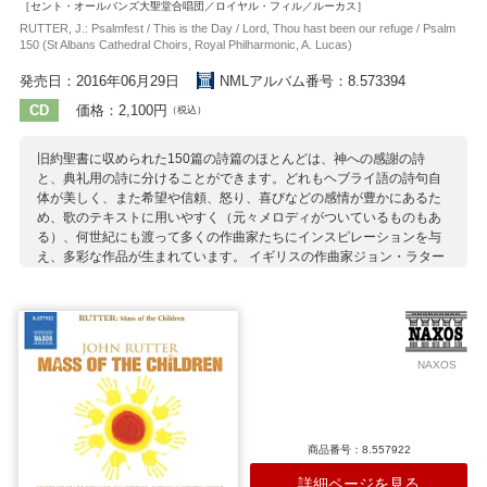
［セント・オールバンズ大聖堂合唱団／ロイヤル・フィル／ルーカス］
RUTTER, J.: Psalmfest / This is the Day / Lord, Thou hast been our refuge / Psalm
150 (St Albans Cathedral Choirs, Royal Philharmonic, A. Lucas)
発売日：2016年06月29日
NMLアルバム番号：8.573394
CD
価格：2,100円
（税込）
旧約聖書に収められた150篇の詩篇のほとんどは、神への感謝の詩
と、典礼用の詩に分けることができます。どれもヘブライ語の詩句自
体が美しく、また希望や信頼、怒り、喜びなどの感情が豊かにあるた
め、歌のテキストに用いやすく（元々メロディがついているものもあ
る）、何世紀にも渡って多くの作曲家たちにインスピレーションを与
え、多彩な作品が生まれています。 イギリスの作曲家ジョン・ラター
（1945-）も詩篇に魅せられた一人であり、彼は9つの詩篇をまとめた
「祝祭詩篇」の他に、2011年の「ウィリアム王子とキャサリン・ミド
ルトンの婚礼」など特別の行事の際にも詩篇を用いた作品を書き上げ
ています。彼の作品はどの曲も荘厳な雰囲気を持ちながらも、独特の
ノリのよいリズムや、ジャズ風のイディオムが至るところに見え隠れ
NAXOS
しています。日本でもアマチュア合唱団を中心に多くのファンを獲得
しており、この祝祭詩篇も、しばしばコンサートで演奏される人気曲
となっています。
収録作曲家：
商品番号：8.557922
ラター
詳細ページを見る