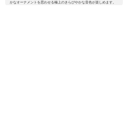
かなオーナメントを思わせる極上のきらびやかな音色が楽しめます。
収録作曲家：
アンブロジウス
ウェスト
ギース
チャイコフスキー
伝承曲
J.S.バッハ
パピク
ブッシュ
フリフェリクス
フンパーディンク
ラター
ルター