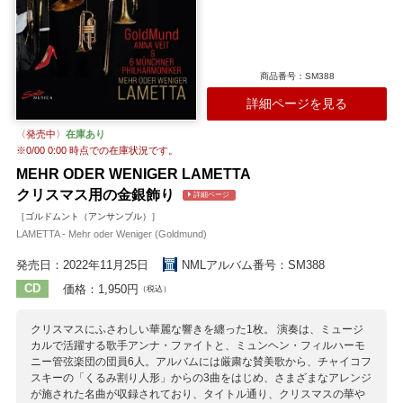
商品番号：SM388
詳細ページを見る
〈発売中〉
在庫あり
※
0/00 0:00
時点での在庫状況です。
MEHR ODER WENIGER LAMETTA
クリスマス用の金銀飾り
詳細ページ
［ゴルドムント（アンサンブル）］
LAMETTA - Mehr oder Weniger (Goldmund)
発売日：2022年11月25日
NMLアルバム番号：SM388
CD
価格：1,950円
（税込）
クリスマスにふさわしい華麗な響きを纏った1枚。 演奏は、ミュージ
カルで活躍する歌手アンナ・ファイトと、ミュンヘン・フィルハーモ
ニー管弦楽団の団員6人。アルバムには厳粛な賛美歌から、チャイコフ
スキーの「くるみ割り人形」からの3曲をはじめ、さまざまなアレンジ
が施された名曲が収録されており、タイトル通り、クリスマスの華や