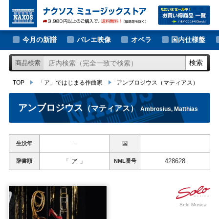
大作曲家の新譜
TOP
「ア」ではじまる作曲家
アンブロジウス
（マティアス）
著名作曲家の新譜
今月の新譜
バレエ映像
オペラ
国内仕様盤
マイナー作曲家の新譜
検索
商品検索
月別新譜一覧
TOP
「ア」ではじまる作曲家
アンブロジウス
（マティアス）
アンブロジウス
（マティアス）
Ambrosius, Matthias
-
生没年
国
「
ア
」
428628
辞書順
NML
番号
Solo Musica