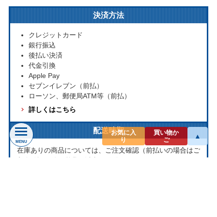
決済方法
クレジットカード
銀行振込
後払い決済
代金引換
Apple Pay
セブンイレブン（前払）
ローソン、郵便局ATM等（前払）
詳しくはこちら
配送時期
お気に入
買い物か
▲
り
ご
MENU
在庫ありの商品については、ご注文確認（前払いの場合はご
入金確認）後３営業日以内の発送をこころがけております。
万が一ご出荷が遅れる場合はメールでご連絡致します。
お取り寄せ商品については、海外からお取り寄せのため発送
まで1～2か月かかる場合もございます。
プライバシー