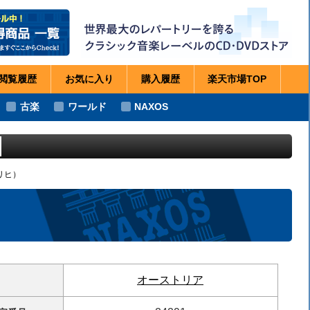
閲覧
履歴
お気に
入り
購入
履歴
楽天市場
TOP
古楽
ワールド
NAXOS
リヒ）
オーストリア