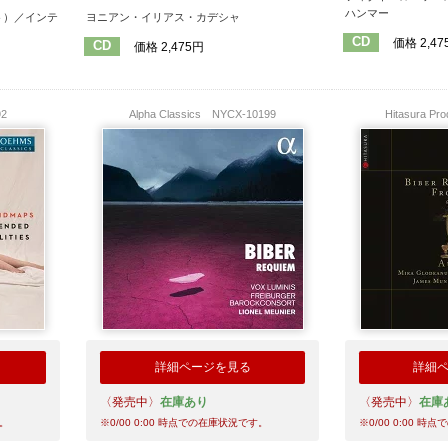
ハンマー
ト）／インテ
ヨニアン・イリアス・カデシャ
CD
価格 2,47
CD
価格 2,475円
92
Alpha Classics
NYCX-10199
Hitasura Pr
詳細ページを見る
詳細
〈発売中〉
在庫あり
〈発売中〉
在庫
。
※
0/00 0:00
時点での在庫状況です。
※
0/00 0:00
時点で