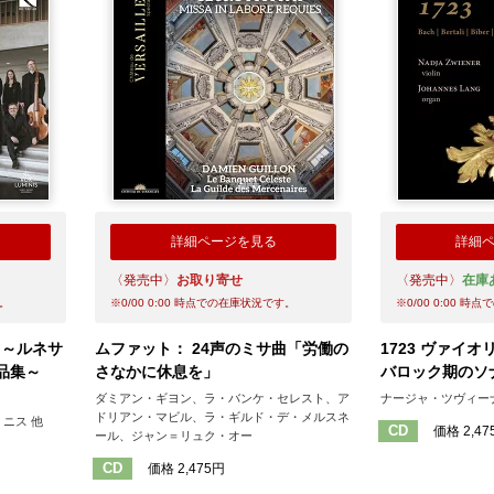
詳細ページを見る
詳細
〈発売中〉
お取り寄せ
〈発売中〉
在庫
。
※
0/00 0:00
時点での在庫状況です。
※
0/00 0:00
時点で
 ～ルネサ
ムファット： 24声のミサ曲「労働の
1723 ヴァイ
品集～
さなかに休息を」
バロック期のソ
ダミアン・ギヨン、ラ・バンケ・セレスト、ア
ナージャ・ツヴィー
ドリアン・マビル、ラ・ギルド・デ・メルスネ
ニス 他
CD
価格 2,47
ール、ジャン＝リュク・オー
CD
価格 2,475円