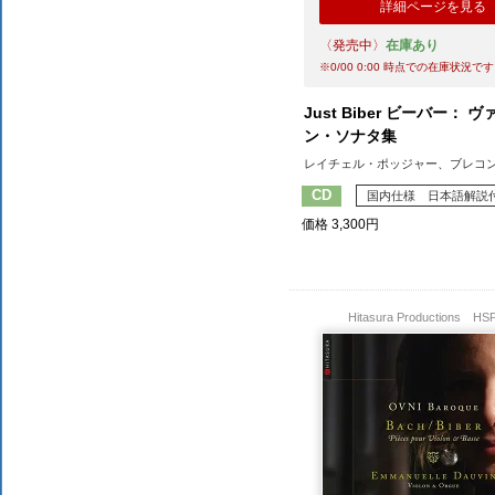
詳細ページを見る
CPO
2026年7月
〈発売中〉
在庫あり
すべてのレーベル
NAXOSの新譜
※
0/00 0:00
時点での在庫状況です
交響曲の新譜
ピアノの新譜
Just Biber ビーバー： 
DVD/Blu-rayの新譜
ン・ソナタ集
大作曲家の新譜
レイチェル・ポッジャー、ブレコ
著名作曲家の新譜
CD
国内仕様 日本語解説
マイナー作曲家の新譜
価格 3,300円
月別新譜一覧
Hitasura Productions
HS