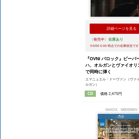
詳細ページを見る
〈発売中〉
在庫あり
※
0/00 0:00
時点での在庫状況です
『OVNI バロック』ビーバ
ハ、オルガンとヴァイオリ
で同時に弾く
エマニュエル・ドーヴァン（ヴァ
ルガン）
CD
価格 2,475円
NAXOS
NBD0066V