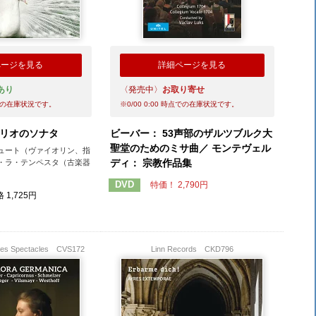
ページを見る
詳細ページを見る
あり
〈発売中〉
お取り寄せ
の在庫状況です。
※
0/00 0:00
時点での在庫状況です。
ザリオのソナタ
ビーバー： 53声部のザルツブルク大
聖堂のためのミサ曲／ モンテヴェル
ュート（ヴァイオリン、指
ディ： 宗教作品集
・ラ・テンペスタ（古楽器
DVD
特価！ 2,790円
 1,725円
lles Spectacles
CVS172
Linn Records
CKD796