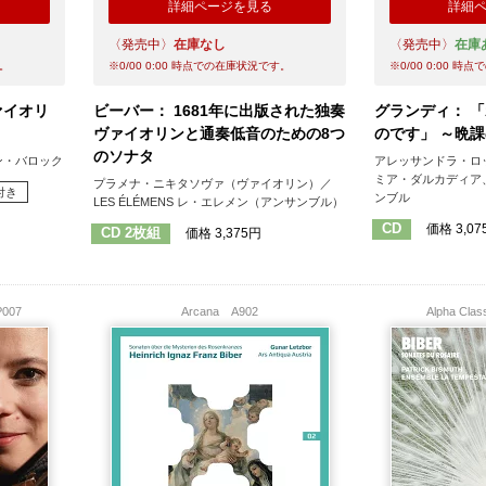
詳細ページを見る
詳細
〈発売中〉
在庫なし
〈発売中〉
在庫
。
※
0/00 0:00
時点での在庫状況です。
※
0/00 0:00
時点で
ヴァイオリ
ビーバー： 1681年に出版された独奏
グランディ： 
ヴァイオリンと通奏低音のための8つ
のです」 ～晩
のソナタ
ン・バロック
アレッサンドラ・ロ
ミア・ダルカディア
プラメナ・ニキタソヴァ（ヴァイオリン）／
付き
ンブル
LES ÉLÉMENS レ・エレメン（アンサンブル）
CD
価格 3,07
CD 2枚組
価格 3,375円
P007
Arcana
A902
Alpha Cla