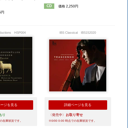
CD
価格 2,250円
5円
oductions
HSP004
IBS Classical
IBS152020
ページを見る
詳細ページを見る
あり
〈発売中〉
お取り寄せ
の在庫状況です。
※
0/00 0:00
時点での在庫状況です。