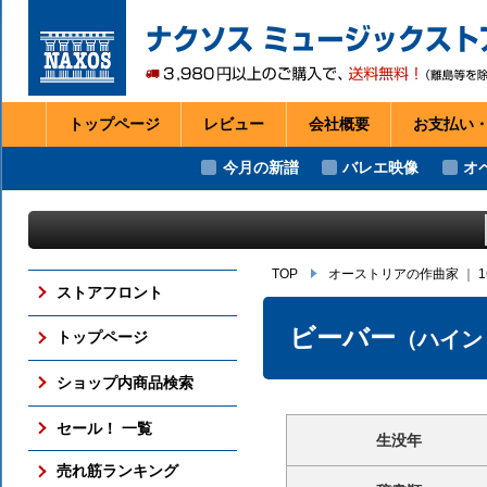
トップページ
レビュー
会社
概要
お支払い
今月の新譜
バレエ映像
オ
TOP
オーストリアの作曲家
｜
ストアフロント
ビーバー
（ハイン
トップページ
ショップ内商品検索
セール！ 一覧
生没年
売れ筋ランキング