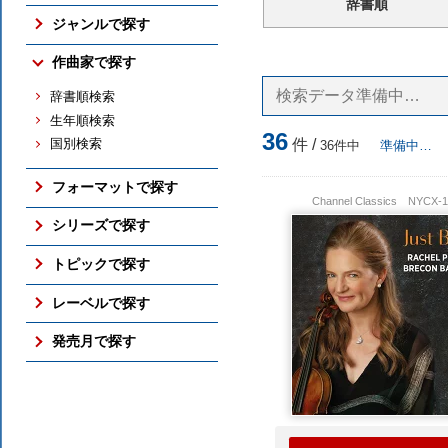
辞書順
売れ筋の新譜
ジャンルで探す
売れ筋のCD
交響曲
作曲家で探す
売れ筋の映像メディア
管弦楽曲
売れ筋の交響曲
辞書順検索
協奏曲
売れ筋のバレエ（映像）
生年順検索
室内楽曲
36
売れ筋のピアノ
件 /
国別検索
36件中
準備中…
ピアノ曲
売れ筋の古楽
古楽
総合（上位300件）
フォーマットで探す
バレエ（映像）
Channel Classics
NYCX-1
予約ランキング
ボックス・セット
オペラ
シリーズで探す
すべての売れ筋ランキング
SACD
吹奏楽
アメリカン・クラシックス
トピックで探す
DVD / Blu-ray
すべてのジャンル
ナクソス・ヒストリカル
さまざまな全集
レーベルで探す
フォーマットのTOP
期待の新進演奏家
国内仕様輸入盤
NAXOS
発売月で探す
シリーズのTOP
国内レーベル盤
ORFEO
ここ3ヶ月分
トピックのTOP
BR KLASSIK
2026年10月
ALPHA
2026年9月
ARCANA
2026年8月