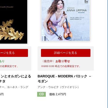
ページを見る
詳細ページを見る
あり
〈発売中〉
お取り寄せ
の在庫状況です。
※
0/00 0:00
時点での在庫状況です。
オリンとオルガンによる
BAROQUE - MODERN バロック －
ナタ
モダン
ナー、ヨハネス・ラング
アンナ・ウルピナ（ヴァイオリン）
CD
5円
価格 2,475円