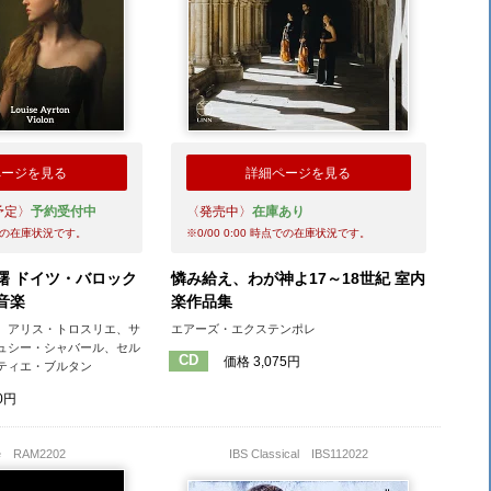
ページを見る
詳細ページを見る
予定〉
予約受付中
〈発売中〉
在庫あり
の在庫状況です。
※
0/00 0:00
時点での在庫状況です。
曙 ドイツ・バロック
憐み給え、わが神よ17～18世紀 室内
音楽
楽作品集
、アリス・トロスリエ、サ
エアーズ・エクステンポレ
ュシー・シャバール、セル
CD
価格 3,075円
ティエ・ブルタン
0円
ee
RAM2202
IBS Classical
IBS112022