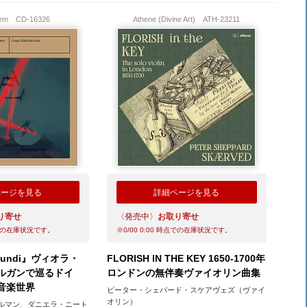
Diem
CD-16326
Athene (Divine Art)
ATH-23211
ページを見る
詳細ページを見る
り寄せ
〈発売中〉
お取り寄せ
の在庫状況です。
※
0/00 0:00
時点での在庫状況です。
 Mundi』ヴィオラ・
FLORISH IN THE KEY 1650-1700年
ルガンで巡るドイ
ロンドンの無伴奏ヴァイオリン曲集
音楽世界
ピーター・シェパード・スケアヴェズ（ヴァイ
オリン）
ルマン、ダニエラ・ニート