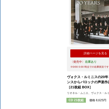
詳細ページを見る
〈発売中〉
在庫あり
※
0/00 0:00
時点での在庫状況です
ヴォクス・ルミニスの20年
ンスからバロックの声楽作
［21枚組 BOX］
リオネル・ムニエ、ヴォクス・ルミ
CD 21枚組
価格 8,625円