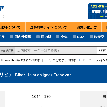
・送料
について
送料無料ライン
について
お買い物
かご
ペラ
国内仕様盤
国内盤
全集
BOX
吹奏楽
検索
商品検索
1601年～1650年生まれの作曲家
｜
「ヒ」ではじまる作曲家
ビーバー
（ハイン
リヒ）
Biber, Heinrich Ignaz Franz von
1644
-
1704
国