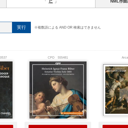
「
ヒ
」
NML
作曲
※複数語による AND OR 検索はできません
0537
CPO
555481
Ar