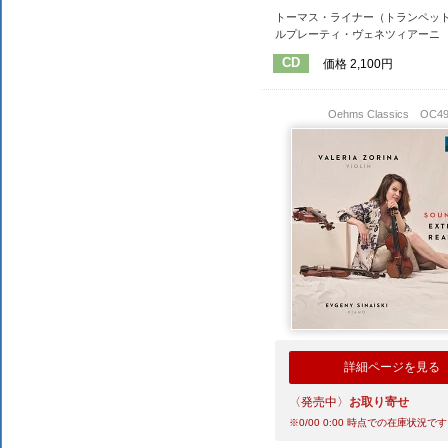
トーマス・ライナー（トランペッ
ルプレーティ・ヴェネツィアーニ
CD
価格 2,100円
Oehms Classics
OC4
詳細ページを見る
〈発売中〉
お取り寄せ
※
0/00 0:00
時点での在庫状況です