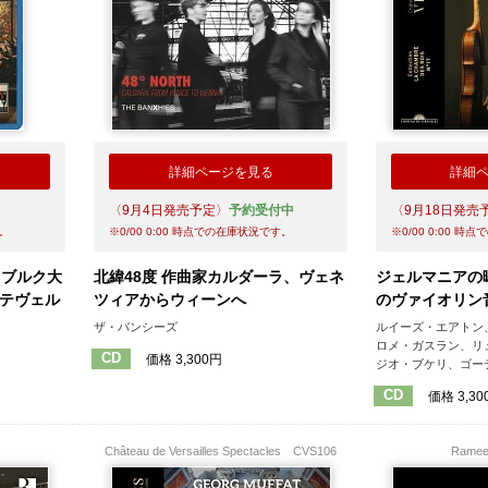
詳細ページを見る
詳細
〈9月4日発売予定〉
予約受付中
〈9月18日発売
。
※
0/00 0:00
時点での在庫状況です。
※
0/00 0:00
時点で
ツブルク大
北緯48度 作曲家カルダーラ、ヴェネ
ジェルマニアの
ンテヴェル
ツィアからウィーンへ
のヴァイオリン
ザ・バンシーズ
ルイーズ・エアトン
ロメ・ガスラン、リ
CD
価格 3,300円
ジオ・ブケリ、ゴー
CD
価格 3,30
Château de Versailles Spectacles
CVS106
Ram