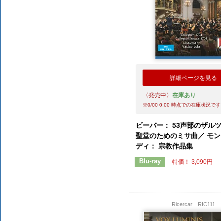
詳細ページを見る
〈発売中〉
在庫あり
※
0/00 0:00
時点での在庫状況です
ビーバー： 53声部のザル
聖堂のためのミサ曲／ モ
ディ： 宗教作品集
Blu-ray
特価！ 3,090円
Ricercar
RIC111