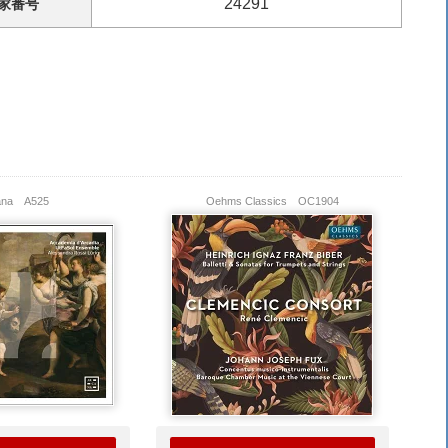
24291
家
番号
cana
A525
Oehms Classics
OC1904