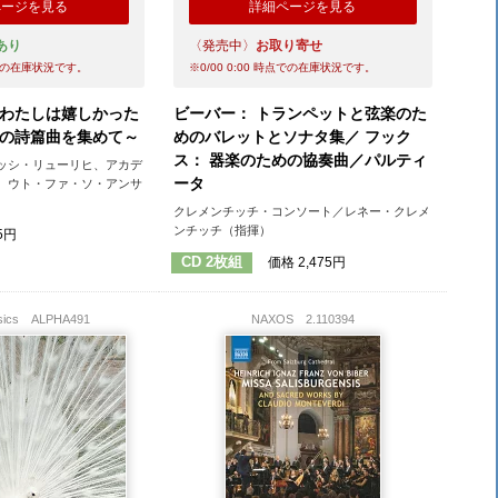
ページを見る
詳細ページを見る
あり
〈発売中〉
お取り寄せ
の在庫状況です。
※
0/00 0:00
時点での在庫状況です。
「わたしは嬉しかった
ビーバー： トランペットと弦楽のた
課の詩篇曲を集めて～
めのバレットとソナタ集／ フック
ス： 器楽のための協奏曲／パルティ
ッシ・リューリヒ、アカデ
ータ
、ウト・ファ・ソ・アンサ
クレメンチッチ・コンソート／レネー・クレメ
ンチッチ（指揮）
5円
CD 2枚組
価格 2,475円
ssics
ALPHA491
NAXOS
2.110394