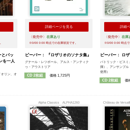
詳細ページを見る
詳細
〈発売中〉
在庫あり
〈発売中〉
在庫
。
※
0/00 0:00
時点での在庫状況です。
※
0/00 0:00
時点で
ーとバッ
ビーバー： 『ロザリオのソナタ集』
ビーバー： ロ
ンを一人
グナール・レツボール、アルス・アンティク
パトリック・ビスミ
ヮ・アウストリア
揮）、アンサンブル
使用）
イオリン、オ
CD 2枚組
価格 1,725円
CD 2枚組
価格
Alpha Classics
ALPHA1260
Château de Versai