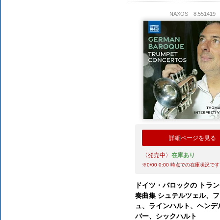
NAXOS
8.551419
詳細ページを見る
〈発売中〉
在庫あり
※
0/00 0:00
時点での在庫状況です
ドイツ・バロックの トラ
奏曲集 シュテルツェル、
ュ、ラインハルト、ヘンデ
バー、シックハルト