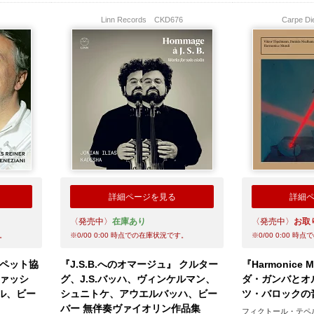
Linn Records
CKD676
Carpe 
詳細ページを見る
詳細
〈発売中〉
在庫あり
〈発売中〉
お取
。
※
0/00 0:00
時点での在庫状況です。
※
0/00 0:00
時点で
ンペット協
『J.S.B.へのオマージュ』 クルター
『Harmonice
ファッシ
グ、J.S.バッハ、ヴィンケルマン、
ダ・ガンバとオ
ル、ビー
シュニトケ、アウエルバッハ、ビー
ツ・バロックの
バー 無伴奏ヴァイオリン作品集
フィクトール・テペ