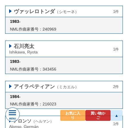
ヴァッレロトンダ
（シモーネ）
1件
1983
-
NML作曲家番号：240969
石川亮太
1件
Ishikawa, Ryota
1983
-
NML作曲家番号：343456
アイラペティアン
（ミカエル）
2件
1984
-
NML作曲家番号：216023
お気に入
買い物か
▲
り
ご
MENU
アロンソ
（ヘルマン）
1件
Alonso, Germán