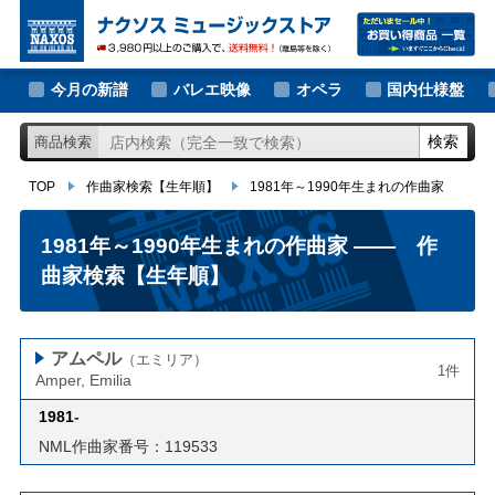
大作曲家の新譜
TOP
作曲家検索【生年順】
1981年～1990年生まれの作曲家
著名作曲家の新譜
今月の新譜
バレエ映像
オペラ
国内仕様盤
マイナー作曲家の新譜
検索
商品検索
月別新譜一覧
TOP
作曲家検索【生年順】
1981年～1990年生まれの作曲家
1981年～1990年生まれの作曲家
―― 作
曲家検索【生年順】
アムペル
（エミリア）
1件
Amper, Emilia
1981
-
NML作曲家番号：119533