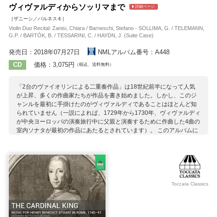
ヴィヴァルディからソッリマまで
詳細ページ
［ザニーシ／バルネスキ］
Violin Duo Recital: Zanisi, Chiara / Barneschi, Stefano - SOLLIMA, G. / TELEMANN,
G.P. / BARTÓK, B. / TESSARINI, C. / HAYDN, J. (Suite Case)
発売日：2018年07月27日
NMLアルバム番号：A448
CD
価格：3,075円
（税込、送料無料）
「2台のヴァイオリンによる二重奏作品」は18世紀前半になって人気
が上昇、多くの作曲家たちが作品を書き始めました。しかし、このジ
ャンルを最初に手掛けたのがヴィヴァルディであることはほとんど知
られていません（一説によれば、1729年から1730年、ヴィヴァルディ
が中央ヨーロッパの演奏旅行中に父親と演奏するために作曲した4曲の
室内ソナタが最初の作品にあたるとされています）。 このアルバムに
は、ヴィヴァルディからテレマン、ルクレールを経て、バルトーク、
ベリオに至るヴァイオリン二重奏曲を収録、そして現代イタリアの作
曲家ソッリマが作曲した「SUITE CASE：ケース組曲＝スーツケース
のもじり」が添えられて、この“音による旅行プロジェクト”が完結する
仕組みになっています。また、このアルバムが録音された教会はモー
ツァルトの名曲《エクスルターテ・ユビラーテ》の初演場所であるた
Toccata Classics
め、最後に置かれた「アレルヤ」にてアルバムとモーツァルトの双方
への敬意が表されています。 ザニーシとバルネスキは、イタリア最前
線の古楽器集団で活躍する奏者たち。このアルバムでも先鋭的な感覚