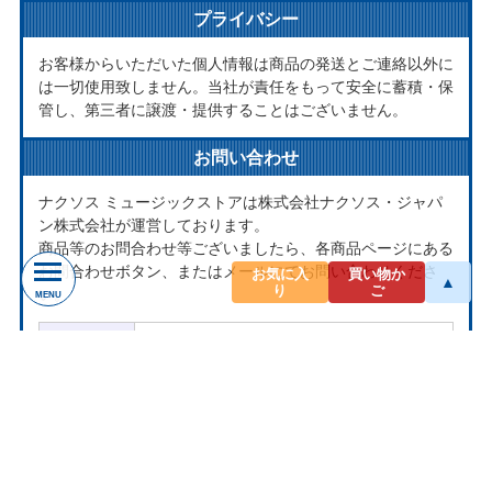
プライバシー
お客様からいただいた個人情報は商品の発送とご連絡以外に
は一切使用致しません。当社が責任をもって安全に蓄積・保
管し、第三者に譲渡・提供することはございません。
お問い合わせ
ナクソス ミュージックストアは株式会社ナクソス・ジャパ
ン株式会社が運営しております。
商品等のお問合わせ等ございましたら、各商品ページにある
お問合わせボタン、またはメールにてお問い合わせくださ
お気に入
買い物か
▲
り
ご
い。
MENU
rakuten@naxos.jp
MAIL
お問い合わせは
メールにてお願いします。
営業時間
平日10:00-18:00
※土・日・祝日はお休みをいただきます。
ショップレビュー