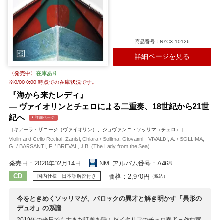
商品番号：NYCX-10126
詳細ページを見る
〈発売中〉
在庫あり
※
0/00 0:00
時点での在庫状況です。
『海から来たレディ』
― ヴァイオリンとチェロによる二重奏、18世紀から21世
紀へ
詳細ページ
［キアーラ・ザニージ（ヴァイオリン）、ジョヴァンニ・ソッリマ（チェロ）］
Violin and Cello Recital: Zanisi, Chiara / Sollima, Giovanni - VIVALDI, A. / SOLLIMA,
G. / BARSANTI, F. / BREVAL, J.B. (The Lady from the Sea)
発売日：2020年02月14日
NMLアルバム番号：A468
CD
価格：2,970円
国内仕様 日本語解説付き
（税込）
今をときめくソッリマが、バロックの異才と解き明かす「異形の
デュオ」の系譜
2019年の来日でも大きな話題を呼んだイタリアのチェロ奏者＝作曲家