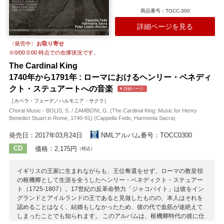
を生かし、作品に躍動感を持たせています。
商品番号：TOCC-300
収録作曲家：
ヴィヴァルディ
ソッリマ
テッサリーニ
テレマン
ハイドン
詳細ページを見る
バルトーク
プレイエル
ベリオ
ルクレール
〈発売中〉
お取り寄せ
※
0/00 0:00
時点での在庫状況です。
The Cardinal King
1740年から1791年 : ローマにおけるヘンリー・ベネディ
クト・ステュアートへの音楽
詳細ページ
［カペラ・フェーデ／ハルモニア・サクラ］
Choral Music - BOLIS, S. / ZAMBONI, G. (The Cardinal King: Music for Henry
Benedict Stuart in Rome, 1740-91) (Cappella Fede, Harmonia Sacra)
発売日：2017年03月24日
NMLアルバム番号：TOCC0300
CD
価格：2,175円
（税込）
イギリスの王家に生まれながらも、王位奪還をせず、ローマの教皇領
の枢機卿として生涯を全うしたヘンリー・ベネディクト・ステュアー
ト（1725-1807）。17世紀の反革命勢力「ジャコバイト」は彼をイン
グランドとアイルランドの王であると見做したものの、本人はそれを
認めることはなく、結婚もしなかったため、彼の代で血筋が途絶えて
しまったことでも知られます。 このアルバムは、枢機卿時代の彼に仕