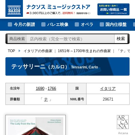
大作曲家の新譜
TOP
イタリアの作曲家
｜
1651年～1700年生まれの作曲家
｜
「テ」ではじ
著名作曲家の新譜
今月の新譜
バレエ映像
オペラ
国内仕様盤
マイナー作曲家の新譜
検索
商品検索
月別新譜一覧
TOP
イタリアの作曲家
｜
1651年～1700年生まれの作曲家
｜
「テ」では
テッサリーニ
（カルロ）
Tessarini, Carlo
1690
-
1766
イタリア
生没年
国
「
テ
」
29671
辞書順
NML
番号
Arcana