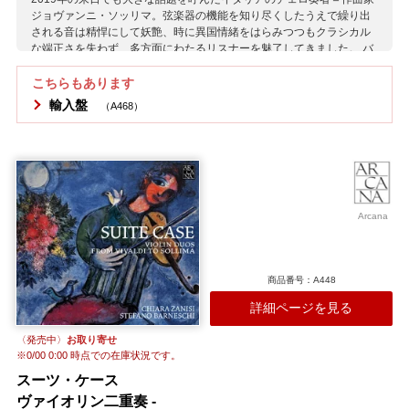
ジョヴァンニ・ソッリマ。弦楽器の機能を知り尽くしたうえで繰り出
される音は精悍にして妖艶、時に異国情緒をはらみつつもクラシカル
な端正さを失わず、多方面にわたるリスナーを魅了してきました。 バ
ロック楽器へのまなざしも熱い21世紀型のプレイヤーとしても独特の
存在感をあらわしつつあるソッリマが今回、イル・ジャルディーノ・
こちらもあります
アルモニコやラ・ディヴィナ・アルモニアなどイタリア最前線の古楽
輸入盤
（A468）
器グループであざやかな活躍をみせてきたバロック・ヴァイオリン奏
者キアーラ・ザニージとタッグを組み、ヴァイオリンとチェロでバロ
ック・古典・近現代をまたぐ痛快なアルバムを世に問います。 アルバ
ムタイトルの「海から来たレディ」とは彼らも乗船する一艘の外洋
艇、レディ・ローレンのこと。さまざまな事情を抱えた人々と船上生
活をともにする彼らのプログラムから生まれた今回のアルバムには、
チェンバロなどを伴わずチェロだけが低音部を支えるバロック後期特
Arcana
有の新技法にもとづく曲が多数含まれていながら、時に古典派のブレ
ヴァルや近代ロシアの名匠グリエール、そしてソッリマ自身の新作も
織り交ぜた厳選選曲。18世紀作品では弓を持ち替え、作品の様式に合
った古楽奏法も繰り出しながら、デュオとしてはやや珍しいこの編成
商品番号：A448
ならではの音楽美を縦横無尽に堪能させてくれます。 ピリオド奏法が
詳細ページを見る
もはや大前提として存在する21世紀ならではの室内楽の形、聴き逃せ
ない欧州音楽の最前線です。
〈発売中〉
お取り寄せ
収録作曲家：
※
0/00 0:00
時点での在庫状況です。
ヴィヴァルディ
グリエール
コスタンツィ
ソッリマ
スーツ・ケース
テッサリーニ
バルサンティ
プラッティ
ブレヴァル
ヴァイオリン二重奏 -