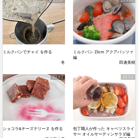
23.3.20
23.3.17
ミルクパンでチャイ を作る
ミルクパン 15cm アクアパッツァ
編
冬
田邊美樹
23.3.2
23.3.1
ショコラ&チーズテリーヌ を作る
包丁職人が作った キャベツスライ
サー オイルサーディンサラダ編