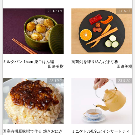
23.10.18
23.10.5
ミルクパン 15cm 栗ごはん編
抗菌剤を練り込んだまな板
田邊美樹
田邊美樹
23.10.2
23.9.20
国産有機豆味噌で作る 焼きおにぎ
ミニケトル0.9Lとインサートティ