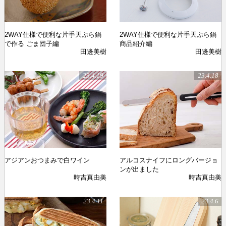
2WAY仕様で便利な片手天ぷら鍋
2WAY仕様で便利な片手天ぷら鍋
で作る ごま団子編
商品紹介編
田邊美樹
田邊美樹
23.4.19
23.4.18
アジアンおつまみで白ワイン
アルコスナイフにロングバージョ
ンが出ました
時吉真由美
時吉真由美
23.4.11
23.4.6