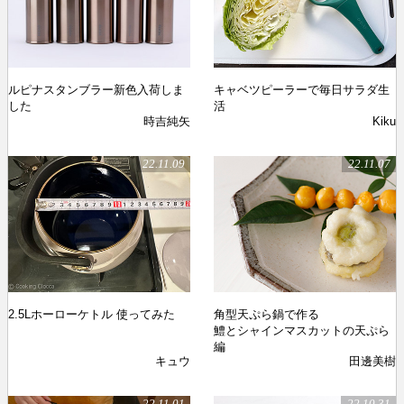
ルピナスタンブラー新色入荷しま
キャベツピーラーで毎日サラダ生
した
活
時吉純矢
Kiku
22.11.09
22.11.07
2.5Lホーローケトル 使ってみた
角型天ぷら鍋で作る
鱧とシャインマスカットの天ぷら
編
キュウ
田邊美樹