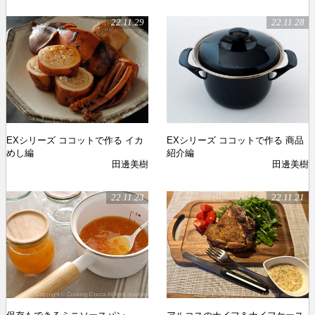
22.11.29
22.11.28
EXシリーズ ココットで作る 商品
EXシリーズ ココットで作る イカ
紹介編
めし編
田邊美樹
田邊美樹
22.11.23
22.11.21