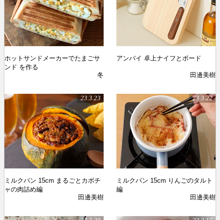
ホットサンドメーカーでたまごサ
アンバイ 卓上ナイフとボード
ンド を作る
冬
田邊美樹
23.3.23
23.3.22
ミルクパン 15cm まるごとカボチ
ミルクパン 15cm りんごのタルト
ャの肉詰め編
編
田邊美樹
田邊美樹