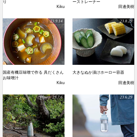
り
ーストレーナー
Kiku
田邊美樹
23.9.14
23.8.29
国産有機豆味噌で作る 具だくさん
大きなぬか漬けホーロー容器
お味噌汁
Kiku
田邊美樹
23.7.6
23.6.29