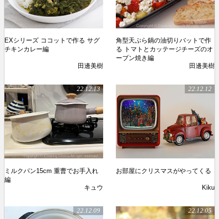
EXシリーズ ココットで作る サグ
角型天ぷら鍋の油切りバットで作
チキンカレー編
る トマトとカッテージチーズのオ
ーブン焼き編
田邊美樹
田邊美樹
22.12.13
22.12.12
ミルクパン15cm 重曹でお手入れ
お部屋にクリスマスがやってくる
編
キュウ
Kiku
22.12.09
22.12.05