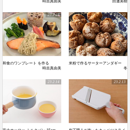
時吉真由美
田邊美樹
23.2.24
23.2.20
和食のワンプレート を作る
米粉で作るサーターアンダギー
時吉真由美
冬
23.2.14
23.2.13