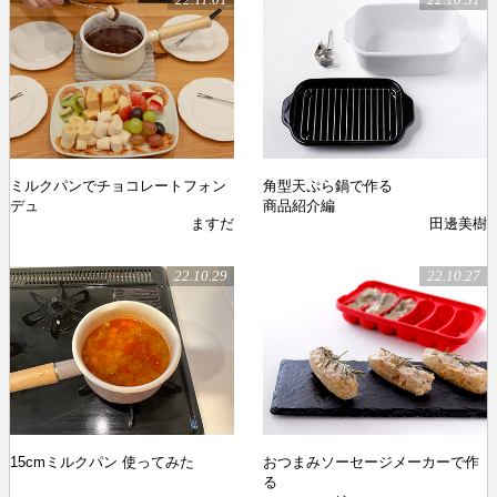
22.11.01
22.10.31
ミルクパンでチョコレートフォン
角型天ぷら鍋で作る
デュ
商品紹介編
ますだ
田邊美樹
22.10.29
22.10.27
15cmミルクパン 使ってみた
おつまみソーセージメーカーで作
る