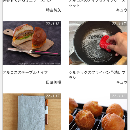
保存もできるミニソースパン
アルコスのナイフ＆ナイフケース
セット
時吉純矢
キュウ
22.11.18
22.11.17
アルコスのテーブルナイフ
シルテックのフライパン予洗いブ
ラシ
田邊美樹
キュウ
22.11.17
22.11.16