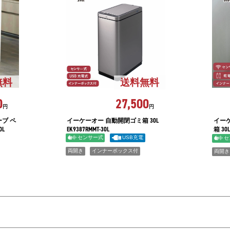
無料
送料無料
0
27,500
円
円
ブ ペ
イーケーオー 自動開閉ゴミ箱 30L
イー
0L
EK9387RMMT-30L
箱 30L
センサー式
USB充電
セ
両開き
インナーボックス付
両開き