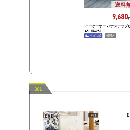
送料
9,680
イーケーオー ハナステップ
45L EK6266
ペダル式
横開き
30L