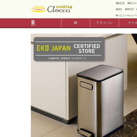
新生活
富士ホ
貝印
KINTO
レビューキャンペ
鍋
フライパン
ケト
卓上鍋・土鍋