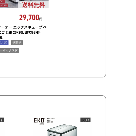
送料無料
29,700
円
ケーオー エックスキューブ ペ
ミ箱 20+20L EK9368MT-
0L
ダル式
横開き
ーボックス付