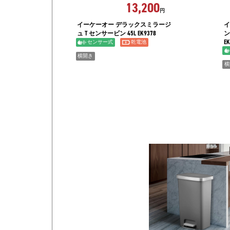
13,200
円
イーケーオー デラックスミラージ
イ
ュ T センサービン 45L EK9378
ン
EK
センサー式
乾電池
横開き
横