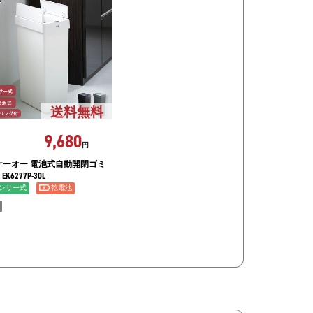
送料無料
9,680
円
ケーオー 電池式自動開閉ゴミ
 EK6277P-30L
ンサー式
乾電池