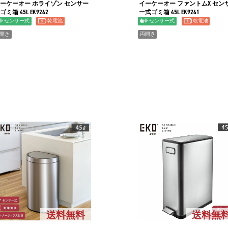
ーケーオー ホライゾン センサー
イーケーオー ファントムX セン
ゴミ箱 45L EK9262
ー式ゴミ箱 45L EK9261
センサー式
乾電池
センサー式
乾電池
開き
両開き
送料無料
送料無