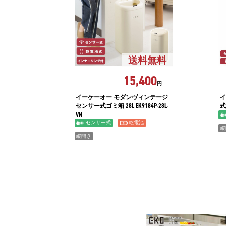
送料無料
15,400
円
イーケーオー モダンヴィンテージ
イ
センサー式ゴミ箱 28L EK9184P-28L-
式
VN
センサー式
乾電池
縦
縦開き