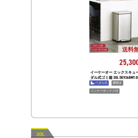
送料
25,30
イーケーオー エックスキュー
ダル式ゴミ箱 30L EK9368MT-3
ペダル式
横開き
インナーボックス付
20L