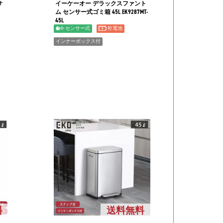
サ
イーケーオー デラックスファント
ム センサー式ゴミ箱 45L EK9287MT-
45L
センサー式
乾電池
インナーボックス付
料
送料無料