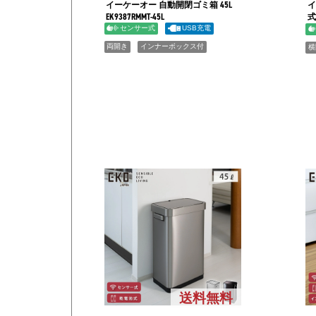
イーケーオー 自動開閉ゴミ箱 45L
イ
EK9387RMMT-45L
式
センサー式
USB充電
両開き
インナーボックス付
横
送料無料