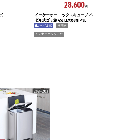
28,600
円
ル式
イーケーオー エックスキューブ ペ
ダル式ゴミ箱 45L EK9368MT-45L
ペダル式
横開き
インナーボックス付