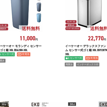
送料無料
送料無
11,000
22,770
円
円
ーケーオー モランディ センサー
イーケーオー デラックスファン
ゴミ箱 30L EK6288-30L
ム センサー式ゴミ箱 30L EK9287M
30L
センサー式
乾電池
センサー式
乾電池
開き
両開き
インナーボックス付