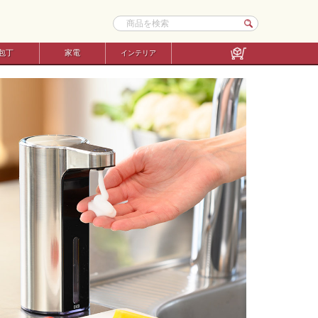
包丁
家電
インテリア
吊り下げ収納
保存容器
コンロ・シンクまわり
タオル・布巾ハンガー
調味料入れ
その他キッチン雑貨
ペーパーホルダー
マグネット収納
ピッチャー・ポット
インテリア雑貨