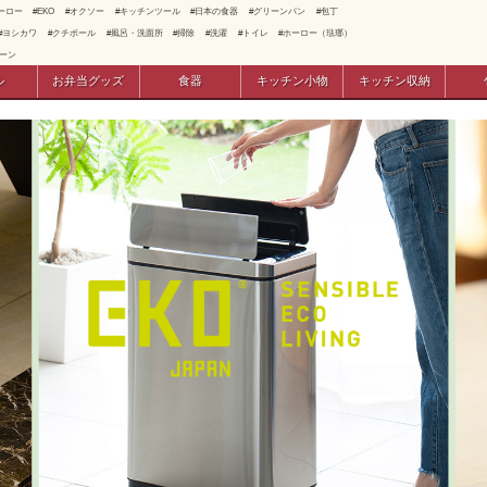
ーロー
EKO
オクソー
キッチンツール
日本の食器
グリーンパン
包丁
ヨシカワ
クチポール
風呂・洗面所
掃除
洗濯
トイレ
ホーロー（琺瑯）
ーン
ル
お弁当グッズ
食器
キッチン小物
キッチン収納
ケーキ・お菓子型
ツール収納
調理ツール