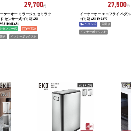
29,700
27,500
円
円
ーケーオー ミラージュ セミラウ
イーケーオー エコフライ ペダ
ド センサー式ゴミ箱 45L
ゴミ箱 45L EK9377
9331MMT-45L
ペダル式
両開き
センサー式
乾電池
インナーボックス付
開き
インナーボックス付