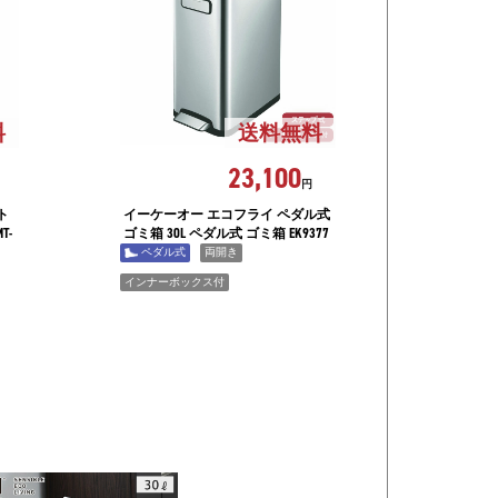
料
送料無料
23,100
円
ト
イーケーオー エコフライ ペダル式
T-
ゴミ箱 30L ペダル式 ゴミ箱 EK9377
ペダル式
両開き
インナーボックス付