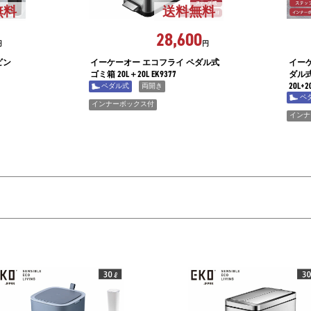
無料
送料無料
28,600
円
円
ビン
イーケーオー エコフライ ペダル式
イー
ゴミ箱 20L＋20L EK9377
ダル式ゴ
20L+2
ペダル式
両開き
ペ
インナーボックス付
インナ