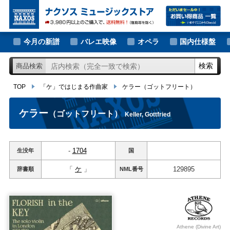
大作曲家の新譜
TOP
「ケ」ではじまる作曲家
ケラー
（ゴットフリート）
著名作曲家の新譜
今月の新譜
バレエ映像
オペラ
国内仕様盤
マイナー作曲家の新譜
検索
商品検索
月別新譜一覧
TOP
「ケ」ではじまる作曲家
ケラー
（ゴットフリート）
ケラー
（ゴットフリート）
Keller, Gottfried
-
1704
生没年
国
「
ケ
」
129895
辞書順
NML
番号
Athene (Divine Art)