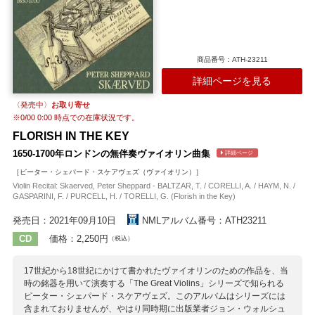
商品番号：ATH-23211
詳細ページを見る
〈発売中〉
お取り寄せ
※
0/00 0:00
時点での在庫状況です。
FLORISH IN THE KEY
1650-1700年ロンドンの無伴奏ヴァイオリン曲集
詳細ページ
［ピーター・シェパード・スケアヴェズ（ヴァイオリン）］
Violin Recital: Skaerved, Peter Sheppard - BALTZAR, T. / CORELLI, A. / HAYM, N. /
GASPARINI, F. / PURCELL, H. / TORELLI, G. (Florish in the Key)
発売日：2021年09月10日
NMLアルバム番号：ATH23211
CD
価格：2,250円
（税込）
17世紀から18世紀にかけて書かれたヴァイオリンのための作品を、当
時の銘器を用いて演奏する「The Great Violins」シリーズで知られる
ピーター・シェパード・スケアヴェズ。このアルバムはシリーズには
含まれておりませんが、やはり同時期に出版業者ジョン・ウォルシュ