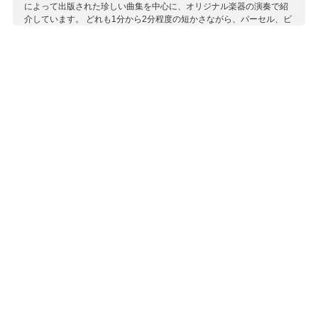
によって出版された珍しい曲集を中心に、オリジナル楽器の演奏で紹
介しています。 どれも1分から2分程度の短かさながら、パーセル、ビ
ーバー、ペープシュ、コレッリ、トレッリなどの高名な作曲家から、
恐らく王室に仕えていたと思われる無名の作曲家まで多彩な魅力を持
つ曲が集められており、歴史的にも重要な1枚となっています。使用楽
器はイングランド王チャールズ2世の宮廷楽団で用いられていた楽器で
す。 同時に収録されているのはリューベック出身、イングランドのチ
ャールズ2世の有名な楽団「24のヴァイオリン」の団長として活躍し
たトーマス・バルツァーの作品。彼のドイツ仕込みの演奏技術はイン
グランドの作曲家たちに強い影響を与えたとされています。こちらは
1629年製のアマティで演奏されています。
収録作曲家：
アルビノーニ
ヴィターリ
エクレス
ガスパリーニ
キング
ケラー
ゴートン
コーベット
コシミ
コレッリ
サイモンズ
スミス
ツィアーニ
ディーン
トレッリ
パーセル
ハイム
バッサーニ
バニスター
バルツァー
ビーバー
ヒルズ
フィンガー
ペープシュ
ボノンチーニ
マッテイス
ロナーティ