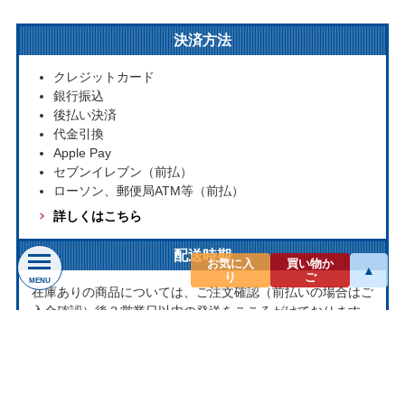
決済方法
クレジットカード
銀行振込
後払い決済
代金引換
Apple Pay
セブンイレブン（前払）
ローソン、郵便局ATM等（前払）
詳しくはこちら
配送時期
お気に入
買い物か
▲
り
ご
MENU
在庫ありの商品については、ご注文確認（前払いの場合はご
入金確認）後３営業日以内の発送をこころがけております。
万が一ご出荷が遅れる場合はメールでご連絡致します。
お取り寄せ商品については、海外からお取り寄せのため発送
まで1～2か月かかる場合もございます。