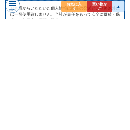
お気に入
買い物か
▲
お客様からいただいた個人情報は商品の発送とご連絡以外に
り
ご
MENU
は一切使用致しません。当社が責任をもって安全に蓄積・保
管し、第三者に譲渡・提供することはございません。
お問い合わせ
ナクソス ミュージックストアは株式会社ナクソス・ジャパ
ン株式会社が運営しております。
商品等のお問合わせ等ございましたら、各商品ページにある
お問合わせボタン、またはメールにてお問い合わせくださ
い。
rakuten@naxos.jp
MAIL
お問い合わせは
メールにてお願いします。
営業時間
平日10:00-18:00
※土・日・祝日はお休みをいただきます。
ショップレビュー