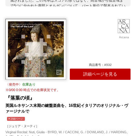
成されました。この写本はスコアの形ではなく、高音域から低音域ま
で5つに分かれた声部とオルガンについて、パート単位で製本されてい
ることから「パートブック」と呼ばれる形を採っています。 収録され
ているのはルネサンス期のモテットが中心で短めの作品が多く、イギ
リスの作品のみならずイタリア伝来の楽曲も含まれています。この写
本でしか伝わっていない曲も少なからずあり、特に1635年のピーター
ハウス合唱団創設時にオルガニストに任命されたトーマス・ウィルソ
Arcana
ンの作品群は、彼の作曲家としての成長を辿ることができるため研究
対象としても貴重なものとなっています。 このCDでは、その伝統を
今に伝えるピーターハウスの音楽監督と合唱団を起用。SATB＝7/5/5/5
名からなる合唱団は特有の温かみのあるサウンドでこれらの作品を聴
かせてくれます。
商品番号：A532
収録作曲家：
詳細ページを見る
アムナー
ウィルソン
ギボンズ
旧約聖書
クローチェ
ストーン
スミス
タリス
チャイルド
トムキンズ
バード
〈発売中〉
在庫あり
バッテン
ファラント
※
0/00 0:00
時点での在庫状況です。
『落葉の頃』
英国ルネサンス末期の鍵盤楽曲を、16世紀イタリアのオリジナル・ヴ
ァージナルで
詳細ページ
［ジュリア・ヌーティ］
Virginal Recital: Nuti, Giulia - BYRD, W. / CACCINI, G. / DOWLAND, J. / HARDING,