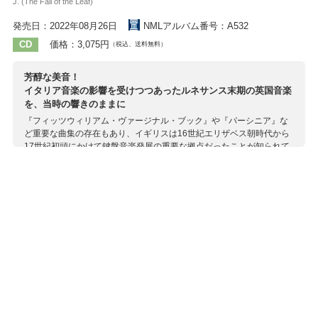
J. (The Fall of the Leaf)
発売日：2022年08月26日
NMLアルバム番号：A532
CD
価格：3,075円
（税込、送料無料）
芳醇な美音！
イタリア音楽の影響を受けつつあったルネサンス末期の英国音楽
を、当時の響きのままに
『フィッツウィリアム・ヴァージナル・ブック』や『パーシニア』な
ど重要な曲集の存在もあり、イギリスは16世紀エリザベス朝時代から
17世紀初頭にかけて鍵盤音楽発展の重要な拠点だったことが知られて
います。 同時代のイタリアやドイツ語圏の一部とは違い、バロックの
作法にあまり影響を受けないまま、ルネサンス様式が17世紀もかなり
遅くまで保たれていたのがこの時期の英国音楽の特徴ですが、やがて
音楽史研究が進むにつれ、ダウランドの交流やフェラボスコ1世の渡英
など、この時期の英国音楽にもさまざまなかたちでイタリア音楽から
の影響が見て取れることも分かってきました。 このアルバムでは
Arcanaですでに何作かのアルバムをリリースしているイタリア古楽新
世代の名手ジュリア・ヌーティが、フィレンツェのルチェッライ宮の
天井裏から見つかった16世紀末イタリア製のヴァージナル（卓上に置
く小さなチェンバロの一種で、イタリアではスピネットともアルピコ
ルドとも呼ばれていました）という貴重なオリジナル楽器で演奏。当
時エリザベス1世もイタリア製の鍵盤楽器を所有していたことが判って
おり、英国人たちが南国の銘器で心ゆくまで愉しんだであろう響きを