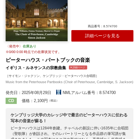
商品番号：8.574700
詳細ページを見る
〈発売中〉
在庫あり
※
0/00 0:00
時点での在庫状況です。
ピーターハウス・パートブックの音楽
イギリス・ルネサンスの宗教曲集
詳細ページ
［サイモン・ジャクソン、ケンブリッジ・ピーターハウス合唱団］
Music from the Peterhouse Partbooks (Choir of Peterhouse, Cambridge, S. Jackson)
発売日：2025年08月29日
NMLアルバム番号：8.574700
CD
価格：2,100円
（税込）
ケンブリッジ大学のカレッジ中で最古のピーターハウスに伝わる
写本の音楽が蘇る！
ピーターハウスは1284年創建。チャペルの新設に伴い1635年に合唱団
（聖歌隊）が創設され、そのレパートリーとなる作品群の筆写譜が集