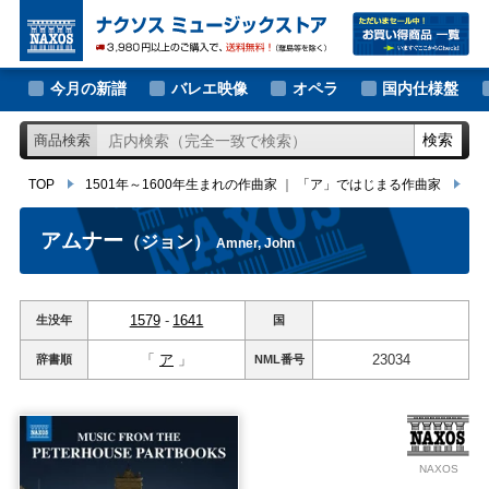
大作曲家の新譜
TOP
1501年～1600年生まれの作曲家
｜
「ア」ではじまる作曲家
アム
著名作曲家の新譜
今月の新譜
バレエ映像
オペラ
国内仕様盤
マイナー作曲家の新譜
検索
商品検索
月別新譜一覧
TOP
1501年～1600年生まれの作曲家
｜
「ア」ではじまる作曲家
ア
アムナー
（ジョン）
Amner, John
1579
-
1641
生没年
国
「
ア
」
23034
辞書順
NML
番号
NAXOS