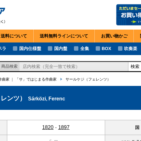
・送料
について
送料無料ライン
について
お買い物
かご
ペラ
国内仕様盤
国内盤
全集
BOX
吹奏楽
検索
商品検索
の作曲家
｜
「サ」ではじまる作曲家
サールケジ
（フェレンツ）
ェレンツ）
Sárközi, Ferenc
1820
-
1897
国