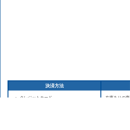
決済方法
クレジットカード
在庫ありの商
銀行振込
払いの場合は
後払い決済
発送をこころ
代金引換
が遅れる場合
Apple Pay
お取り寄せ商
セブンイレブン（前払）
寄せのため発