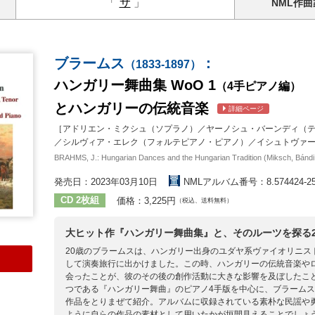
「
サ
」
NML
作曲
ブラームス
：
（1833-1897）
ハンガリー舞曲集 WoO 1
（4手ピアノ編）
とハンガリーの伝統音楽
詳細ページ
［アドリエン・ミクシュ（ソプラノ）／ヤーノシュ・バーンディ（
／シルヴィア・エレク（フォルテピアノ・ピアノ）／イシュトヴァ
BRAHMS, J.: Hungarian Dances and the Hungarian Tradition (Miksch, Bándi,
発売日：2023年03月10日
NMLアルバム番号：8.574424-2
CD 2枚組
価格：3,225円
（税込、送料無料）
大ヒット作『ハンガリー舞曲集』と、そのルーツを探る
20歳のブラームスは、ハンガリー出身のユダヤ系ヴァイオリニ
して演奏旅行に出かけました。この時、ハンガリーの伝統音楽や
会ったことが、彼のその後の創作活動に大きな影響を及ぼしたこ
つである『ハンガリー舞曲』のピアノ4手版を中心に、ブラーム
作品をとりまぜて紹介。アルバムに収録されている素朴な民謡や
ように自らの作品の素材として用いたかが垣間見えることでしょ