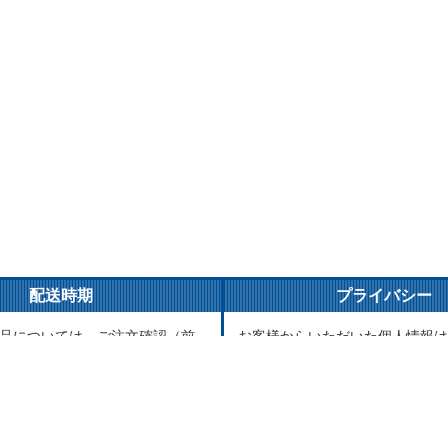
配送時期
プライバシー
品については、ご注文確認（前
お客様からいただいた個人情報は
ご入金確認）後３営業日以内の
とご連絡以外には一切使用致しま
がけております。万が一ご出荷
が責任をもって安全に蓄積・保管
はメールでご連絡致します。
に譲渡・提供することはございま
品については、海外からお取り
送まで1～2か月かかる場合もご