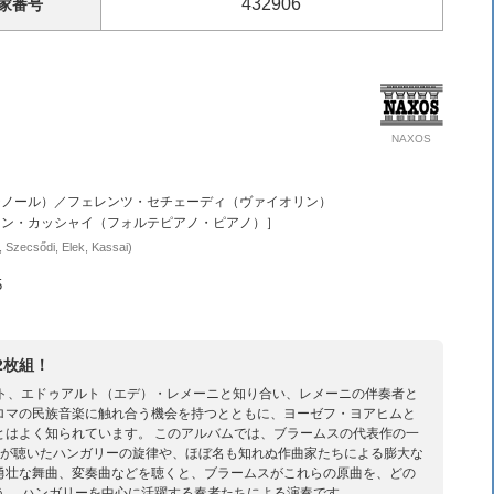
432906
家
番号
NAXOS
テノール）／フェレンツ・セチェーディ（ヴァイオリン）
ーン・カッシャイ（フォルテピアノ・ピアノ）］
 Szecsődi, Elek, Kassai)
5
2枚組！
スト、エドゥアルト（エデ）・レメーニと知り合い、レメーニの伴奏者と
ロマの民族音楽に触れ合う機会を持つとともに、ヨーゼフ・ヨアヒムと
とはよく知られています。 このアルバムでは、ブラームスの代表作の一
スが聴いたハンガリーの旋律や、ほぼ名も知れぬ作曲家たちによる膨大な
勇壮な舞曲、変奏曲などを聴くと、ブラームスがこれらの原曲を、どの
う。 ハンガリーを中心に活躍する奏者たちによる演奏です。