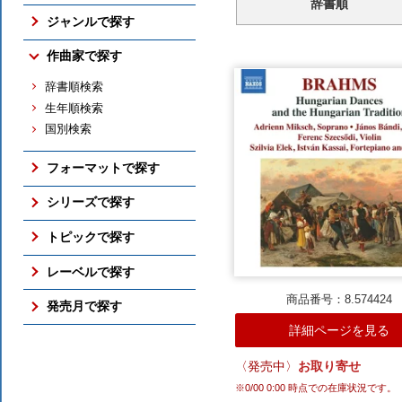
辞書順
売れ筋の新譜
ジャンルで探す
売れ筋のCD
交響曲
作曲家で探す
売れ筋の映像メディア
管弦楽曲
売れ筋の交響曲
辞書順検索
協奏曲
売れ筋のバレエ（映像）
生年順検索
室内楽曲
売れ筋のピアノ
国別検索
ピアノ曲
売れ筋の古楽
古楽
総合（上位300件）
フォーマットで探す
バレエ（映像）
予約ランキング
ボックス・セット
オペラ
シリーズで探す
すべての売れ筋ランキング
SACD
吹奏楽
アメリカン・クラシックス
トピックで探す
DVD / Blu-ray
すべてのジャンル
ナクソス・ヒストリカル
さまざまな全集
レーベルで探す
フォーマットのTOP
期待の新進演奏家
国内仕様輸入盤
商品番号：8.574424
NAXOS
発売月で探す
シリーズのTOP
国内レーベル盤
ORFEO
詳細ページを見る
ここ3ヶ月分
トピックのTOP
BR KLASSIK
2026年10月
〈発売中〉
お取り寄せ
ALPHA
2026年9月
ARCANA
※
0/00 0:00
時点での在庫状況です。
2026年8月