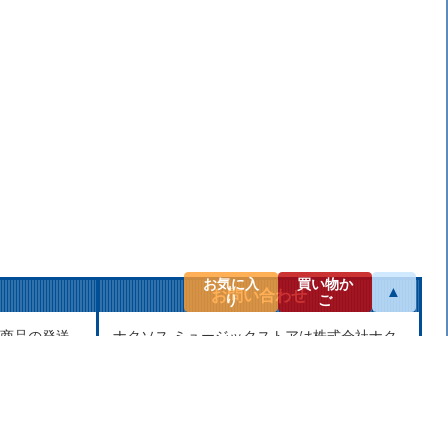
お気に入
買い物か
▲
お問い合わせ
り
ご
商品の発送
ナクソス ミュージックストアは株式会社ナク
せん。当社
ソス・ジャパン株式会社が運営しておりま
し、第三者
す。
せん。
商品等のお問合わせ等ございましたら、各商
品ページにあるお問合わせボタン、またはメ
ールにてお問い合わせください。