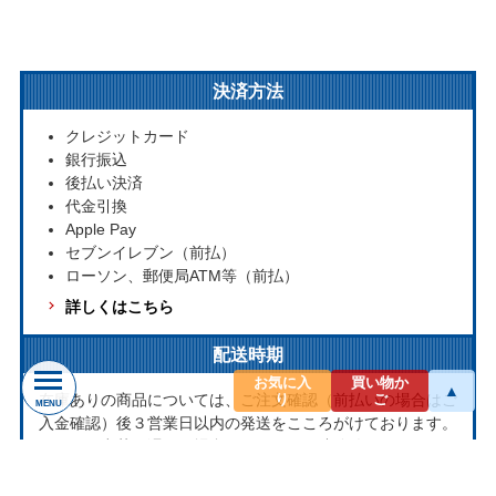
決済方法
クレジットカード
銀行振込
後払い決済
代金引換
Apple Pay
セブンイレブン（前払）
ローソン、郵便局ATM等（前払）
詳しくはこちら
配送時期
お気に入
買い物か
▲
在庫ありの商品については、ご注文確認（前払いの場合はご
り
ご
MENU
入金確認）後３営業日以内の発送をこころがけております。
万が一ご出荷が遅れる場合はメールでご連絡致します。
お取り寄せ商品については、海外からお取り寄せのため発送
まで1～2か月かかる場合もございます。