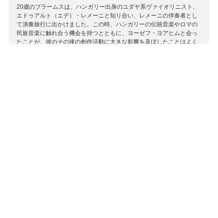
20歳のブラームスは、ハンガリー出身のユダヤ系ヴァイオリニスト、
エドゥアルト（エデ）・レメーニと知り合い、レメーニの伴奏者とし
て演奏旅行に出かけました。この時、ハンガリーの伝統音楽やロマの
民族音楽に触れ合う機会を持つとともに、ヨーゼフ・ヨアヒムと会っ
たことが、彼のその後の創作活動に大きな影響を及ぼしたことはよく
知られています。 このアルバムでは、ブラームスの代表作の一つであ
る『ハンガリー舞曲』のピアノ4手版を中心に、ブラームスが聴いたハ
ンガリーの旋律や、ほぼ名も知れぬ作曲家たちによる膨大な作品をと
りまぜて紹介。アルバムに収録されている素朴な民謡や勇壮な舞曲、
変奏曲などを聴くと、ブラームスがこれらの原曲を、どのように自ら
の作品の素材として用いたかが垣間見えることでしょう。 ハンガリー
を中心に活躍する奏者たちによる演奏です。
収録作曲家：
ヴィント
エグレッシ
ケチケメーティ
ケーラー
コンコリ＝テゲ
サールケジ
サスティツ
ジマイ
シモンフィ
セルダヘイ
センティルマイ
チラグ
伝承曲
トラヴニク
パティカールス
パティカールス
ブラームス
フランク
ボルソー
メールティ
レメーニ