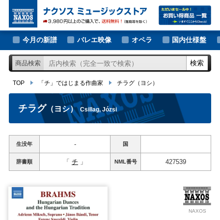
大作曲家の新譜
TOP
「チ」ではじまる作曲家
チラグ
（ヨシ）
著名作曲家の新譜
今月の新譜
バレエ映像
オペラ
国内仕様盤
マイナー作曲家の新譜
検索
商品検索
月別新譜一覧
TOP
「チ」ではじまる作曲家
チラグ
（ヨシ）
チラグ
（ヨシ）
Csillag, Józsi
-
生没年
国
「
チ
」
427539
辞書順
NML
番号
NAXOS