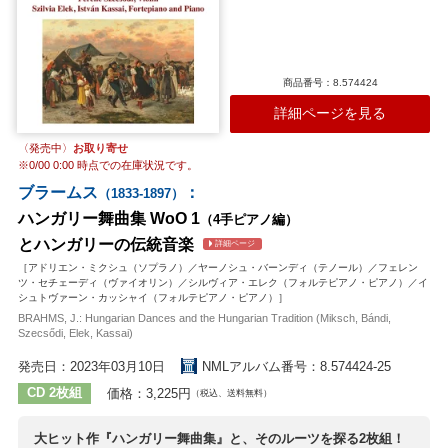
商品番号：8.574424
詳細ページを見る
〈発売中〉
お取り寄せ
※
0/00 0:00
時点での在庫状況です。
ブラームス
：
（1833-1897）
ハンガリー舞曲集 WoO 1
（4手ピアノ編）
とハンガリーの伝統音楽
詳細ページ
［アドリエン・ミクシュ（ソプラノ）／ヤーノシュ・バーンディ（テノール）／フェレン
ツ・セチェーディ（ヴァイオリン）／シルヴィア・エレク（フォルテピアノ・ピアノ）／イ
シュトヴァーン・カッシャイ（フォルテピアノ・ピアノ）］
BRAHMS, J.: Hungarian Dances and the Hungarian Tradition (Miksch, Bándi,
Szecsődi, Elek, Kassai)
発売日：2023年03月10日
NMLアルバム番号：8.574424-25
CD 2枚組
価格：3,225円
（税込、送料無料）
大ヒット作『ハンガリー舞曲集』と、そのルーツを探る2枚組！