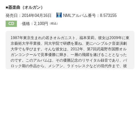
■器楽曲（オルガン）
発売日：2014年04月16日
NMLアルバム番号：8.573155
CD
価格：2,100円
（税込）
1987年東京生まれの若きオルガニスト、福本茉莉。彼女は2009年に東
京藝術大学卒業後、同大学院で研鑽を重ね、更にハンブルク音楽演劇
大学でも学びます。そんな彼女は、2012年、第7回武蔵野市国際オル
ガンコンクールで見事優勝に輝き、一層の飛躍を遂げることとなった
のです。このアルバムは、その優勝記念のリサイタル録音であり、バ
ロック期の作品から、メシアン、ラドゥレスクなどの現代作まで、彼
女の素晴らしい才能の一端を知るには最適の1枚です。 2013年にはド
イツ・ニュルンベルク国際コンクールでも優勝、その勢いは留まると
ころを知りません。プライヴェートではユニークなキャラクターを持
つことで知られる彼女ですが、巨大なオルガンの前に座るやいなや
「音楽の神」と化し、全身で神の声を表現する姿が衝撃的でもありま
す。
収録作曲家：
グリニー
J.S.バッハ
ブクステフーデ
ブルーンス
メシアン
ラドゥレスク