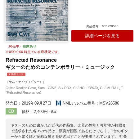
商品番号：MSV-28586
詳細ページを見る
〈発売中〉
在庫あり
※
0/00 0:00
時点での在庫状況です。
Refracted Resonance
ギターのためのコンテンポラリー・ミュージック
詳細ページ
［サム・ケイヴ（ギター）］
Guitar Recital: Cave, Sam - CAVE, S. / FOX, C. / HOLLOWAY, G. / MURAIL, T.
(Refracted Resonance)
発売日：2019年09月27日
NMLアルバム番号：MSV28586
CD
価格：2,400円
（税込）
ギターのために書かれた近代の作品集。楽器の性能と可能性が極限ま
で追求された各々の作品は、演奏が困難であるだけでなく、1台のギタ
ーから驚くほど多彩な響きを紡ぎ出すことが要求されています。 打楽