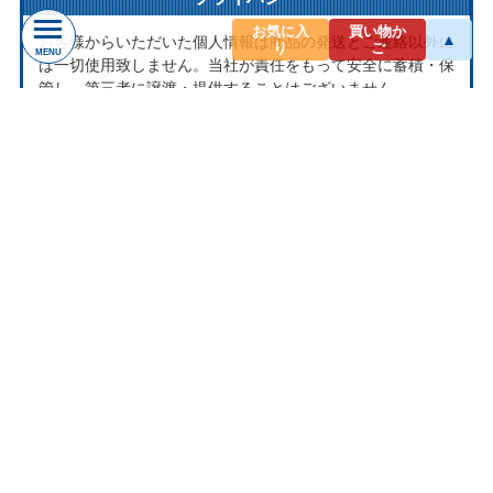
お気に入
買い物か
▲
お客様からいただいた個人情報は商品の発送とご連絡以外に
り
ご
MENU
は一切使用致しません。当社が責任をもって安全に蓄積・保
管し、第三者に譲渡・提供することはございません。
お問い合わせ
ナクソス ミュージックストアは株式会社ナクソス・ジャパ
ン株式会社が運営しております。
商品等のお問合わせ等ございましたら、各商品ページにある
お問合わせボタン、またはメールにてお問い合わせくださ
い。
rakuten@naxos.jp
MAIL
お問い合わせは
メールにてお願いします。
営業時間
平日10:00-18:00
※土・日・祝日はお休みをいただきます。
ショップレビュー