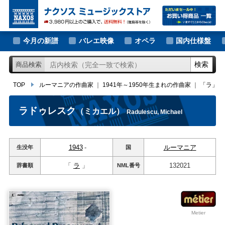
大作曲家の新譜
TOP
ルーマニアの作曲家
｜
1941年～1950年生まれの作曲家
｜
「ラ」では
著名作曲家の新譜
今月の新譜
バレエ映像
オペラ
国内仕様盤
マイナー作曲家の新譜
検索
商品検索
月別新譜一覧
TOP
ルーマニアの作曲家
｜
1941年～1950年生まれの作曲家
｜
「ラ」で
ラドゥレスク
（ミカエル）
Radulescu, Michael
1943
-
ルーマニア
生没年
国
「
ラ
」
132021
辞書順
NML
番号
Metier