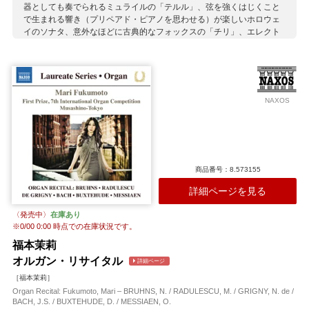
器としても奏でられるミュライルの「テルル」、弦を強くはじくこと
で生まれる響き（プリペアド・ピアノを思わせる）が楽しいホロウェ
イのソナタ、意外なほどに古典的なフォックスの「チリ」、エレクト
ロニクスを融合させたラドゥレスク作品、最後はケイヴ自身の印象的
な作品でアルバムが締めくくられます。
収録作曲家：
ケイヴ
フォックス
ホロウェイ
ミュライユ
ラドゥレスク
NAXOS
商品番号：8.573155
詳細ページを見る
〈発売中〉
在庫あり
※
0/00 0:00
時点での在庫状況です。
福本茉莉
オルガン・リサイタル
詳細ページ
［福本茉莉］
Organ Recital: Fukumoto, Mari – BRUHNS, N. / RADULESCU, M. / GRIGNY, N. de /
BACH, J.S. / BUXTEHUDE, D. / MESSIAEN, O.