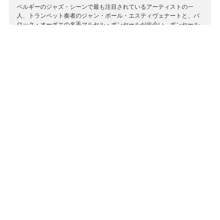
ベルギーのジャズ・シーンで最も注目されているアーティストの一
人、トランペット奏者のジャン・ポール・エスティヴェナートと、バ
ロック・オーボエの名手マルセル・ポンセールが出会い、ポンセール
とヤン・デ・ヴィンネが主宰するイル・ガルデリーノと共に作り上げ
たバッハ・アルバム。さらに、バロックから現代、ポピュラー音楽ま
でをまたにかける活躍で今話題の鍵盤奏者、アンソニー・ロマニウク
も参加し、インプロヴィゼーションやオリジナル曲も盛り込んだ異色
の内容に仕上がっています。 ポンセールが奏でる表情豊かなオーボエ
とエスティヴェナートのアドリブを交えたトランペットを中心に、全
体にしっとりとした味わいのなか、さりげなくも鮮やかな絡みを聴か
せるロマニウクの鍵盤の存在感にも注目です。 コントラバスのサム・
ゲルトマンスもベルギーで活躍するジャズ・ベーシスト。
収録作曲家：
エスティヴェナート
J.S.バッハ
ポンセール
ロマニウク