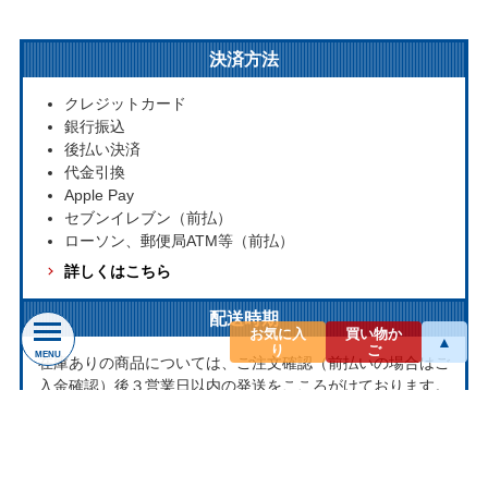
決済方法
クレジットカード
銀行振込
後払い決済
代金引換
Apple Pay
セブンイレブン（前払）
ローソン、郵便局ATM等（前払）
詳しくはこちら
配送時期
お気に入
買い物か
▲
り
ご
MENU
在庫ありの商品については、ご注文確認（前払いの場合はご
入金確認）後３営業日以内の発送をこころがけております。
万が一ご出荷が遅れる場合はメールでご連絡致します。
お取り寄せ商品については、海外からお取り寄せのため発送
まで1～2か月かかる場合もございます。