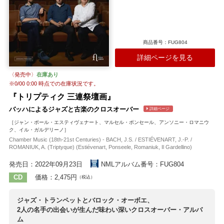
商品番号：FUG804
詳細ページを見る
〈発売中〉
在庫あり
※
0/00 0:00
時点での在庫状況です。
『トリプティク 三連祭壇画』
バッハによるジャズと古楽のクロスオーバー
詳細ページ
［ジャン・ポール・エスティヴェナート、マルセル・ポンセール、アンソニー・ロマニウ
ク、イル・ガルデリーノ］
Chamber Music (18th-21st Centuries) - BACH, J.S. / ESTIÉVENART, J.-P. /
ROMANIUK, A. (Triptyque) (Estiévenart, Ponseele, Romaniuk, Il Gardellino)
発売日：2022年09月23日
NMLアルバム番号：FUG804
CD
価格：2,475円
（税込）
ジャズ・トランペットとバロック・オーボエ、
2人の名手の出会いが生んだ味わい深いクロスオーバー・アルバ
ム