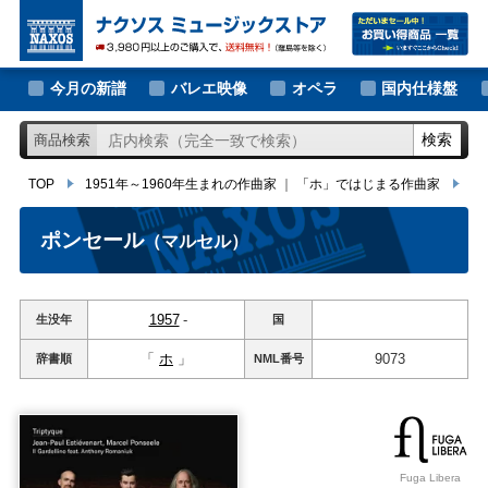
大作曲家の新譜
TOP
1951年～1960年生まれの作曲家
｜
「ホ」ではじまる作曲家
ポン
著名作曲家の新譜
今月の新譜
バレエ映像
オペラ
国内仕様盤
マイナー作曲家の新譜
検索
商品検索
月別新譜一覧
TOP
1951年～1960年生まれの作曲家
｜
「ホ」ではじまる作曲家
ポ
ポンセール
（マルセル）
1957
-
生没年
国
「
ホ
」
9073
辞書順
NML
番号
Fuga Libera