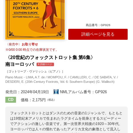
商品番号：GP926
詳細ページを見る
〈発売中〉
お取り寄せ
※
0/00 0:00
時点での在庫状況です。
〈20世紀のフォックストロット集 第6集〉
南ヨーロッパ
詳細ページ
［ゴットリープ・ヴァリッシュ（ピアノ）］
Piano Music - LIMA, A.T. de / MOMPOU, F. / CAMILLERI, C. / DE SABATA, V. /
DESDERI, E. (20th Century Foxtrots, Vol. 6: Southern Europe) (G. Wallisch)
発売日：2024年04月19日
NMLアルバム番号：GP926
CD
価格：2,175円
（税込）
フォックストロットとはダンスのための音楽の1ジャンルで、もともと
は19世紀末アメリカで生まれたラグタイムを前身とするスピーディー
でアクションの激しい音楽です。第一次世界大戦後の1920～30年代、
ヨーロッパでは人々の憧れであったアメリカ文化の象徴として流入し