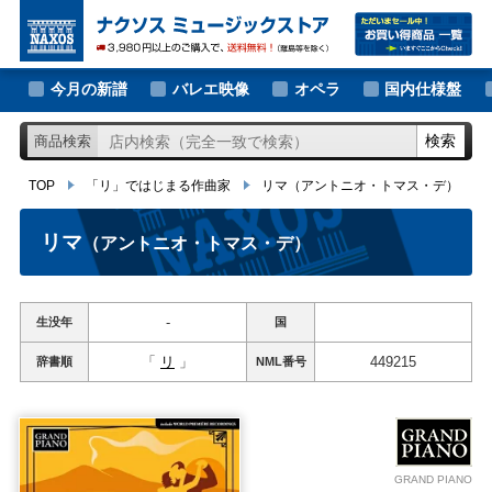
大作曲家の新譜
TOP
「リ」ではじまる作曲家
リマ
（アントニオ・トマス・デ）
著名作曲家の新譜
今月の新譜
バレエ映像
オペラ
国内仕様盤
マイナー作曲家の新譜
検索
商品検索
月別新譜一覧
TOP
「リ」ではじまる作曲家
リマ
（アントニオ・トマス・デ）
リマ
（アントニオ・トマス・デ）
-
生没年
国
「
リ
」
449215
辞書順
NML
番号
GRAND PIANO