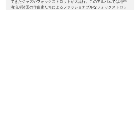
てきたジャズやフォックストロットが大流行。このアルバムでは地中
海沿岸諸国の作曲家たちによるファッショナブルなフォックストロッ
トを聞くことができます。 アルバムではプッチーニ、カステルヌオー
ヴォ＝テデスコ、カゼッラ、スカルコッタス、モンポウなどのよく知
られる人たちの珍しい小品の他、現在では忘れられてしまった作曲家
たちの世界初録音を含む作品を収録。彼らがジャズやダンス・ミュー
ジックからどのように影響を受けたかを明らかにしています。 シリー
ズを通じて演奏を担当するゴットリープ・ヴァリッシュの華麗な演奏
でお楽しみいただけます。
収録作曲家：
カサヴォラ
カステルヌオーヴォ＝テデスコ
カゼッラ
ガッターリ
カミーレリ
サヴィーノ
サケラリディス
スカルコッタス
デ・サバタ
デスデーリ
ビアンキーニ
プッチーニ
フレイハーン
ボッシ
マルティ・イ・クリスティア
モルターリ
モンポウ
リベイロ・ダルメイダ
リマ
ワーズリー