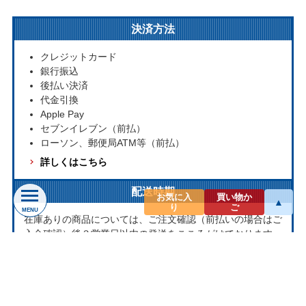
決済方法
クレジットカード
銀行振込
後払い決済
代金引換
Apple Pay
セブンイレブン（前払）
ローソン、郵便局ATM等（前払）
詳しくはこちら
配送時期
お気に入
買い物か
▲
り
ご
MENU
在庫ありの商品については、ご注文確認（前払いの場合はご
入金確認）後３営業日以内の発送をこころがけております。
万が一ご出荷が遅れる場合はメールでご連絡致します。
お取り寄せ商品については、海外からお取り寄せのため発送
まで1～2か月かかる場合もございます。