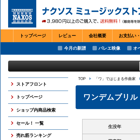
トップページ
レビュー
会社
概要
お支払い
今月の新譜
バレエ映像
オ
TOP
「ワ」ではじまる作曲家
ストアフロント
ワンデムブリル
トップページ
ショップ内商品検索
セール！ 一覧
生没年
売れ筋ランキング