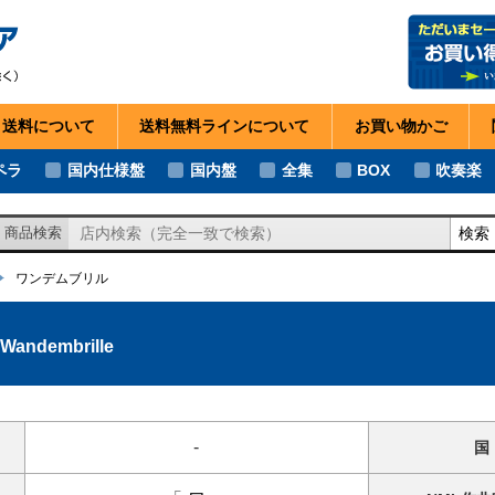
・送料
について
送料無料ライン
について
お買い物
かご
ペラ
国内仕様盤
国内盤
全集
BOX
吹奏楽
検索
商品検索
ワンデムブリル
Wandembrille
-
国