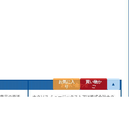
お気に入
買い物か
▲
お問い合わせ
り
ご
商品の発送
ナクソス ミュージックストアは株式会社ナク
せん。当社
ソス・ジャパン株式会社が運営しておりま
し、第三者
す。
せん。
商品等のお問合わせ等ございましたら、各商
品ページにあるお問合わせボタン、またはメ
ールにてお問い合わせください。