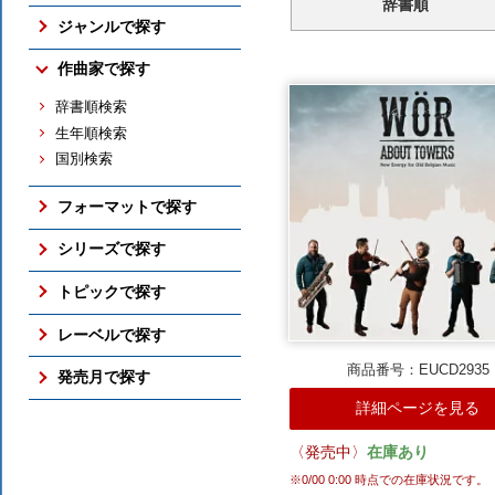
辞書順
売れ筋の新譜
ジャンルで探す
売れ筋のCD
交響曲
作曲家で探す
売れ筋の映像メディア
管弦楽曲
売れ筋の交響曲
辞書順検索
協奏曲
売れ筋のバレエ（映像）
生年順検索
室内楽曲
売れ筋のピアノ
国別検索
ピアノ曲
売れ筋の古楽
古楽
総合（上位300件）
フォーマットで探す
バレエ（映像）
予約ランキング
ボックス・セット
オペラ
シリーズで探す
すべての売れ筋ランキング
SACD
吹奏楽
アメリカン・クラシックス
トピックで探す
DVD / Blu-ray
すべてのジャンル
ナクソス・ヒストリカル
さまざまな全集
レーベルで探す
フォーマットのTOP
期待の新進演奏家
国内仕様輸入盤
商品番号：EUCD2935
NAXOS
発売月で探す
シリーズのTOP
国内レーベル盤
ORFEO
詳細ページを見る
ここ3ヶ月分
トピックのTOP
BR KLASSIK
2026年10月
ALPHA
〈発売中〉
在庫あり
2026年9月
ARCANA
※
0/00 0:00
時点での在庫状況です。
2026年8月