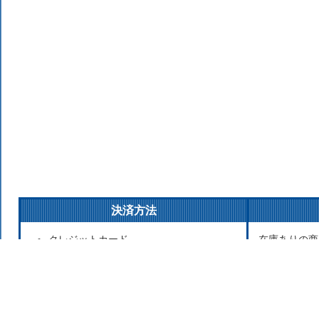
決済方法
クレジットカード
在庫ありの商
銀行振込
払いの場合は
後払い決済
発送をこころ
代金引換
が遅れる場合
Apple Pay
お取り寄せ商
セブンイレブン（前払）
寄せのため発