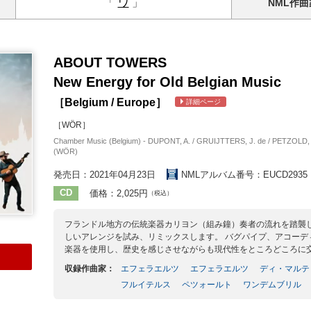
「
ワ
」
NML
作曲
ABOUT TOWERS
New Energy for Old Belgian Music
［Belgium / Europe］
詳細ページ
［WÖR］
Chamber Music (Belgium) - DUPONT, A. / GRUIJTTERS, J. de / PETZOLD, C
(WÖR)
発売日：2021年04月23日
NMLアルバム番号：EUCD2935
CD
価格：2,025円
（税込）
フランドル地方の伝統楽器カリヨン（組み鐘）奏者の流れを踏襲し
しいアレンジを試み、リミックスします。 バグパイプ、アコー
楽器を使用し、歴史を感じさせながらも現代性をところどころに
収録作曲家：
エフェラエルツ
エフェラエルツ
ディ・マルテ
フルイテルス
ペツォールト
ワンデムブリル