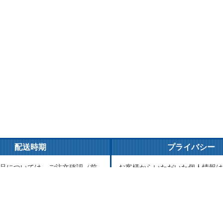
配送時期
プライバシー
品については、ご注文確認（前
お客様からいただいた個人情報は
ご入金確認）後３営業日以内の
とご連絡以外には一切使用致しま
がけております。万が一ご出荷
が責任をもって安全に蓄積・保管
はメールでご連絡致します。
に譲渡・提供することはございま
品については、海外からお取り
送まで1～2か月かかる場合もご