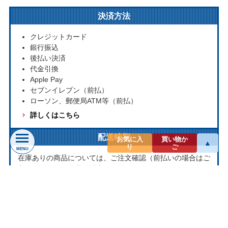
決済方法
クレジットカード
銀行振込
後払い決済
代金引換
Apple Pay
セブンイレブン（前払）
ローソン、郵便局ATM等（前払）
詳しくはこちら
配送時期
お気に入
買い物か
▲
り
ご
MENU
在庫ありの商品については、ご注文確認（前払いの場合はご
入金確認）後３営業日以内の発送をこころがけております。
万が一ご出荷が遅れる場合はメールでご連絡致します。
お取り寄せ商品については、海外からお取り寄せのため発送
まで1～2か月かかる場合もございます。
プライバシー