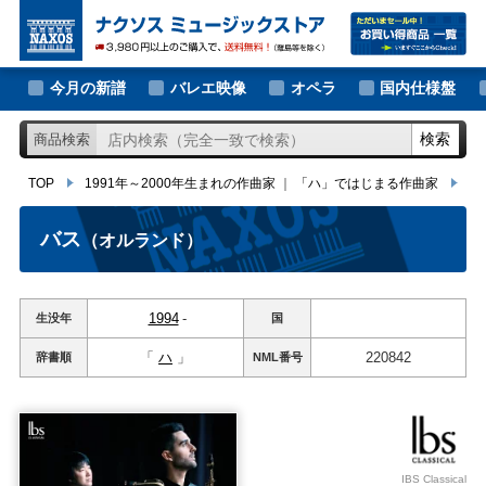
大作曲家の新譜
TOP
1991年～2000年生まれの作曲家
｜
「ハ」ではじまる作曲家
バス
著名作曲家の新譜
今月の新譜
バレエ映像
オペラ
国内仕様盤
マイナー作曲家の新譜
検索
商品検索
月別新譜一覧
TOP
1991年～2000年生まれの作曲家
｜
「ハ」ではじまる作曲家
バ
バス
（オルランド）
1994
-
生没年
国
「
ハ
」
220842
辞書順
NML
番号
IBS Classical