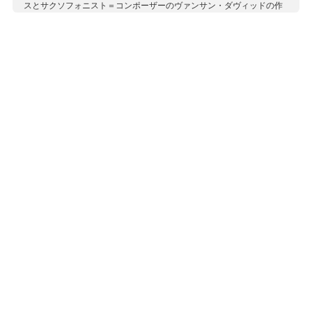
スとサクソフォニスト＝コンポーザーのヴァンサン・ダヴィッドの作
品（共に委託作品）、ルイス・ナオンの電子音楽作品が収録されてお
り、コントラストに富んだ味わい深い一枚に仕上がっています。
収録作曲家：
カプレ
ダヴィッド
ナオン
バス
ヒンデミット