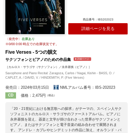
商品番号：IBS202023
詳細ページを見る
〈発売中〉
在庫あり
※
0/00 0:00
時点での在庫状況です。
Five Verses - 5つの韻文
サクソフォンとピアノのための作品集
詳細ページ
［カルロス・サラゴサ（サクソフォン）／永井基慎（ピアノ）］
Saxophone and Piano Recital: Zaragoza, Carlos / Nagai, Kishin - BASS, O. /
CAPLET, A. / DAVID, V. / HINDEMITH, P. (Five Verses)
発売日：2024年03月15日
NMLアルバム番号：IBS-202023
CD
価格：2,475円
（税込）
「20・21世紀における無言歌への探求」がテーマの、スペイン人サク
ソフォニストのカルロス・サラゴサのファーストアルバム。ピアノに
永井基慎を迎え、器楽と文学が掛け合わさった世界がサクソフォンと
ピアノ、またはサクソフォンと電子音楽の組み合わせで展開されま
す。 アンドレ・カプレやヒンデミットの作品に加え、オルランド・バ