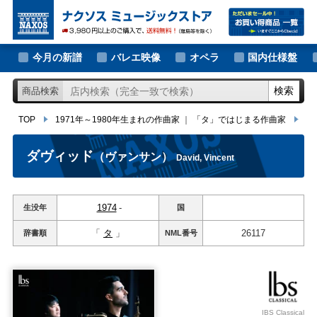
大作曲家の新譜
TOP
1971年～1980年生まれの作曲家
｜
「タ」ではじまる作曲家
ダヴ
著名作曲家の新譜
今月の新譜
バレエ映像
オペラ
国内仕様盤
マイナー作曲家の新譜
検索
商品検索
月別新譜一覧
TOP
1971年～1980年生まれの作曲家
｜
「タ」ではじまる作曲家
ダ
ダヴィッド
（ヴァンサン）
David, Vincent
1974
-
生没年
国
「
タ
」
26117
辞書順
NML
番号
IBS Classical