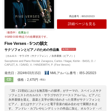
商品番号：IBS202023
詳細ページを見る
〈発売中〉
在庫あり
※
0/00 0:00
時点での在庫状況です。
Five Verses - 5つの韻文
サクソフォンとピアノのための作品集
詳細ページ
［カルロス・サラゴサ（サクソフォン）／永井基慎（ピアノ）］
Saxophone and Piano Recital: Zaragoza, Carlos / Nagai, Kishin - BASS, O. /
CAPLET, A. / DAVID, V. / HINDEMITH, P. (Five Verses)
発売日：2024年03月15日
NMLアルバム番号：IBS-202023
CD
価格：2,475円
（税込）
「20・21世紀における無言歌への探求」がテーマの、スペイン人サク
ソフォニストのカルロス・サラゴサのファーストアルバム。ピアノに
永井基慎を迎え、器楽と文学が掛け合わさった世界がサクソフォンと
ピアノ、またはサクソフォンと電子音楽の組み合わせで展開されま
す。 アンドレ・カプレやヒンデミットの作品に加え、オルランド・バ