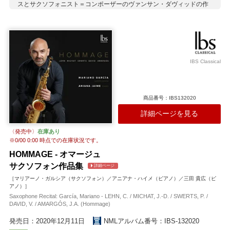
スとサクソフォニスト＝コンポーザーのヴァンサン・ダヴィッドの作
品（共に委託作品）、ルイス・ナオンの電子音楽作品が収録されてお
り、コントラストに富んだ味わい深い一枚に仕上がっています。
収録作曲家：
カプレ
ダヴィッド
ナオン
バス
ヒンデミット
IBS Classical
商品番号：IBS132020
詳細ページを見る
〈発売中〉
在庫あり
※
0/00 0:00
時点での在庫状況です。
HOMMAGE - オマージュ
サクソフォン作品集
詳細ページ
［マリアーノ・ガルシア（サクソフォン）／アニアナ・ハイメ（ピアノ）／三田 貴広（ピ
アノ）］
Saxophone Recital: García, Mariano - LEHN, C. / MICHAT, J.-D. / SWERTS, P. /
DAVID, V. / AMARGÓS, J.A. (Hommage)
発売日：2020年12月11日
NMLアルバム番号：IBS-132020