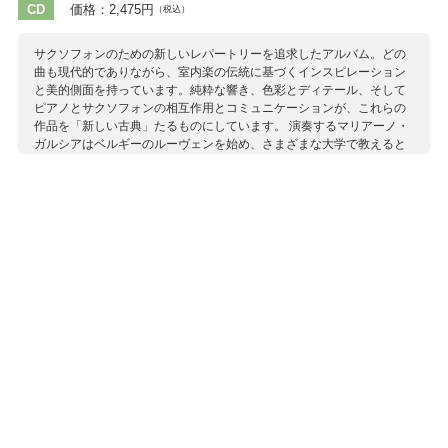
CD
価格：2,475円
（税込）
サクソフォンのための新しいレパートリーを追求したアルバム。どの
曲も現代的でありながら、室内楽の伝統に基づくインスピレーション
と美的側面を持っています。純粋な響き、色彩とディテール、そして
ピアノとサクソフォンの相互作用とコミュニケーションが、これらの
作品を「新しい古典」たるものにしています。 演奏するマリアーノ・
ガルシアはベルギーのルーヴェンを始め、さまざまな大学で教えると
ともに、数多くの国際フェスティヴァルに参加。その巧みな演奏が広
く知られています。日本のピアニスト、三田貴広も1曲参加していま
す。
収録作曲家：
アマルゴス
スウェルツ
ダヴィッド
ミシャ
レーン