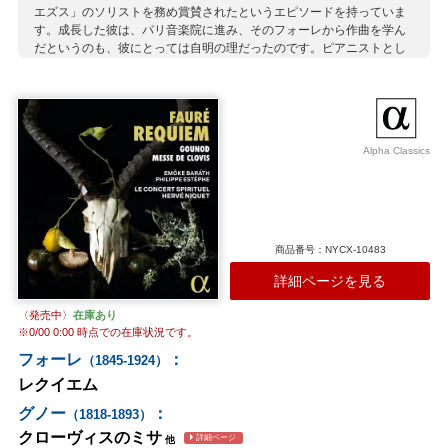
エズス」のソリストを務め賞賛されたというエピソードを持っていま
す。成長した彼は、パリ音楽院に進み、そのフォーレから作曲を学ん
だというのも、彼にとっては自明の理だったのです。ピアニストとし
ても素晴らしい腕を持っていて、ラヴェルの「高雅で感傷的なワル
ツ」の初演も彼が担っています。 そんな彼はラヴェルやドビュッシ
ー、ケクランらと同じサークルに所属し、印象派の作風を有したたく
さんの作品を書きます。その多くは声楽曲であり、オペラからシャン
ソンまでと幅広い曲を手掛けました。彼のピアノ曲のなかでは、「航
Alpha Classics
跡」が良く知られていて、これは20世紀初頭のフランス音楽のなかで
も、最も重要な作品の一つと断言しても間違いではありません。フォ
ーレ譲りの繊細な音色の中に、ラヴェルから影響を受けたであろうス
ペイン風のリズムを隠し持つ、軽妙で印象的な音楽です。
収録作曲家：
商品番号：NYCX-10483
オーベール
詳細ページを見る
〈発売中〉
在庫あり
※
0/00 0:00
時点での在庫状況です。
フォーレ
：
（1845-1924）
レクイエム
グノー
：
（1818-1893）
クローヴィスのミサ
詳細ページ
他