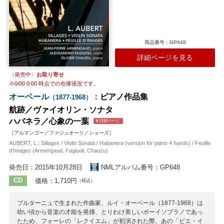
商品番号：GP648
詳細ページを見る
〈発売中〉
お取り寄せ
※
0/00 0:00
時点での在庫状況です。
オーベール
：
ピアノ作品集
（1877-1968）
航跡／ヴァイオリン・ソナタ
ハバネラ／心象の一葉
詳細ページ
［アルマンゴー／ファジュオーリ／ショーズ］
AUBERT, L.: Sillages / Violin Sonata / Habanera (version for piano 4 hands) / Feuille
d'Images (Armengaud, Fagiuoli, Chauzu)
発売日：2015年10月28日
NMLアルバム番号：GP648
CD
価格：1,710円
（税込）
ブルターニュで生まれた作曲家、ルイ・オーベール（1877-1968）は
幼い頃から音楽の才能を発揮、とりわけ美しいボーイソプラノであっ
たため、フォーレの「レクイエム」が初演された際、あの「ピエ・イ