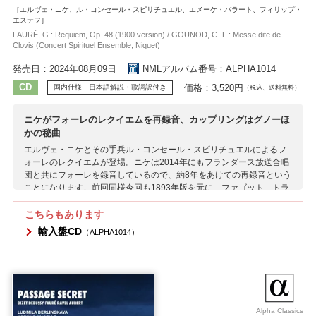
［エルヴェ・ニケ、ル・コンセール・スピリチュエル、エメーケ・バラート、フィリップ・
エステフ］
FAURÉ, G.: Requiem, Op. 48 (1900 version) / GOUNOD, C.-F.: Messe dite de
Clovis (Concert Spirituel Ensemble, Niquet)
発売日：2024年08月09日
NMLアルバム番号：ALPHA1014
CD
価格：3,520円
国内仕様 日本語解説・歌詞訳付き
（税込、送料無料）
ニケがフォーレのレクイエムを再録音、カップリングはグノーほ
かの秘曲
エルヴェ・ニケとその手兵ル・コンセール・スピリチュエルによるフ
ォーレのレクイエムが登場。ニケは2014年にもフランダース放送合唱
団と共にフォーレを録音しているので、約8年をあけての再録音という
ことになります。前回同様今回も1893年版を元に、ファゴット、トラ
ンペット、トロンボーンとティンパニを省くという処置を取りまし
た。演奏は作品の美しさをたっぷりと歌い上げるとともに、ニケらし
こちらもあります
い筋肉質の表現も随所に聴かれ、なかでも「サンクトゥス」の力強さ
輸入盤CD
（ALPHA1014）
は特徴的。「レクイエム」の定番の新たな魅力を引き出しています。
カップリングにはグノーが1891年に着手し、その歿後1896年に出版さ
れた混声合唱とオルガンのためのミサ曲を収録。1871年の普仏戦争敗
北後のフランスで守護的な象徴として注目されていた、メロヴィング
朝フランク王国の初代国王クローヴィス1世（466頃-511）の洗礼
1400年記念を意識して書かれたものとされ、「クローヴィスのミサ」
Alpha Classics
の名が付けられています。グレゴリオ聖歌を元にし、パレストリーナ