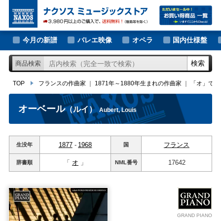
大作曲家の新譜
TOP
フランスの作曲家
｜
1871年～1880年生まれの作曲家
｜
「オ」ではじ
著名作曲家の新譜
今月の新譜
バレエ映像
オペラ
国内仕様盤
マイナー作曲家の新譜
検索
商品検索
月別新譜一覧
TOP
フランスの作曲家
｜
1871年～1880年生まれの作曲家
｜
「オ」では
オーベール
（ルイ）
Aubert, Louis
1877
-
1968
フランス
生没年
国
「
オ
」
17642
辞書順
NML
番号
GRAND PIANO