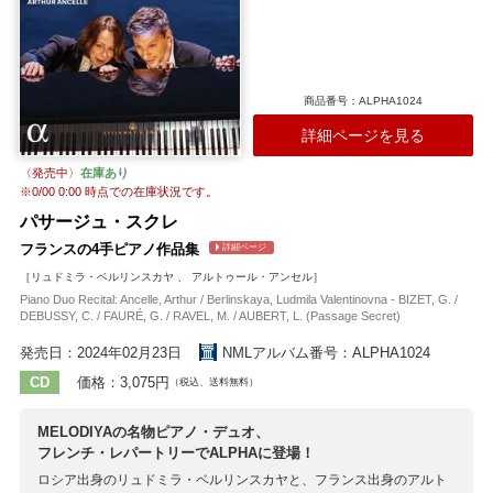
などルネサンスの手法を参考にしつつ、グノーらしいユニークさも兼
ね備えた作品です。 これら2曲の後奏として収められているのは、ル
イ・オベールによるソプラノ独唱、ヴァイオリン独奏、合唱とオルガ
ンによる宗教的な小品と、アンドレ・カプレが宗教的儀式のために書
いたヴァイオリンとオルガンのための一種の瞑想曲。なかでもルイ・
商品番号：ALPHA1024
オベールは1888年に行われたフォーレのレクイエム初版の初演時に、
詳細ページを見る
ボーイ・ソプラノとして「ピエ・イエズ」を歌った縁があります（さ
らに後年にはピアニストとして、ラヴェルの「高貴で感傷的なワル
〈発売中〉
在庫あり
ツ」の初演も行っている才人）。ヴァイオリンのソロはル・コンセー
※
0/00 0:00
時点での在庫状況です。
ル・スピリチュエルのコンサートマスターを務めるほか、ソリストと
して世界中で活躍するシュシャーヌ・シラノシアンが担当、技術と表
パサージュ・スクレ
現の両面で冴えわたった演奏を聴かせています。
フランスの4手ピアノ作品集
詳細ページ
収録作曲家：
［リュドミラ・ベルリンスカヤ 、 アルトゥール・アンセル］
オーベール
カプレ
グノー
フォーレ
Piano Duo Recital: Ancelle, Arthur / Berlinskaya, Ludmila Valentinovna - BIZET, G. /
DEBUSSY, C. / FAURÉ, G. / RAVEL, M. / AUBERT, L. (Passage Secret)
発売日：2024年02月23日
NMLアルバム番号：ALPHA1024
CD
価格：3,075円
（税込、送料無料）
MELODIYAの名物ピアノ・デュオ、
フレンチ・レパートリーでALPHAに登場！
ロシア出身のリュドミラ・ベルリンスカヤと、フランス出身のアルト