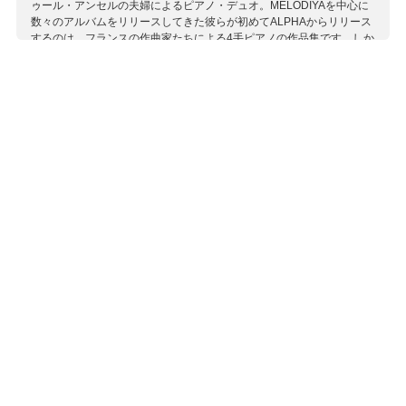
ゥール・アンセルの夫婦によるピアノ・デュオ。MELODIYAを中心に
数々のアルバムをリリースしてきた彼らが初めてALPHAからリリース
するのは、フランスの作曲家たちによる4手ピアノの作品集です。しか
も、どの作品も有名ながらこれまで彼らが録音してこなかった曲ばか
りという嬉しい内容。フレーズ感、テンポ感、バランス、全てにおい
て息の合ったアンサンブルはこのデュオならではのもので、ベル・エ
ポックの薫り高いこれらの作品を色彩豊かに、楽しく美しく聴かせて
います。 アルバム・タイトル「Passage Secret」には音楽的なパッセ
ージを引っかけていると思われますが、フランス語で「密航」という
やや意味深なもの。
収録作曲家：
オーベール
ドビュッシー
ビゼー
フォーレ
ラヴェル