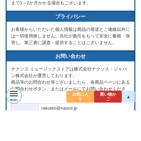
まで1～2か月かかる場合もございます。
プライバシー
お客様からいただいた個人情報は商品の発送とご連絡以外に
は一切使用致しません。当社が責任をもって安全に蓄積・保
管し、第三者に譲渡・提供することはございません。
お問い合わせ
ナクソス ミュージックストアは株式会社ナクソス・ジャパ
ン株式会社が運営しております。
商品等のお問合わせ等ございましたら、各商品ページにある
お問合わせボタン、またはメールにてお問い合わせくださ
お気に入
買い物か
い。
▲
り
ご
MENU
rakuten@naxos.jp
MAIL
お問い合わせは
メールにてお願いします。
営業時間
平日10:00-18:00
※土・日・祝日はお休みをいただきます。