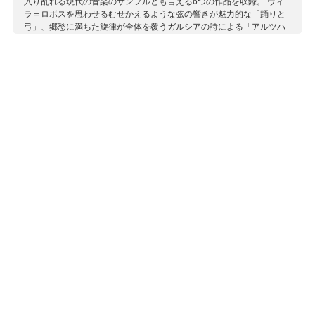
入り乱れる現代の音楽のサンプルとも言える6つの作品を収録。 ヴィ
ラ＝ロボスを思わせるむせかえるような弦の響きが魅力的な「踊りと
弓」、郷愁に満ちた旋律が全体を覆うガルシアの詩による「アルツハ
イマー」、虫の羽音のような空虚な弦の音で終始する「アビサル」、
いつ果てるとも知れぬ永続的な弦の動きの中に様々な事象を封じ込め
た「螺旋」、ハバネラのリズムを効果的に用い、親しみやすい旋律に
溢れた「インフルエンス」、アルバム中、最も神秘的で難解な内容を
持つ「質問なし」。 これらをスペイン全土で100回以上のコンサート
と行ってきた弦楽アンサンブル、カメラータ・ガラが演奏していま
す。今日の音楽シーンの縮図とも言える興味深いアルバムです。
収録作曲家：
アルデレーテ
ガルシア・アギレラ
カルデナス
デルガード
ホルダン
ロドリゲス