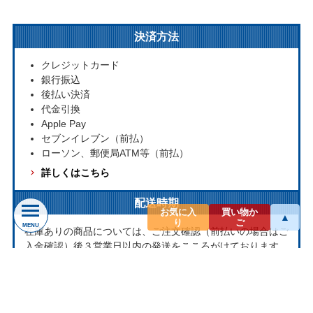
決済方法
クレジットカード
銀行振込
後払い決済
代金引換
Apple Pay
セブンイレブン（前払）
ローソン、郵便局ATM等（前払）
詳しくはこちら
配送時期
お気に入
買い物か
▲
り
ご
MENU
在庫ありの商品については、ご注文確認（前払いの場合はご
入金確認）後３営業日以内の発送をこころがけております。
万が一ご出荷が遅れる場合はメールでご連絡致します。
お取り寄せ商品については、海外からお取り寄せのため発送
まで1～2か月かかる場合もございます。