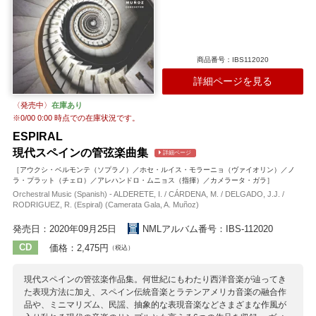
商品番号：IBS112020
詳細ページを見る
〈発売中〉
在庫あり
※
0/00 0:00
時点での在庫状況です。
ESPIRAL
現代スペインの管弦楽曲集
詳細ページ
［アウクシ・ベルモンテ（ソプラノ）／ホセ・ルイス・モラーニョ（ヴァイオリン）／ノ
ラ・プラット（チェロ）／アレハンドロ・ムニョス（指揮）／カメラータ・ガラ］
Orchestral Music (Spanish) - ALDERETE, I. / CÁRDENA, M. / DELGADO, J.J. /
RODRIGUEZ, R. (Espiral) (Camerata Gala, A. Muñoz)
発売日：2020年09月25日
NMLアルバム番号：IBS-112020
CD
価格：2,475円
（税込）
現代スペインの管弦楽作品集。何世紀にもわたり西洋音楽が辿ってき
た表現方法に加え、スペイン伝統音楽とラテンアメリカ音楽の融合作
品や、ミニマリズム、民謡、抽象的な表現音楽などさまざまな作風が