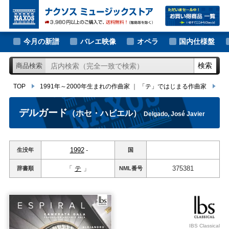
大作曲家の新譜
TOP
1991年～2000年生まれの作曲家
｜
「テ」ではじまる作曲家
デル
著名作曲家の新譜
今月の新譜
バレエ映像
オペラ
国内仕様盤
マイナー作曲家の新譜
検索
商品検索
月別新譜一覧
TOP
1991年～2000年生まれの作曲家
｜
「テ」ではじまる作曲家
デ
デルガード
（ホセ・ハビエル）
Delgado, José Javier
1992
-
生没年
国
「
テ
」
375381
辞書順
NML
番号
IBS Classical