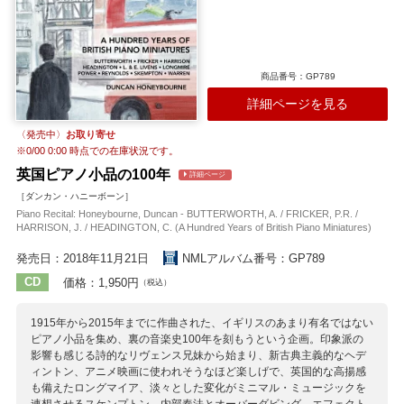
商品番号：GP789
詳細ページを見る
〈発売中〉
お取り寄せ
※
0/00 0:00
時点での在庫状況です。
英国ピアノ小品の100年
詳細ページ
［ダンカン・ハニーボーン］
Piano Recital: Honeybourne, Duncan - BUTTERWORTH, A. / FRICKER, P.R. /
HARRISON, J. / HEADINGTON, C. (A Hundred Years of British Piano Miniatures)
発売日：2018年11月21日
NMLアルバム番号：GP789
CD
価格：1,950円
（税込）
1915年から2015年までに作曲された、イギリスのあまり有名ではない
ピアノ小品を集め、裏の音楽史100年を刻もうという企画。印象派の
影響も感じる詩的なリヴェンス兄妹から始まり、新古典主義的なヘデ
ィントン、アニメ映画に使われそうなほど楽しげで、英国的な高揚感
も備えたロングマイア、淡々とした変化がミニマル・ミュージックを
連想させるスケンプトン、内部奏法とオーバーダビング、エフェクト