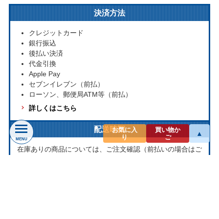
決済方法
クレジットカード
銀行振込
後払い決済
代金引換
Apple Pay
セブンイレブン（前払）
ローソン、郵便局ATM等（前払）
詳しくはこちら
配送時期
お気に入
買い物か
▲
り
ご
MENU
在庫ありの商品については、ご注文確認（前払いの場合はご
入金確認）後３営業日以内の発送をこころがけております。
万が一ご出荷が遅れる場合はメールでご連絡致します。
お取り寄せ商品については、海外からお取り寄せのため発送
まで1～2か月かかる場合もございます。
プライバシー