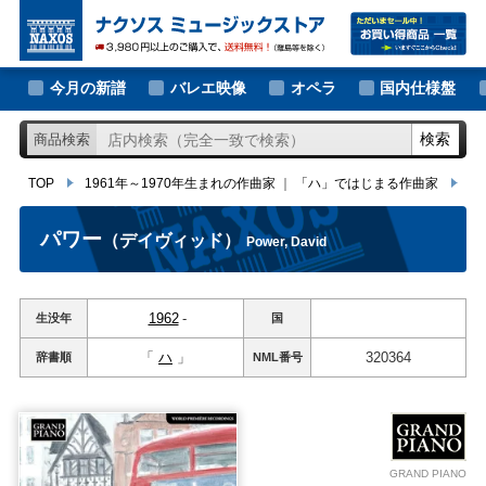
大作曲家の新譜
TOP
1961年～1970年生まれの作曲家
｜
「ハ」ではじまる作曲家
パワ
著名作曲家の新譜
今月の新譜
バレエ映像
オペラ
国内仕様盤
マイナー作曲家の新譜
検索
商品検索
月別新譜一覧
TOP
1961年～1970年生まれの作曲家
｜
「ハ」ではじまる作曲家
パ
パワー
（デイヴィッド）
Power, David
1962
-
生没年
国
「
ハ
」
320364
辞書順
NML
番号
GRAND PIANO