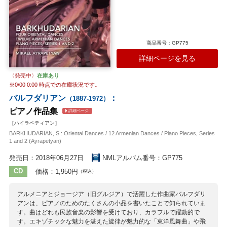
商品番号：GP775
詳細ページを見る
〈発売中〉
在庫あり
※
0/00 0:00
時点での在庫状況です。
バルフダリアン
：
（1887-1972）
ピアノ作品集
詳細ページ
［ハイラペティアン］
BARKHUDARIAN, S.: Oriental Dances / 12 Armenian Dances / Piano Pieces, Series
1 and 2 (Ayrapetyan)
発売日：2018年06月27日
NMLアルバム番号：GP775
CD
価格：1,950円
（税込）
アルメニアとジョージア（旧グルジア）で活躍した作曲家バルフダリ
アンは、ピアノのためのたくさんの小品を書いたことで知られていま
す。曲はどれも民族音楽の影響を受けており、カラフルで躍動的で
す。エキゾチックな魅力を湛えた旋律が魅力的な「東洋風舞曲」や飛