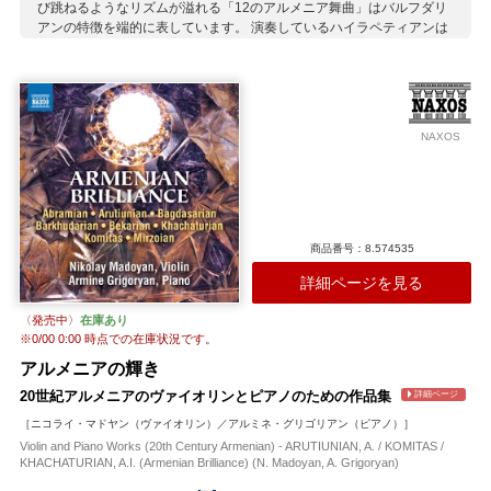
び跳ねるようなリズムが溢れる「12のアルメニア舞曲」はバルフダリ
アンの特徴を端的に表しています。 演奏しているハイラペティアンは
アルメニアのエレバン生まれ。バロックから現代まで幅広いレパート
リーを持っていますが、自国周辺の作品の紹介に特に熱心で、
GRANDPIANOレーベルにもユニークな作品を数多く録音していま
す。
収録作曲家：
NAXOS
バルフダリアン
商品番号：8.574535
詳細ページを見る
〈発売中〉
在庫あり
※
0/00 0:00
時点での在庫状況です。
アルメニアの輝き
20世紀アルメニアのヴァイオリンとピアノのための作品集
詳細ページ
［ニコライ・マドヤン（ヴァイオリン）／アルミネ・グリゴリアン（ピアノ）］
Violin and Piano Works (20th Century Armenian) - ARUTIUNIAN, A. / KOMITAS /
KHACHATURIAN, A.I. (Armenian Brilliance) (N. Madoyan, A. Grigoryan)