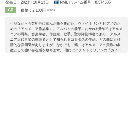
発売日：2023年10月13日
NMLアルバム番号：8.574535
CD
価格：2,100円
（税込）
小品ながらも芸術性に富んだ曲を集めた、ヴァイオリンとピアノのた
めの「アルメニア作品集」。アルバムの前半におかれた5作品はアルメ
ニアの司祭、音楽学者、作曲家、歌手、聖歌隊指揮者であり、アルメ
ニア近代音楽の擁護者として知られるコミタスの作品。どの曲にも抒
情的な雰囲気がありますが、なかでも「鶴」はアルメニアの賛歌の象
徴として強い存在感を放ちます。 他にはハチャトゥリアンの『ガイー
ヌ』、『スパルタクス』からの音楽や、彼の作品番号1となった「舞曲
変ロ長調」、トビリシとモスクワのアルメニア文化施設で作曲を学
び、アルメニアの伝承音楽の研究に力を尽くしたアブラミャンの色彩
感に満ちた「スケルツォ」、現代アルメニアの音楽発展に多大なる貢
献を果たし、1963年には芸術功労者（名誉芸術家）に認定されたバグ
ダサリアンの美しい「夜想曲」など、アルメニアの優れた作曲家たち
の作品を紹介。アジアの民謡にも通じる懐かしい旋律が聴き手のノス
タルジックな感情を呼び起こします。
収録作曲家：
アブラミャン
アルチュニアン
ヴァダペット
バグダサリアン
ハチャトゥリアン
バルフダリアン
ベカリアン
ミルゾヤン