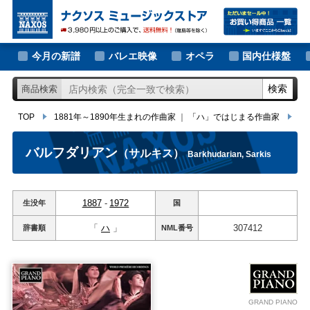
大作曲家の新譜
TOP
1881年～1890年生まれの作曲家
｜
「ハ」ではじまる作曲家
バル
著名作曲家の新譜
今月の新譜
バレエ映像
オペラ
国内仕様盤
マイナー作曲家の新譜
検索
商品検索
月別新譜一覧
TOP
1881年～1890年生まれの作曲家
｜
「ハ」ではじまる作曲家
バ
バルフダリアン
（サルキス）
Barkhudarian, Sarkis
1887
-
1972
生没年
国
「
ハ
」
307412
辞書順
NML
番号
GRAND PIANO