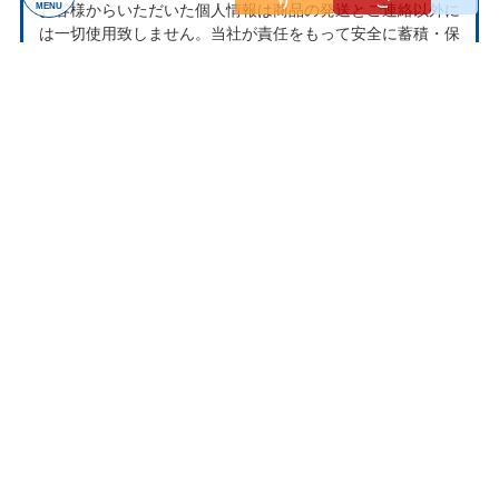
り
ご
お客様からいただいた個人情報は商品の発送とご連絡以外に
MENU
は一切使用致しません。当社が責任をもって安全に蓄積・保
管し、第三者に譲渡・提供することはございません。
お問い合わせ
ナクソス ミュージックストアは株式会社ナクソス・ジャパ
ン株式会社が運営しております。
商品等のお問合わせ等ございましたら、各商品ページにある
お問合わせボタン、またはメールにてお問い合わせくださ
い。
rakuten@naxos.jp
MAIL
お問い合わせは
メールにてお願いします。
営業時間
平日10:00-18:00
※土・日・祝日はお休みをいただきます。
ショップレビュー