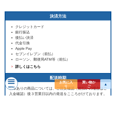
決済方法
クレジットカード
銀行振込
後払い決済
代金引換
Apple Pay
セブンイレブン（前払）
ローソン、郵便局ATM等（前払）
詳しくはこちら
配送時期
お気に入
買い物か
▲
り
ご
MENU
在庫ありの商品については、ご注文確認（前払いの場合はご
入金確認）後３営業日以内の発送をこころがけております。
万が一ご出荷が遅れる場合はメールでご連絡致します。
お取り寄せ商品については、海外からお取り寄せのため発送
まで1～2か月かかる場合もございます。