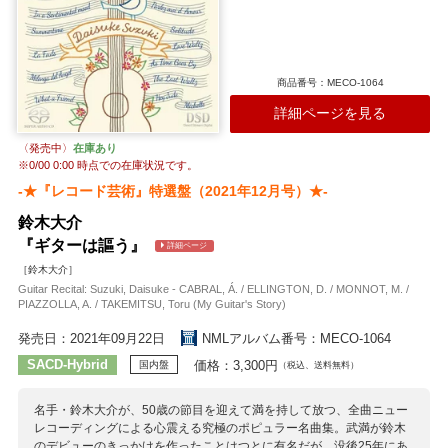
商品番号：MECO-1064
詳細ページを見る
〈発売中〉
在庫あり
※
0/00 0:00
時点での在庫状況です。
-★『レコード芸術』特選盤（2021年12月号）★-
鈴木大介
『ギターは謳う』
詳細ページ
［鈴木大介］
Guitar Recital: Suzuki, Daisuke - CABRAL, Á. / ELLINGTON, D. / MONNOT, M. /
PIAZZOLLA, A. / TAKEMITSU, Toru (My Guitar's Story)
発売日：2021年09月22日
NMLアルバム番号：MECO-1064
SACD-Hybrid
価格：3,300円
国内盤
（税込、送料無料）
名手・鈴木大介が、50歳の節目を迎えて満を持して放つ、全曲ニュー
レコーディングによる心震える究極のポピュラー名曲集。武満が鈴木
のデビューのきっかけを作ったことはつとに有名だが、没後25年にあ