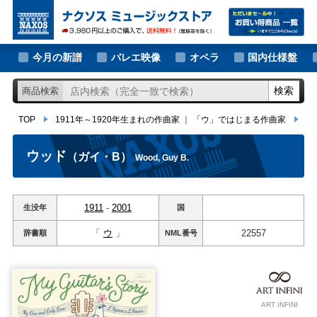
大作曲家の新譜
TOP
1911年～1920年生まれの作曲家
｜
「ウ」ではじまる作曲家
ウッ
著名作曲家の新譜
今月の新譜
バレエ映像
オペラ
国内仕様盤
マイナー作曲家の新譜
検索
商品検索
月別新譜一覧
TOP
1911年～1920年生まれの作曲家
｜
「ウ」ではじまる作曲家
ウ
ウッド
（ガイ・B）
Wood, Guy B.
1911
-
2001
生没年
国
「
ウ
」
22557
辞書順
NML
番号
ART INFINI