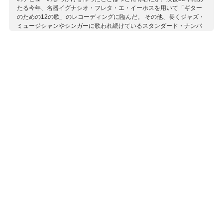
たる今年、名器イグナシオ・フレタ・エ・イーホスを用いて「ギター
のための12の歌」のレコーディングに臨んだ。 その他、長くジャズ・
ミュージシャンやシンガーに歌われ続けているスタンダード・ナンバ
ーやシャンソン、生誕100周年を迎えたアルゼンチン・タンゴのアス
トル・ピアソラのナンバーなど珠玉の名曲全22曲が満載。
収録作曲家：
ウッド
エリントン
カブラル
武満 徹
ノイマン
ピアソラ
フップフェルド
メイソン
モノ
Reed
ルノワール