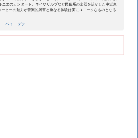
ベルニエのカンタート、ネイやザルブなど民俗系の楽器を活かした中近東
コーヒーの魅力が音楽的興奮と重なる体験は実にユニークなものとなる
ク
ベイ
デデ