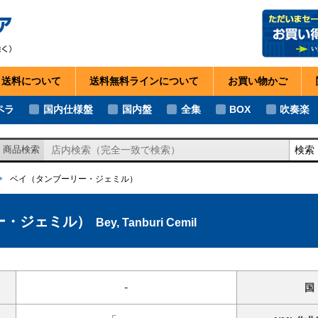
・送料
について
送料無料ライン
について
お買い物
かご
ペラ
国内仕様盤
国内盤
全集
BOX
吹奏楽
検索
商品検索
ベイ
（タンブーリー・ジェミル）
ー・ジェミル）
Bey, Tanburi Cemil
-
国