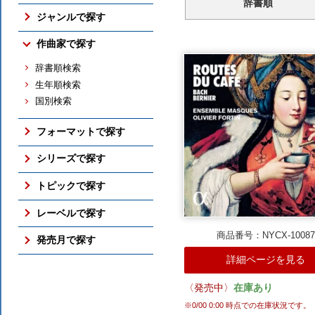
辞書順
売れ筋の新譜
ジャンルで探す
売れ筋のCD
交響曲
作曲家で探す
売れ筋の映像メディア
管弦楽曲
売れ筋の交響曲
辞書順検索
協奏曲
売れ筋のバレエ（映像）
生年順検索
室内楽曲
売れ筋のピアノ
国別検索
ピアノ曲
売れ筋の古楽
古楽
総合（上位300件）
フォーマットで探す
バレエ（映像）
予約ランキング
ボックス・セット
オペラ
シリーズで探す
すべての売れ筋ランキング
SACD
吹奏楽
アメリカン・クラシックス
トピックで探す
DVD / Blu-ray
すべてのジャンル
ナクソス・ヒストリカル
さまざまな全集
レーベルで探す
フォーマットのTOP
期待の新進演奏家
国内仕様輸入盤
商品番号：NYCX-1008
NAXOS
発売月で探す
シリーズのTOP
国内レーベル盤
ORFEO
詳細ページを見る
ここ3ヶ月分
トピックのTOP
BR KLASSIK
2026年10月
ALPHA
〈発売中〉
在庫あり
2026年9月
ARCANA
※
0/00 0:00
時点での在庫状況です。
2026年8月