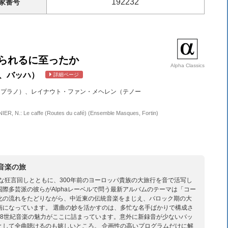
192232
家
番号
られるに至ったか
Alpha Classics
、バッハ）
詳細ページ
ソプラノ）、レイナウト・ファン・メヘレン（テノー
RNIER, N.: Le caffe (Routes du café) (Ensemble Masques, Fortin)
音楽の旅
妙な狂言回しとともに、300年前のヨーロッパ貴族の大旅行を音で活写し
際多芸派の彼らがAlphaレーベルで問う最新アルバムのテーマは「コー
化の流れをたどりながら、中近東の伝統音楽をまじえ、バロック期の大
画になっています。 選曲の妙を活かすのは、多忙な名手ばかりで構成さ
18世紀音楽の魅力がここに詰まっています。意外に新録音が少ないバッ
として全曲聴けるのも嬉しいところ。 企画性の高いプログラムだけに解