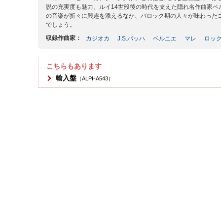
説の充実度も魅力。ルイ14世歿後の時代を支えた隠れ名作曲家
の音楽が折々に興趣を添えるなか、バロック期の人々が味わった
でしょう。
収録作曲家：
カジオカ
J.S.バッハ
ベルニエ
マレ
ロッ
こちらもあります
輸入盤
（ALPHA543）