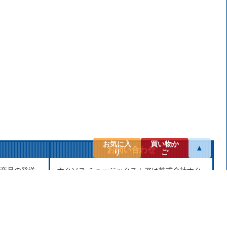
お気に入
買い物か
▲
お問い合わせ
り
ご
商品の発送
ナクソス ミュージックストアは株式会社ナク
せん。当社
ソス・ジャパン株式会社が運営しておりま
し、第三者
す。
せん。
商品等のお問合わせ等ございましたら、各商
品ページにあるお問合わせボタン、またはメ
ールにてお問い合わせください。