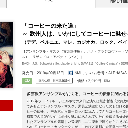
「
ヘ
」
NML
作曲
「コーヒーの来た道」
～ 欧州人は、いかにしてコーヒーに魅せ
（デデ、ベルニエ、マレ、カジオカ、ロック、ベイ
［アンサンブル・マスク（古楽器使用）、ハナ・ブラジコヴァー（
ル）、リザンドロ・アバディ（バス）］
BACH, J.S.: Schweigt stille, plaudert nicht, BWV 211, "Coffee Cantata" / BE
発売日：2019年09月13日
NMLアルバム番号：ALPHA543
CD
価格：2,970円
国内仕様 日本語解説付
（税込）
多芸派アンサンブルがおくる、コーヒーの伝播に関わる
7
2019年ラ・フォル・ジュルネでの来日公演では別所哲也氏の絶
てみせたアンサンブル・マスク。満員公演続出だったのも頷ける国
ヒーの伝播」。中近東からヨーロッパに流入してきたコーヒー文
都市での音楽がいかに多様な魅力にあふれていたかを伝える好企
れたアンサンブルの素晴しい音楽性……古楽器で聴くからこその
ハの『コーヒー・カンタータ』が、これほど周到な企画盤の一部