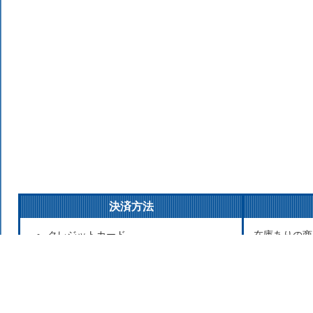
決済方法
クレジットカード
在庫ありの商
銀行振込
払いの場合は
後払い決済
発送をこころ
代金引換
が遅れる場合
Apple Pay
お取り寄せ商
セブンイレブン（前払）
寄せのため発