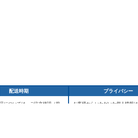
配送時期
プライバシー
品については、ご注文確認（前
お客様からいただいた個人情報は
ご入金確認）後３営業日以内の
とご連絡以外には一切使用致しま
がけております。万が一ご出荷
が責任をもって安全に蓄積・保管
はメールでご連絡致します。
に譲渡・提供することはございま
品については、海外からお取り
送まで1～2か月かかる場合もご