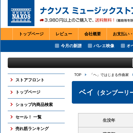
トップページ
レビュー
会社
概要
お支払い
今月の新譜
バレエ映像
オ
TOP
「ヘ」ではじまる作曲家
ストアフロント
ベイ
（タンブーリ
トップページ
ショップ内商品検索
セール！ 一覧
生没年
売れ筋ランキング