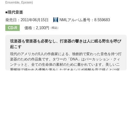
Ensemble, Epstein)
■現代音楽
発売日：2011年06月15日
NMLアルバム番号：8.559683
CD-R
価格：2,100円
（税込）
弦楽器も管楽器も必要なし、打楽器の響きは人に眠る野生を呼び
起こす
現代のアメリカの5人の作曲家による、独創的で変わった音色を持つ打
楽器のための作品集です。タワーの「DNA」はパーカッション・クィ
ンテットと、全ての生命体の素材のために書かれています。美しい二
重螺旋で描かれる優雅な形をしたデオキシリボ核酸を音で描くとは何
と斬新な試みでしょう？ サンドラーの「大根引き」はご存知、一茶の
「大根引き大根で道を教えけり」の句からインスピレーションを受け
ています。俳句の持つ凝縮された世界が音で描かれています。マリン
バの巧みな音色で森の風景を描く「素晴らしい樹木」、死者の魂が現
世に戻り、親しい人とはしゃぎまわる様子を描いた「死者の日」、そ
してシュラーの大作はハープ、ピアノ、チェレスタと100以上もの打
楽器のために書かれた「協奏曲」。本当に多彩な響きをお楽しみいた
だけることでしょう。
収録作曲家：
サンドラー
シュラー
タワー
ヒグドン
ロドリゲス