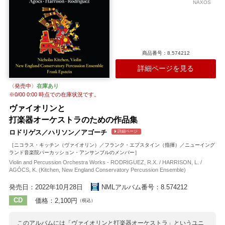
NAXOS
商品番号：8.574212
詳細ページを見る
〈発売中〉
在庫あり
※
0/00 0:00
時点での在庫状況です。
ヴァイオリンと
打楽器オーケストラのための作品集
ロドリゲス／ハリソン／アゴーチ
詳細ページ
［ニコラス・キッチン（ヴァイオリン）／フランク・エプスタイン（指揮）／ニューイング
ランド音楽院パーカッション・アンサンブルのメンバー］
Violin and Percussion Orchestra Works - RODRIGUEZ, R.X. / HARRISON, L. /
AGÓCS, K. (Kitchen, New England Conservatory Percussion Ensemble)
発売日：2022年10月28日
NMLアルバム番号：8.574212
CD
価格：2,100円
（税込）
このアルバムには「ヴァイオリンと打楽器オーケストラ」というユニ