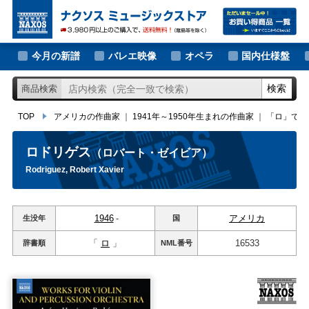
大作曲家の新譜
TOP
アメリカの作曲家
｜
1941年～1950年生まれの作曲家
｜
「ロ」ではじ
著名作曲家の新譜
今月の新譜
バレエ映像
オペラ
国内仕様盤
マイナー作曲家の新譜
検索
商品検索
月別新譜一覧
TOP
アメリカの作曲家
｜
1941年～1950年生まれの作曲家
｜
「ロ」では
ロドリゲス
（ロバート・ゼイビア）
Rodriguez, Robert Xavier
1946
-
アメリカ
生没年
国
「
ロ
」
16533
辞書順
NML
番号