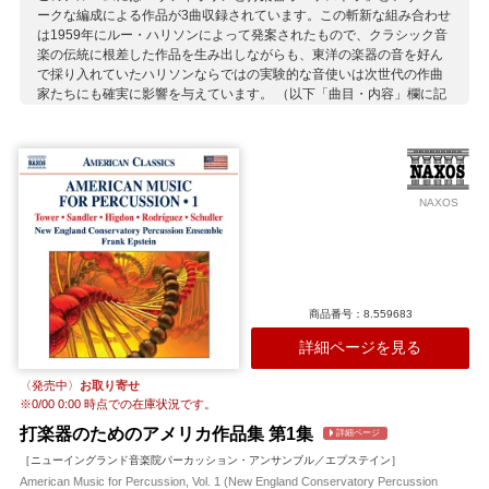
ークな編成による作品が3曲収録されています。この斬新な組み合わせ
は1959年にルー・ハリソンによって発案されたもので、クラシック音
楽の伝統に根差した作品を生み出しながらも、東洋の楽器の音を好ん
で採り入れていたハリソンならではの実験的な音使いは次世代の作曲
家たちにも確実に影響を与えています。 （以下「曲目・内容」欄に記
載）
収録作曲家：
アゴーチ
ハリソン
ロドリゲス
NAXOS
商品番号：8.559683
詳細ページを見る
〈発売中〉
お取り寄せ
※
0/00 0:00
時点での在庫状況です。
打楽器のためのアメリカ作品集 第1集
詳細ページ
［ニューイングランド音楽院パーカッション・アンサンブル／エプステイン］
American Music for Percussion, Vol. 1 (New England Conservatory Percussion