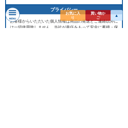
プライバシー
お気に入
買い物か
▲
り
ご
MENU
お客様からいただいた個人情報は商品の発送とご連絡以外に
は一切使用致しません。当社が責任をもって安全に蓄積・保
管し、第三者に譲渡・提供することはございません。
お問い合わせ
ナクソス ミュージックストアは株式会社ナクソス・ジャパ
ン株式会社が運営しております。
商品等のお問合わせ等ございましたら、各商品ページにある
お問合わせボタン、またはメールにてお問い合わせくださ
い。
rakuten@naxos.jp
MAIL
お問い合わせは
メールにてお願いします。
営業時間
平日10:00-18:00
※土・日・祝日はお休みをいただきます。