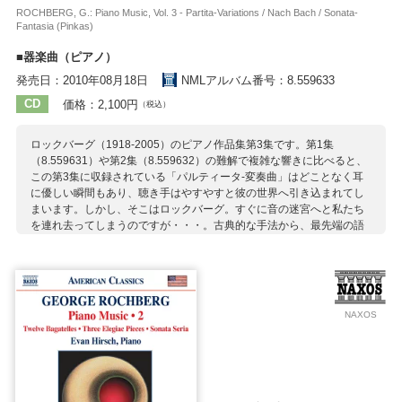
ROCHBERG, G.: Piano Music, Vol. 3 - Partita-Variations / Nach Bach / Sonata-
Fantasia (Pinkas)
■器楽曲（ピアノ）
発売日：2010年08月18日
NMLアルバム番号：8.559633
CD
価格：2,100円
（税込）
ロックバーグ（1918-2005）のピアノ作品集第3集です。第1集
（8.559631）や第2集（8.559632）の難解で複雑な響きに比べると、
この第3集に収録されている「パルティータ-変奏曲」はどことなく耳
に優しい瞬間もあり、聴き手はやすやすと彼の世界へ引き込まれてし
まいます。しかし、そこはロックバーグ。すぐに音の迷宮へと私たち
を連れ去ってしまうのですが・・・。古典的な手法から、最先端の語
法まで、様々なテクニックを用いて描かれた12の作品には、悲劇、原
罪、愛など予測不能の世界が描かれていて、まさに目が覚めるほどの
面白さです。なかでも「夜想曲」でのなりすましロマン派ぶりには誰
しも唖然とすることでしょう。ハープシコード奏者、イーゴリ・キプ
リスのために書かれた「バッハによる」は2人の作曲家による親密な対
NAXOS
話です。暗く苦痛に満ちた「ソナタ」にも時折抒情的な音が見え隠れ
するのがロックバーグの持ち味でしょう。
収録作曲家：
ロックバーグ