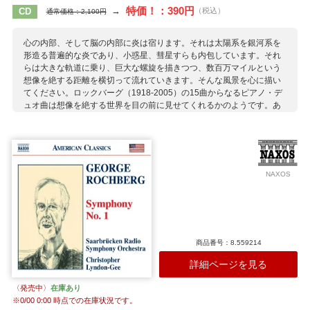
特価！：390円
→
CD
（税込）
通常価格：2,100円
心の内部、そして脳の内部に炎は宿ります。それは太陽系を銀河系を
形造る普遍的な炎であり、小惑星、彗星すらも内包しています。それ
らは大きな軌道に乗り、巨大な螺旋を描きつつ、数百万マイルという
想像を絶する距離を横切って流れていきます。そんな風景を心に描い
てください。ロックバーグ（1918-2005）の15曲からなるピアノ・デ
ュオ曲は想像を絶する世界を目の前に見せてくれるかのようです。あ
る時は煌めき、ある時はぶつかり合い、湧き上がる音の炎を丹念に描
いていきます。静かに燃える炎、くるくる回る炎。人間の原始的感覚
に直接訴える音楽です。
収録作曲家：
NAXOS
ロックバーグ
商品番号：8.559214
詳細ページを見る
〈発売中〉
在庫あり
※
0/00 0:00
時点での在庫状況です。