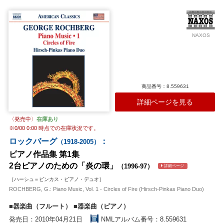
座に「それは違う」と反論されたという作品です（確かに、使ってい
る12の音が同じであろうとも、その構成や並べ方が変われば全く違う
色合いが出ることは間違いありません）。3つの悲しい作品は驚くほど
抒情的ですがジャズ風な趣きも垣間見える美しい曲。ソナタ・セリア
NAXOS
は着想こそ初期ですが、50年代に改定され、1998年になってようやく
発表された力作です。
収録作曲家：
ロックバーグ
商品番号：8.559631
詳細ページを見る
〈発売中〉
在庫あり
※
0/00 0:00
時点での在庫状況です。
ロックバーグ
：
（1918-2005）
ピアノ作品集 第1集
2台ピアノのための「炎の環」
（1996-97）
詳細ページ
［ハーシュ＝ピンカス・ピアノ・デュオ］
ROCHBERG, G.: Piano Music, Vol. 1 - Circles of Fire (Hirsch-Pinkas Piano Duo)
■器楽曲（フルート） ■器楽曲（ピアノ）
発売日：2010年04月21日
NMLアルバム番号：8.559631