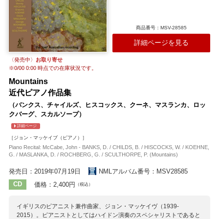
商品番号：MSV-28585
詳細ページを見る
〈発売中〉
お取り寄せ
※
0/00 0:00
時点での在庫状況です。
Mountains
近代ピアノ作品集
（バンクス、チャイルズ、ヒスコックス、クーネ、マスランカ、ロッ
クバーグ、スカルソープ）
詳細ページ
［ジョン・マッケイブ（ピアノ）］
Piano Recital: McCabe, John - BANKS, D. / CHILDS, B. / HISCOCKS, W. / KOEHNE,
G. / MASLANKA, D. / ROCHBERG, G. / SCULTHORPE, P. (Mountains)
発売日：2019年07月19日
NMLアルバム番号：MSV28585
CD
価格：2,400円
（税込）
イギリスのピアニスト兼作曲家、ジョン・マッケイヴ（1939-
2015）。ピアニストとしてはハイドン演奏のスペシャリストであると