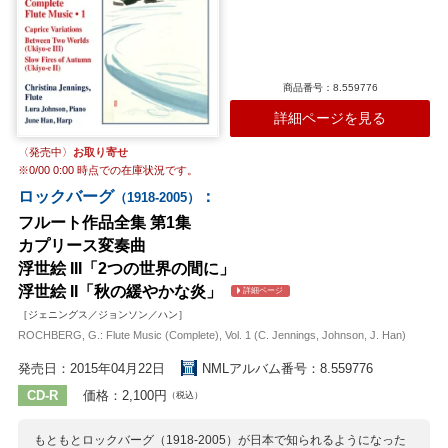
商品番号：8.559776
詳細ページを見る
〈発売中〉
お取り寄せ
※
0/00 0:00
時点での在庫状況です。
ロックバーグ
：
（1918-2005）
フルート作品全集 第1集
カプリース変奏曲
浮世絵 III「2つの世界の間に」
浮世絵 II「秋の緩やかな炎」
詳細ページ
［ジェニングス／ジョンソン／ハン］
ROCHBERG, G.: Flute Music (Complete), Vol. 1 (C. Jennings, Johnson, J. Han)
発売日：2015年04月22日
NMLアルバム番号：8.559776
CD-R
価格：2,100円
（税込）
もともとロックバーグ（1918-2005）が日本で知られるようになった