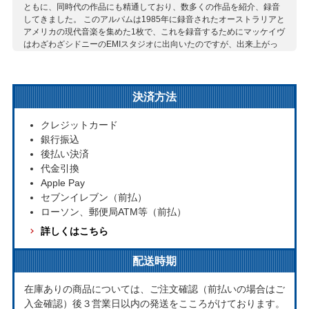
ともに、同時代の作品にも精通しており、数多くの作品を紹介、録音
してきました。 このアルバムは1985年に録音されたオーストラリアと
アメリカの現代音楽を集めた1枚で、これを録音するためにマッケイヴ
はわざわざシドニーのEMIスタジオに出向いたのですが、出来上がっ
たものは何故かリリースされることがありませんでした。このマスタ
ーは、スタジオが閉鎖された際に紛失したと思われていましたが、
2018年に奇跡的にカセットコピーが発見され、これをリマスタリン
グ。今回CDとして蘇りました。マッケイヴ自身が選んだ様々なスタイ
決済方法
ルによる作品は、どれもユニークで聴きごたえのあるものばかりで
す。
クレジットカード
収録作曲家：
銀行振込
後払い決済
クーネ
スカルソープ
チャイルズ
バンクス
ヒスコックス
代金引換
マスランカ
ロックバーグ
Apple Pay
セブンイレブン（前払）
ローソン、郵便局ATM等（前払）
詳しくはこちら
配送時期
在庫ありの商品については、ご注文確認（前払いの場合はご
入金確認）後３営業日以内の発送をこころがけております。