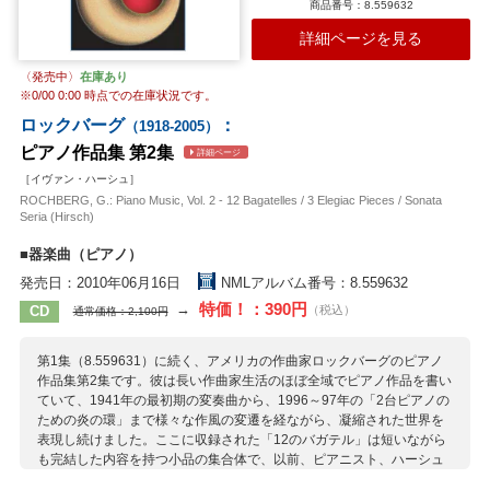
商品番号：8.559632
詳細ページを見る
〈発売中〉
在庫あり
※
0/00 0:00
時点での在庫状況です。
ロックバーグ
：
（1918-2005）
ピアノ作品集 第2集
詳細ページ
［イヴァン・ハーシュ］
ROCHBERG, G.: Piano Music, Vol. 2 - 12 Bagatelles / 3 Elegiac Pieces / Sonata
Seria (Hirsch)
■器楽曲（ピアノ）
発売日：2010年06月16日
NMLアルバム番号：8.559632
特価！：390円
→
CD
（税込）
通常価格：2,100円
第1集（8.559631）に続く、アメリカの作曲家ロックバーグのピアノ
作品集第2集です。彼は長い作曲家生活のほぼ全域でピアノ作品を書い
ていて、1941年の最初期の変奏曲から、1996～97年の「2台ピアノの
ための炎の環」まで様々な作風の変遷を経ながら、凝縮された世界を
表現し続けました。ここに収録された「12のバガテル」は短いながら
も完結した内容を持つ小品の集合体で、以前、ピアニスト、ハーシュ
がロックバーグに「シェーンベルクとの関連」を指摘したところ、即