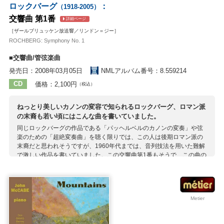
ロックバーグ
：
（1918-2005）
交響曲 第1番
詳細ページ
［ザールブリュッケン放送響／リンドン＝ジー］
ROCHBERG: Symphony No. 1
■交響曲/管弦楽曲
発売日：2008年03月05日
NMLアルバム番号：8.559214
CD
価格：2,100円
（税込）
ねっとり美しいカノンの変容で知られるロックバーグ、ロマン派
の末裔も若い頃にはこんな曲を書いていました。
同じロックバーグの作品である「パッヘルベルのカノンの変奏」や弦
楽のための「超絶変奏曲」を聴く限りでは、この人は後期ロマン派の
末裔だと思われそうですが、1960年代までは、音列技法を用いた難解
で激しい作品を書いていました。この交響曲第1番もそうで、この曲の
第3楽章を彼の師であるＬ.マンズに見せたところ「これは、私がこれ
までに見た最も狂った音楽です！」とまで言われてしまったほど。彼
がこのような作風を捨てたのは愛息の死がきっかけで、以降は耳当た
りのよい調性音楽を書くようになったのです。
Metier
収録作曲家：
ロックバーグ