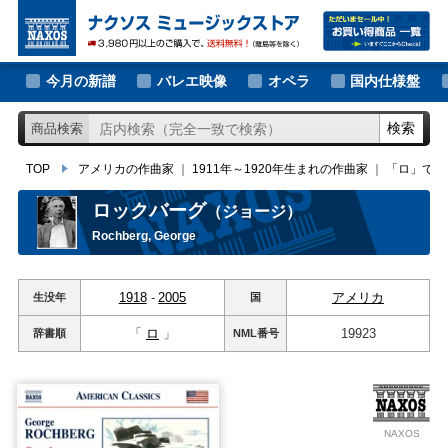
大作曲家の新譜
TOP
アメリカの作曲家
｜
1911年～1920年生まれの作曲家
｜
「ロ」ではじ
著名作曲家の新譜
今月の新譜
バレエ映像
オペラ
国内仕様盤
マイナー作曲家の新譜
検索
商品検索
月別新譜一覧
TOP
アメリカの作曲家
｜
1911年～1920年生まれの作曲家
｜
「ロ」では
ロックバーグ
（ジョージ）
Rochberg, George
1918
-
2005
アメリカ
生没年
国
「
ロ
」
19923
辞書順
NML
番号
NAXOS