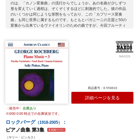
のは、「カノン変奏曲」の流行からでしょうか。あの名曲が少しずつ
形を変えていく過程は、ぞくぞくするほどに刺激的でした。彼の作品
のいくつかは同じような形態をもっており、この「カプリース変奏
曲」も同じ世界に属するものです。もともとパガニーニの主題と50の
変奏から出来ているヴァイオリンのための曲ですが、今回フルーティ
ストのジェニングスがいくつかを選び出してフルートのために編曲
し、これを演奏しています（彼女の父アンドリューは、コンコード弦
楽四重奏団の第2ヴァイオリニストで、ロックバーグはこのアンサンブ
ルのためにいくつかの作品を書いていたこともあり、彼女は幼い頃か
らロックバーグ作品に愛着を持っていたといいます）。 もちろんロッ
NAXOS
クバーグ自身はフルートのためにそれほど多くの作品を書いたわけで
はないのですが、ジェニングスは「古き親しい友人」として彼の作品
をフルートのために編曲、彼女なりの解釈を施して世に送り出すとい
います。美しい音色だけでなく、様々な特殊奏法を駆使した多彩な音
色は、聴き手を幽玄な世界へといざなうことでしょう。浮世絵からイ
ンスパイアされた一連の作品も、儚い美しさを有しています。
商品番号：8.559633
収録作曲家：
詳細ページを見る
ロックバーグ
〈発売中〉
在庫あり
※
0/00 0:00
時点での在庫状況です。
ロックバーグ
：
（1918-2005）
ピアノ曲集 第3集
詳細ページ
［サリー・ピンカス］