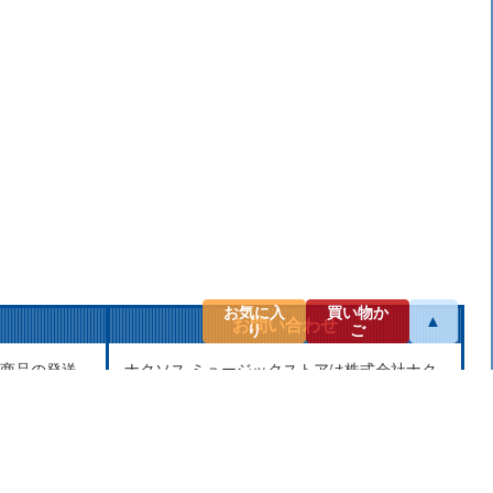
お気に入
買い物か
▲
お問い合わせ
り
ご
商品の発送
ナクソス ミュージックストアは株式会社ナク
せん。当社
ソス・ジャパン株式会社が運営しておりま
し、第三者
す。
せん。
商品等のお問合わせ等ございましたら、各商
品ページにあるお問合わせボタン、またはメ
ールにてお問い合わせください。