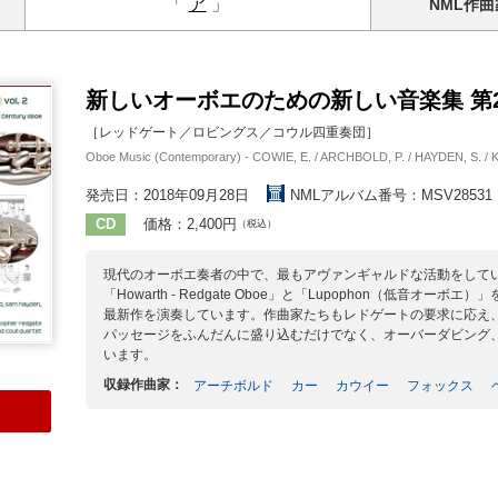
「
ア
」
NML
作曲
新しいオーボエのための新しい音楽集 第
［レッドゲート／ロビングス／コウル四重奏団］
Oboe Music (Contemporary) - COWIE, E. / ARCHBOLD, P. / HAYDEN, S. / KER
発売日：2018年09月28日
NMLアルバム番号：MSV28531
CD
価格：2,400円
（税込）
現代のオーボエ奏者の中で、最もアヴァンギャルドな活動をして
「Howarth - Redgate Oboe」と「Lupophon（低
最新作を演奏しています。作曲家たちもレドゲートの要求に応え
パッセージをふんだんに盛り込むだけでなく、オーバーダビング
います。
収録作曲家：
アーチボルド
カー
カウイー
フォックス