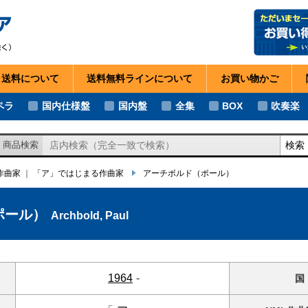
・送料
について
送料無料ライン
について
お買い物
かご
ペラ
国内仕様盤
国内盤
全集
BOX
吹奏楽
検索
商品検索
の作曲家
｜
「ア」ではじまる作曲家
アーチボルド
（ポール）
ポール）
Archbold, Paul
1964
-
国