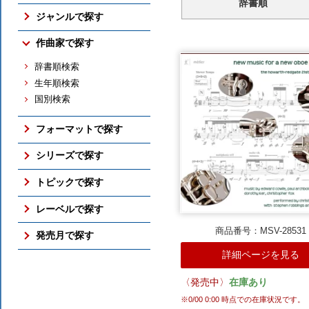
辞書順
売れ筋の新譜
ジャンルで探す
売れ筋のCD
交響曲
作曲家で探す
売れ筋の映像メディア
管弦楽曲
売れ筋の交響曲
辞書順検索
協奏曲
売れ筋のバレエ（映像）
生年順検索
室内楽曲
売れ筋のピアノ
国別検索
ピアノ曲
売れ筋の古楽
古楽
総合（上位300件）
フォーマットで探す
バレエ（映像）
予約ランキング
ボックス・セット
オペラ
シリーズで探す
すべての売れ筋ランキング
SACD
吹奏楽
アメリカン・クラシックス
トピックで探す
DVD / Blu-ray
すべてのジャンル
ナクソス・ヒストリカル
さまざまな全集
レーベルで探す
フォーマットのTOP
期待の新進演奏家
国内仕様輸入盤
商品番号：MSV-28531
NAXOS
発売月で探す
シリーズのTOP
国内レーベル盤
ORFEO
詳細ページを見る
ここ3ヶ月分
トピックのTOP
BR KLASSIK
2026年10月
ALPHA
〈発売中〉
在庫あり
2026年9月
ARCANA
※
0/00 0:00
時点での在庫状況です。
2026年8月