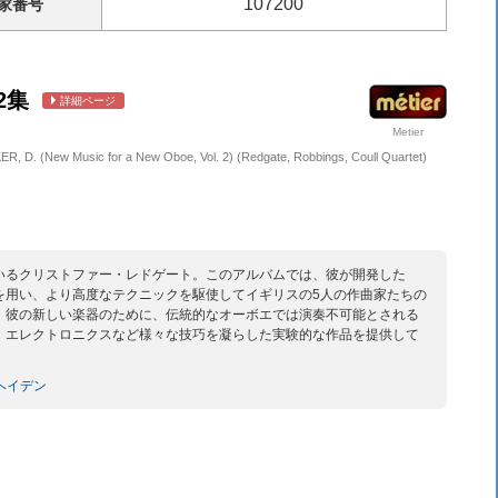
107200
家
番号
2集
詳細ページ
Metier
, D. (New Music for a New Oboe, Vol. 2) (Redgate, Robbings, Coull Quartet)
いるクリストファー・レドゲート。このアルバムでは、彼が開発した
音オーボエ）」を用い、より高度なテクニックを駆使してイギリスの5人の作曲家たちの
、彼の新しい楽器のために、伝統的なオーボエでは演奏不可能とされる
、エレクトロニクスなど様々な技巧を凝らした実験的な作品を提供して
ヘイデン