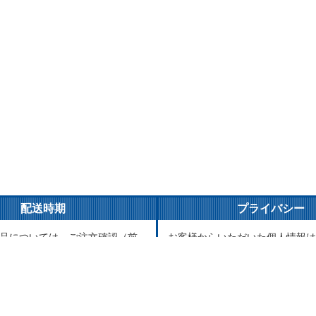
配送時期
プライバシー
品については、ご注文確認（前
お客様からいただいた個人情報は
ご入金確認）後３営業日以内の
とご連絡以外には一切使用致しま
がけております。万が一ご出荷
が責任をもって安全に蓄積・保管
はメールでご連絡致します。
に譲渡・提供することはございま
品については、海外からお取り
送まで1～2か月かかる場合もご