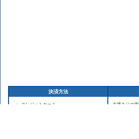
決済方法
クレジットカード
在庫ありの商
銀行振込
払いの場合は
後払い決済
発送をこころ
代金引換
が遅れる場合
Apple Pay
お取り寄せ商
セブンイレブン（前払）
寄せのため発