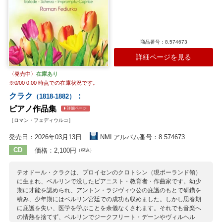
商品番号：8.574673
詳細ページを見る
〈発売中〉
在庫あり
※
0/00 0:00
時点での在庫状況です。
クラク
：
（1818-1882）
ピアノ作品集
詳細ページ
［ロマン・フェディウルコ］
発売日：2026年03月13日
NMLアルバム番号：8.574673
CD
価格：2,100円
（税込）
テオドール・クラクは、プロイセンのクロトシン（現ポーランド領）
に生まれ、ベルリンで没したピアニスト・教育者・作曲家です。幼少
期に才能を認められ、アントン・ラジヴィウ公の庇護のもとで研鑽を
積み、少年期にはベルリン宮廷での成功も収めました。しかし思春期
に庇護を失い、医学を学ぶことを余儀なくされます。それでも音楽へ
の情熱を捨てず、ベルリンでジークフリート・デーンやヴィルヘル