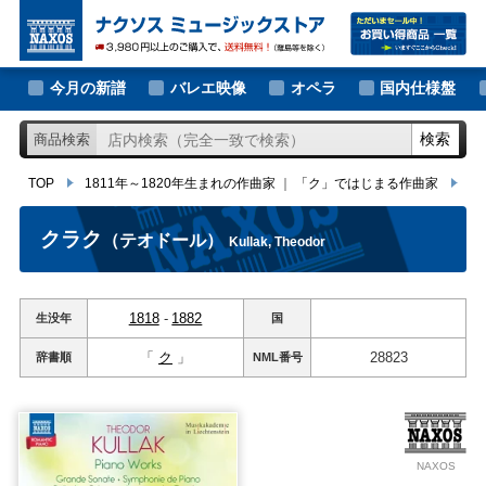
大作曲家の新譜
TOP
1811年～1820年生まれの作曲家
｜
「ク」ではじまる作曲家
クラ
著名作曲家の新譜
今月の新譜
バレエ映像
オペラ
国内仕様盤
マイナー作曲家の新譜
検索
商品検索
月別新譜一覧
TOP
1811年～1820年生まれの作曲家
｜
「ク」ではじまる作曲家
ク
クラク
（テオドール）
Kullak, Theodor
1818
-
1882
生没年
国
「
ク
」
28823
辞書順
NML
番号
NAXOS