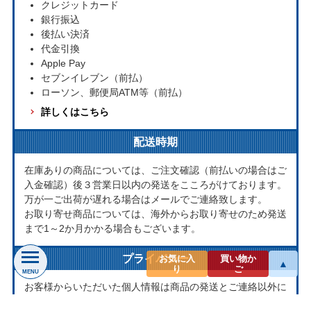
クレジットカード
銀行振込
後払い決済
代金引換
Apple Pay
セブンイレブン（前払）
ローソン、郵便局ATM等（前払）
詳しくはこちら
配送時期
在庫ありの商品については、ご注文確認（前払いの場合はご
入金確認）後３営業日以内の発送をこころがけております。
万が一ご出荷が遅れる場合はメールでご連絡致します。
お取り寄せ商品については、海外からお取り寄せのため発送
まで1～2か月かかる場合もございます。
プライバシー
お気に入
買い物か
▲
り
ご
MENU
お客様からいただいた個人情報は商品の発送とご連絡以外に
は一切使用致しません。当社が責任をもって安全に蓄積・保