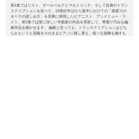
第1集ではリスト、タールベルクとマルトゥッチ、そして自身のトラン
スクリプションを並べて、19世紀半ばから後半にかけての「家庭での
オペラの楽しみ方」を見事に再現したピアニスト、アンドリュー・ラ
イト。第2集では更に珍しい作曲家の作品を用意して、華麗で巧みな編
曲作品を聴かせます。 編曲と言っても、トランスクリプションはどち
らかというと原曲をそのままピアノに移し替え、様々な装飾を施すも
のが多く、パラフレーズは更に技巧的にしたものと言えるでしょう。
また、メロディを自由に発展させた幻想曲などもあり、作曲家によっ
て、元のアリアがどのように変化させられているかを聴き比べるのも
面白いものです。
収録作曲家：
クラク
サン＝サーンス
タールベルク
ベッリーニ
ライト
リスト
レシェティツキ