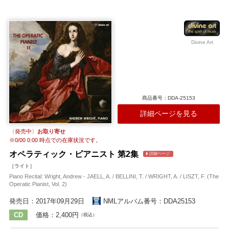
ム・タウベルトに学び、博士号取得後には王の支援を受けてウィーン
でカール・チェルニー、オットー・ニコライらに師事しました。 帰国
後はプロイセン王女アンナのピアノ教師に任命され、社交界で名声を
確立します。1846年には宮廷ピアニストとなり、1850年にはベルリン
音楽学校を共同設立、さらに私立の「クラク・アカデミー」を創設し
Divine Art
てドイツ最大級の音楽教育機関へと発展させました。教育者として多
大な影響を与える一方、作曲家・編曲家としても多数の作品を残し、
その活動は生涯にわたり精力的に続けられました。 （...）
収録作曲家：
クラク
商品番号：DDA-25153
詳細ページを見る
〈発売中〉
お取り寄せ
※
0/00 0:00
時点での在庫状況です。
オペラティック・ピアニスト 第2集
詳細ページ
［ライト］
Piano Recital: Wright, Andrew - JAELL, A. / BELLINI, T. / WRIGHT, A. / LISZT, F. (The
Operatic Pianist, Vol. 2)
発売日：2017年09月29日
NMLアルバム番号：DDA25153
CD
価格：2,400円
（税込）