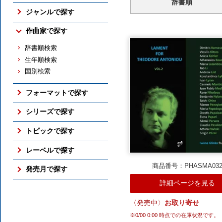
辞書順
売れ筋の新譜
ジャンルで探す
売れ筋のCD
交響曲
作曲家で探す
売れ筋の映像メディア
管弦楽曲
売れ筋の交響曲
辞書順検索
協奏曲
売れ筋のバレエ（映像）
生年順検索
室内楽曲
売れ筋のピアノ
国別検索
ピアノ曲
売れ筋の古楽
古楽
総合（上位300件）
フォーマットで探す
バレエ（映像）
予約ランキング
ボックス・セット
オペラ
シリーズで探す
すべての売れ筋ランキング
SACD
吹奏楽
アメリカン・クラシックス
トピックで探す
DVD / Blu-ray
すべてのジャンル
ナクソス・ヒストリカル
さまざまな全集
レーベルで探す
フォーマットのTOP
期待の新進演奏家
国内仕様輸入盤
商品番号：PHASMA03
NAXOS
発売月で探す
シリーズのTOP
国内レーベル盤
ORFEO
詳細ページを見る
ここ3ヶ月分
トピックのTOP
BR KLASSIK
2026年10月
ALPHA
〈発売中〉
お取り寄せ
2026年9月
ARCANA
※
0/00 0:00
時点での在庫状況です。
2026年8月