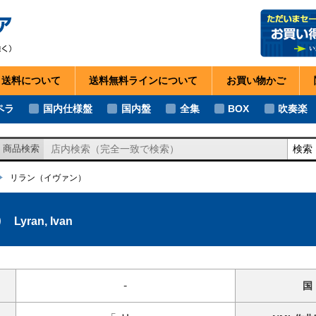
・送料
について
送料無料ライン
について
お買い物
かご
ペラ
国内仕様盤
国内盤
全集
BOX
吹奏楽
検索
商品検索
リラン
（イヴァン）
）
Lyran, Ivan
-
国