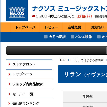
トップページ
レビュー
会社
概要
お支払い
今月の新譜
バレエ映像
オ
TOP
「リ」ではじまる作曲家
ストアフロント
リラン
（イヴァン
トップページ
ショップ内商品検索
セール！ 一覧
生没年
売れ筋ランキング