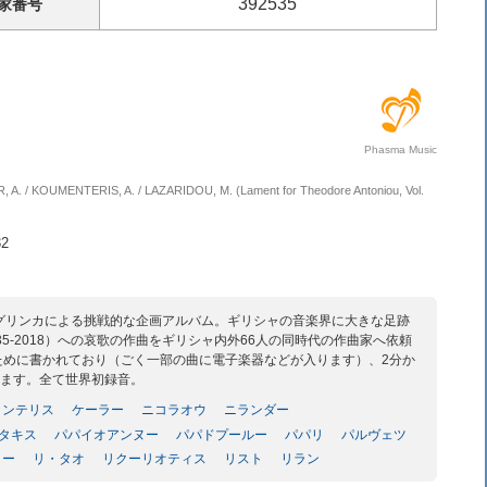
392535
家
番号
Phasma Music
, A. / KOUMENTERIS, A. / LAZARIDOU, M. (Lament for Theodore Antoniou, Vol.
2
グリンカによる挑戦的な企画アルバム。ギリシャの音楽界に大きな足跡
5-2018）への哀歌の作曲をギリシャ内外66人の同時代の作曲家へ依頼
ために書かれており（ごく一部の曲に電子楽器などが入ります）、2分か
います。全て世界初録音。
メンテリス
ケーラー
ニコラオウ
ニランダー
タキス
パパイオアンヌー
パパドプールー
パパリ
パルヴェツ
ゥー
リ・タオ
リクーリオティス
リスト
リラン