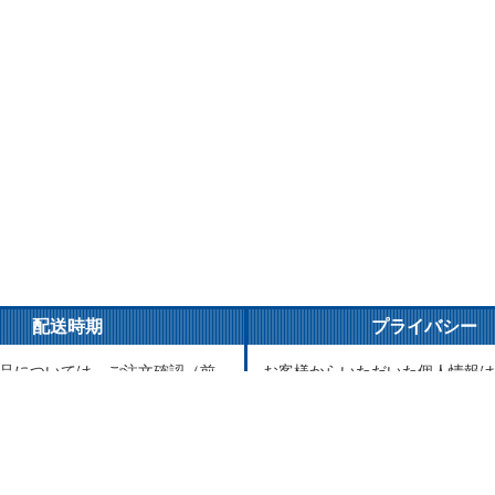
配送時期
プライバシー
品については、ご注文確認（前
お客様からいただいた個人情報は
ご入金確認）後３営業日以内の
とご連絡以外には一切使用致しま
がけております。万が一ご出荷
が責任をもって安全に蓄積・保管
はメールでご連絡致します。
に譲渡・提供することはございま
品については、海外からお取り
送まで1～2か月かかる場合もご