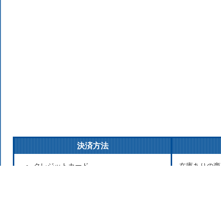
決済方法
クレジットカード
在庫ありの商
銀行振込
払いの場合は
後払い決済
発送をこころ
代金引換
が遅れる場合
Apple Pay
お取り寄せ商
セブンイレブン（前払）
寄せのため発