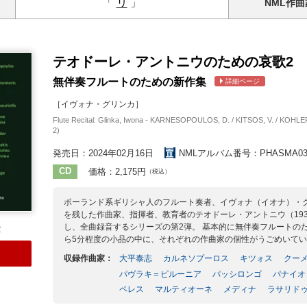
「
リ
」
NML
作曲
テオドーレ・アントニウのための哀歌2
無伴奏フルートのための新作集
詳細ページ
［イヴォナ・グリンカ］
Flute Recital: Glinka, Iwona - KARNESOPOULOS, D. / KITSOS, V. / KOHLER
2)
発売日：2024年02月16日
NMLアルバム番号：PHASMA03
CD
価格：2,175円
（税込）
ポーランド系ギリシャ人のフルート奏者、イヴォナ（イオナ）・
を残した作曲家、指揮者、教育者のテオドーレ・アントニウ（193
し、全曲録音するシリーズの第2弾。 基本的に無伴奏フルートの
2
ら5分程度の小品の中に、それぞれの作曲家の個性がうごめいて
収録作曲家：
大平泰志
カルネソプーロス
キツォス
クー
パヴラキ＝ピルーニア
パッシロンゴ
パナイオ
ペレス
マルティオーネ
メディナ
ラサリド