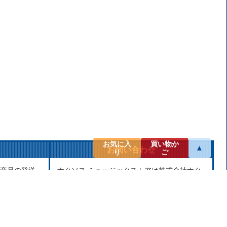
お気に入
買い物か
▲
お問い合わせ
り
ご
商品の発送
ナクソス ミュージックストアは株式会社ナク
せん。当社
ソス・ジャパン株式会社が運営しておりま
し、第三者
す。
せん。
商品等のお問合わせ等ございましたら、各商
品ページにあるお問合わせボタン、またはメ
ールにてお問い合わせください。