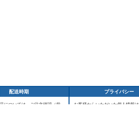
配送時期
プライバシー
品については、ご注文確認（前
お客様からいただいた個人情報は
ご入金確認）後３営業日以内の
とご連絡以外には一切使用致しま
がけております。万が一ご出荷
が責任をもって安全に蓄積・保管
はメールでご連絡致します。
に譲渡・提供することはございま
品については、海外からお取り
送まで1～2か月かかる場合もご