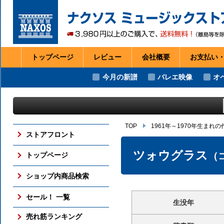
トップページ
レビュー
会社
概要
お支払い
今月の新譜
バレエ映像
オ
TOP
1961年～1970年生まれ
ストアフロント
ツォウグラス
（
トップページ
ショップ内商品検索
セール！ 一覧
生没年
売れ筋ランキング