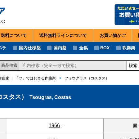
・送料
について
送料無料ライン
について
お買い物
かご
ペラ
国内仕様盤
国内盤
全集
BOX
吹奏楽
検索
商品検索
の作曲家
｜
「ツ」ではじまる作曲家
ツォウグラス
（コスタス）
コスタス）
Tsougras, Costas
1966
-
国