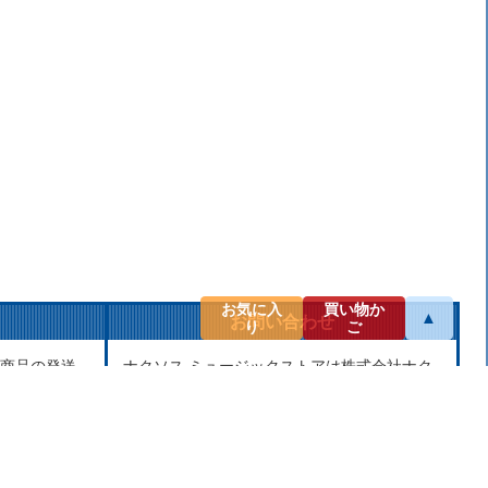
お気に入
買い物か
▲
お問い合わせ
り
ご
商品の発送
ナクソス ミュージックストアは株式会社ナク
せん。当社
ソス・ジャパン株式会社が運営しておりま
し、第三者
す。
せん。
商品等のお問合わせ等ございましたら、各商
品ページにあるお問合わせボタン、またはメ
ールにてお問い合わせください。