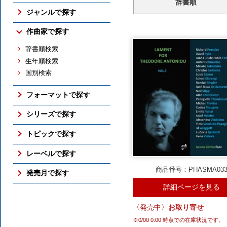
辞書順
売れ筋の新譜
ジャンルで探す
売れ筋のCD
交響曲
作曲家で探す
売れ筋の映像メディア
管弦楽曲
売れ筋の交響曲
辞書順検索
協奏曲
売れ筋のバレエ（映像）
生年順検索
室内楽曲
売れ筋のピアノ
国別検索
ピアノ曲
売れ筋の古楽
古楽
総合（上位300件）
フォーマットで探す
バレエ（映像）
予約ランキング
ボックス・セット
オペラ
シリーズで探す
すべての売れ筋ランキング
SACD
吹奏楽
アメリカン・クラシックス
トピックで探す
DVD / Blu-ray
すべてのジャンル
ナクソス・ヒストリカル
さまざまな全集
レーベルで探す
フォーマットのTOP
期待の新進演奏家
国内仕様輸入盤
商品番号：PHASMA03
NAXOS
発売月で探す
シリーズのTOP
国内レーベル盤
ORFEO
詳細ページを見る
ここ3ヶ月分
トピックのTOP
BR KLASSIK
2026年10月
ALPHA
〈発売中〉
お取り寄せ
2026年9月
ARCANA
※
0/00 0:00
時点での在庫状況です。
2026年8月