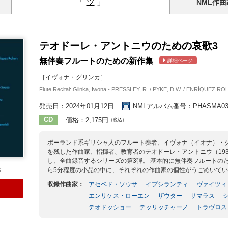
「
ツ
」
NML
作曲
テオドーレ・アントニウのための哀歌3
無伴奏フルートのための新作集
詳細ページ
［イヴォナ・グリンカ］
Flute Recital: Glinka, Iwona - PRESSLEY, R. / PYKE, D.W. / ENRÍQUEZ RO
発売日：2024年01月12日
NMLアルバム番号：PHASMA03
CD
価格：2,175円
（税込）
ポーランド系ギリシャ人のフルート奏者、イヴォナ（イオナ）・
を残した作曲家、指揮者、教育者のテオドーレ・アントニウ（193
し、全曲録音するシリーズの第3弾。 基本的に無伴奏フルートの
ら5分程度の小品の中に、それぞれの作曲家の個性がうごめいて
3
収録作曲家：
アセベド・ソウサ
イプシランティ
ヴァイツィ
エンリケス・ローエン
ザウター
サマラス
テオドッショー
テッリッチャーノ
トラヴロス