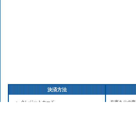
決済方法
クレジットカード
在庫ありの商
銀行振込
払いの場合は
後払い決済
発送をこころ
代金引換
が遅れる場合
Apple Pay
お取り寄せ商
セブンイレブン（前払）
寄せのため発