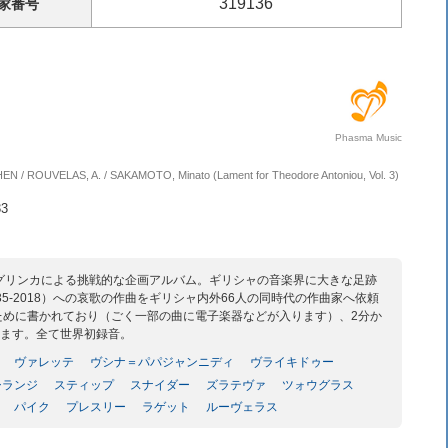
319136
家
番号
Phasma Music
HEN / ROUVELAS, A. / SAKAMOTO, Minato (Lament for Theodore Antoniou, Vol. 3)
3
グリンカによる挑戦的な企画アルバム。ギリシャの音楽界に大きな足跡
5-2018）への哀歌の作曲をギリシャ内外66人の同時代の作曲家へ依頼
ために書かれており（ごく一部の曲に電子楽器などが入ります）、2分か
います。全て世界初録音。
ヴァレッテ
ヴシナ＝パパジャンニディ
ヴライキドゥー
シランジ
スティップ
スナイダー
ズラテヴァ
ツォウグラス
パイク
プレスリー
ラゲット
ルーヴェラス