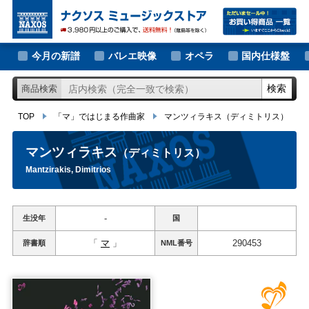
大作曲家の新譜
TOP
「マ」ではじまる作曲家
マンツィラキス
（ディミトリス）
著名作曲家の新譜
今月の新譜
バレエ映像
オペラ
国内仕様盤
マイナー作曲家の新譜
検索
商品検索
月別新譜一覧
TOP
「マ」ではじまる作曲家
マンツィラキス
（ディミトリス）
マンツィラキス
（ディミトリス）
Mantzirakis, Dimitrios
-
生没年
国
「
マ
」
290453
辞書順
NML
番号