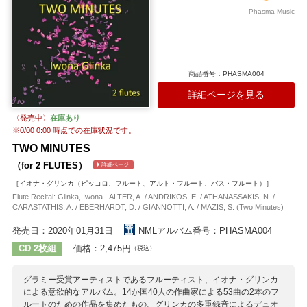
Phasma Music
商品番号：PHASMA004
詳細ページを見る
〈発売中〉
在庫あり
※
0/00 0:00
時点での在庫状況です。
TWO MINUTES
（for 2 FLUTES）
詳細ページ
［イオナ・グリンカ（ピッコロ、フルート、アルト・フルート、バス・フルート）］
Flute Recital: Glinka, Iwona - ALTER, A. / ANDRIKOS, E. / ATHANASSAKIS, N. /
CARASTATHIS, A. / EBERHARDT, D. / GIANNOTTI, A. / MAZIS, S. (Two Minutes)
発売日：2020年01月31日
NMLアルバム番号：PHASMA004
CD 2枚組
価格：2,475円
（税込）
グラミー受賞アーティストであるフルーティスト、イオナ・グリンカ
による意欲的なアルバム。14か国40人の作曲家による53曲の2本のフ
ルートのための作品を集めたもの。グリンカの多重録音によるデュオ