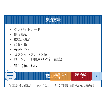
決済方法
クレジットカード
銀行振込
後払い決済
代金引換
Apple Pay
セブンイレブン（前払）
ローソン、郵便局ATM等（前払）
詳しくはこちら
お気に入
買い物か
配送時期
▲
り
ご
MENU
在庫ありの商品については、ご注文確認（前払いの場合はご
入金確認）後３営業日以内の発送をこころがけております。
万が一ご出荷が遅れる場合はメールでご連絡致します。
お取り寄せ商品については、海外からお取り寄せのため発送
まで1～2か月かかる場合もございます。