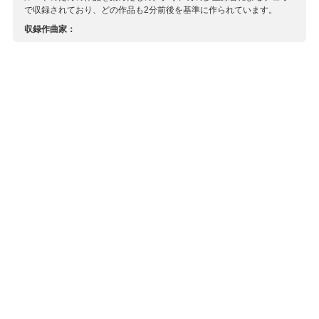
で収録されており、どの作品も2分前後を基準に作られています。
収録作曲家：
アセベド・ソウサ
アタナサキス
アナスタシュー
アルター
ヴィアル
ウィタカー
ヴルピアーニ
エベルハルト
カラスタティス
ギャンブリング
ケーラー
ゲオルギアディス
コストプーロス
ザウター
シジンスキ
ジャンノッティ
スタインク
スタテロー
スティップ
チャガー
テオドッショー
トータント
トラヴロス
パヴラキ＝ピルーニア
バスケス
パパリ
ブリックマン
フリューヴァルト
プレスリー
ボジムJr
マツィス
マンツィラキス
リアン
レナルツ
ワシュカII
ハング