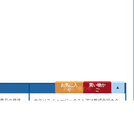
お気に入
買い物か
▲
お問い合わせ
り
ご
商品の発送
ナクソス ミュージックストアは株式会社ナク
せん。当社
ソス・ジャパン株式会社が運営しておりま
し、第三者
す。
せん。
商品等のお問合わせ等ございましたら、各商
品ページにあるお問合わせボタン、またはメ
ールにてお問い合わせください。