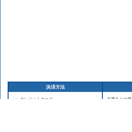
決済方法
クレジットカード
在庫ありの商
銀行振込
払いの場合は
後払い決済
発送をこころ
代金引換
が遅れる場合
Apple Pay
お取り寄せ商
セブンイレブン（前払）
寄せのため発