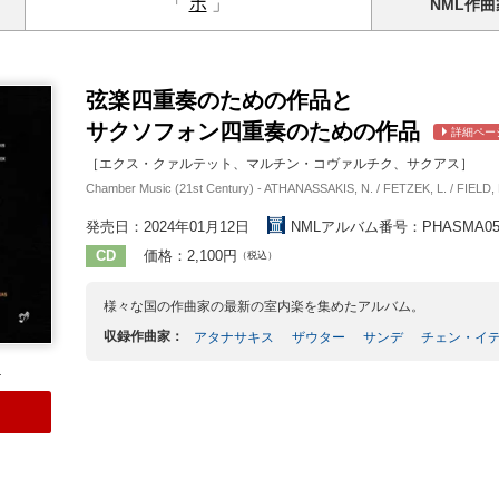
「
ホ
」
NML
作曲
弦楽四重奏のための作品と
サクソフォン四重奏のための作品
詳細ペー
［エクス・クァルテット、マルチン・コヴァルチク、サクアス］
Chamber Music (21st Century) - ATHANASSAKIS, N. / FETZEK, L. / FIELD, B
発売日：2024年01月12日
NMLアルバム番号：PHASMA05
CD
価格：2,100円
（税込）
様々な国の作曲家の最新の室内楽を集めたアルバム。
収録作曲家：
アタナサキス
ザウター
サンデ
チェン・イ
4