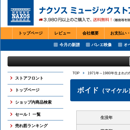
トップページ
レビュー
会社
概要
お支払い
今月の新譜
バレエ映像
オ
TOP
1971年～1980年生まれ
ストアフロント
ボイド
（マイケル
トップページ
ショップ内商品検索
セール！ 一覧
生没年
売れ筋ランキング