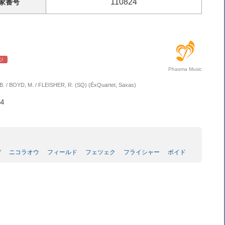
110824
家
番号
ジ
Phasma Music
. / BOYD, M. / FLEISHER, R. (SQ) (ÉxQuartet, Saxas)
4
デ
ニコラオウ
フィールド
フェツェク
フライシャー
ボイド