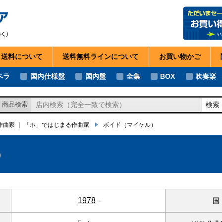
・送料
について
送料無料ライン
について
お買い物
かご
ペラ
国内仕様盤
国内盤
全集
BOX
吹奏楽
検索
商品検索
の作曲家
｜
「ホ」ではじまる作曲家
ボイド
（マイケル）
）
1978
-
国