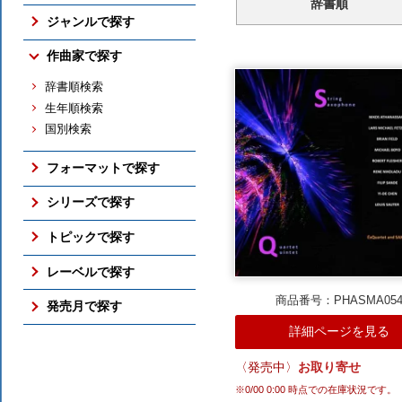
辞書順
売れ筋の新譜
ジャンルで探す
売れ筋のCD
交響曲
作曲家で探す
売れ筋の映像メディア
管弦楽曲
売れ筋の交響曲
辞書順検索
協奏曲
売れ筋のバレエ（映像）
生年順検索
室内楽曲
売れ筋のピアノ
国別検索
ピアノ曲
売れ筋の古楽
古楽
総合（上位300件）
フォーマットで探す
バレエ（映像）
予約ランキング
ボックス・セット
オペラ
シリーズで探す
すべての売れ筋ランキング
SACD
吹奏楽
アメリカン・クラシックス
トピックで探す
DVD / Blu-ray
すべてのジャンル
ナクソス・ヒストリカル
さまざまな全集
レーベルで探す
フォーマットのTOP
期待の新進演奏家
国内仕様輸入盤
商品番号：PHASMA05
NAXOS
発売月で探す
シリーズのTOP
国内レーベル盤
ORFEO
詳細ページを見る
ここ3ヶ月分
トピックのTOP
BR KLASSIK
2026年10月
ALPHA
〈発売中〉
お取り寄せ
2026年9月
ARCANA
※
0/00 0:00
時点での在庫状況です。
2026年8月