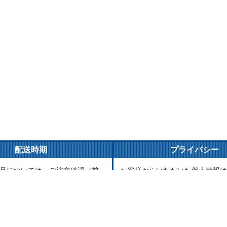
配送時期
プライバシー
品については、ご注文確認（前
お客様からいただいた個人情報は
ご入金確認）後３営業日以内の
とご連絡以外には一切使用致しま
がけております。万が一ご出荷
が責任をもって安全に蓄積・保管
はメールでご連絡致します。
に譲渡・提供することはございま
品については、海外からお取り
送まで1～2か月かかる場合もご