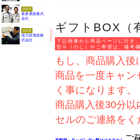
滋賀県
喜多酒造株式
会社
ギフトBOX（
滋賀県
浪乃音酒造株
式会社
下記画像から商品ページに行き
熨斗（のし）やご希望は、備考
もし、商品購入後
商品を一度キャン
く事になります。
商品購入後30分
セルのご連絡をく
ご