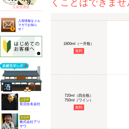
くことはできませ
玉泉堂酒造
入荷情報をメル
マガでお知ら
せ！
1800ml（一升瓶）
無料
720ml（四合瓶）
山形県
750ml（ワイン）
長沼合名会社
無料
高知県
株式会社アリ
サワ