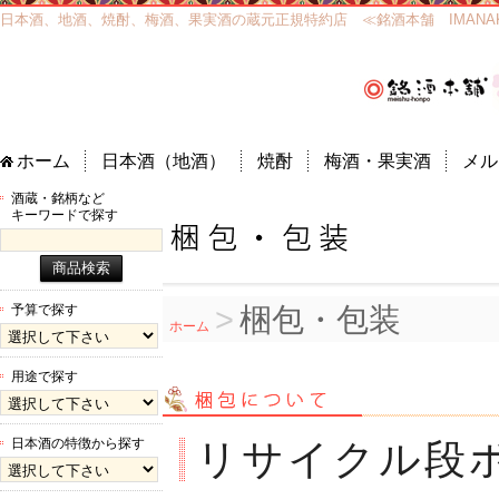
日本酒、地酒、焼酎、梅酒、果実酒の蔵元正規特約店 ≪銘酒本舗 IMANAKA
ホーム
日本酒（地酒）
焼酎
梅酒・果実酒
メル
酒蔵・銘柄など
キーワードで探す
>
梱包・包装
予算で探す
ホーム
用途で探す
日本酒の特徴から探す
リサイクル段