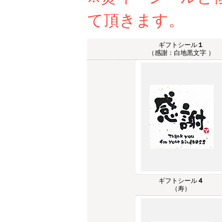
て頂きます。
ギフトシール
１
（感謝：白地黒文字 ）
ギフトシール
４
（寿）