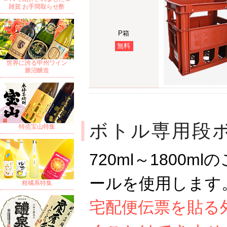
雑賀 お手間取らせ酢
P箱
無料
世界に誇る甲州ワイン
勝沼醸造
ボトル専用段
特烝宝山特集
720ml～180
ールを使用します
柑橘系特集
宅配便伝票を貼る