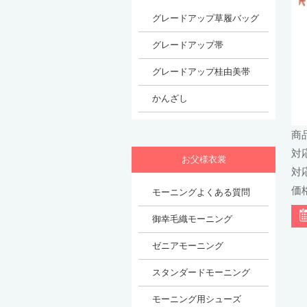
商
対応
対
価格