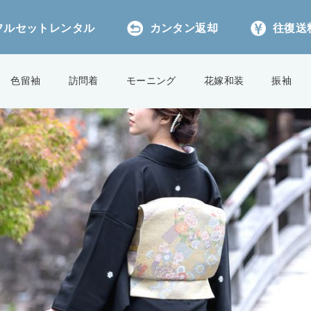
フルセットレンタル
カンタン返却
往復送料
色留袖
訪問着
モーニング
花嫁和装
振袖