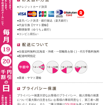
●クレジットカード決済
●楽天バンク決済・銀行振込（楽天銀行）
●代金引換【ヤマト運輸】
●郵便振替（ゆうちょ銀行）
●コンビニ前払い
●往復送料無料(北海道・沖縄・一部離島を除く)・代引手数料無料
●配達時間指定
●業者：ヤマト運輸
プライバシー保護大切なお客様のプライバシー、個人情報の保護
について最大限の注意を払いお客様の事前同意なく、第三者へ開
示いたしません。また、ご購入情報は
SSL技術
を使って暗号化す