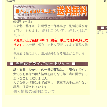
◎
送料
★
660円（一律）
※東北、北海道、沖縄県と一部離島は、別途記載させ
送料について、詳しくはこ
て頂いております。
詳し
ちら⇒
※お買い上げ金額3980円（税込）以上で送料無料とな
ります。
※一部、個別に送料を記載してある商品を除
く
※お届け先により、適用除外となる場合がございま
す。
紙・文具 ひかり の一番の商品は、「安心」です。
大切なお客様の個人情報を許可なく第三者に開示する
ようなことは致しません。
大切な個人情報は全て厳重に、第三者の手に届かない
場所に保管されています。
個人情報の保護について