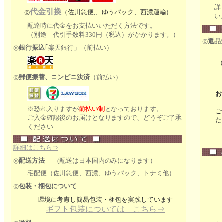
詳
代金引換
◎
（佐川急便,、ゆうパック、西濃運輸）
い
配達時に代金をお支払いいただく方法です。
（別途 代引手数料330円（税込）がかかります。）
◎
返品
◎
銀行振込
｢楽天銀行」（前払い）
◎
郵便振替、コンビニ決済
（前払い）
お
※恐れ入りますが
前払い制
となっております。
ご
ご入金確認後のお届けとなりますので、どうぞご了承
た
ください
詳細はこちら⇒
◎
配送方法
(配送は日本国内のみになります）
宅配便（佐川急便、西濃、ゆうパック、トナミ他）
◎
包装・梱包について
環境に考慮し簡易包装・梱包を実践しています
ギフト包装については こちら⇒