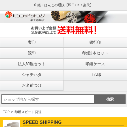
印鑑・はんこの通販【即日OK！楽天】
実印
銀行印
認印
印鑑2本セット
法人印鑑セット
印鑑ケース
シャチハタ
ゴム印
お名前つけ
TOP
印鑑スピード発送
SPEED SHIPPING