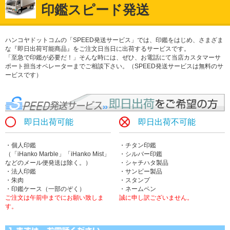
印鑑スピード発送
ハンコヤドットコムの「SPEED発送サービス」では、印鑑をはじめ、さまざま
な『即日出荷可能商品』をご注文日当日に出荷するサービスです。
「至急で印鑑が必要だ！」そんな時には、ぜひ、お電話にて当店カスタマーサ
ポート担当オペレーターまでご相談下さい。（SPEED発送サービスは無料のサ
ービスです）
即日出荷可能
即日出荷不可能
・個人印鑑
・チタン印鑑
（「iHanko Marble」「iHanko Mist」
・シルバー印鑑
などのメール便発送は除く。）
・シャチハタ製品
・法人印鑑
・サンビー製品
・朱肉
・スタンプ
・印鑑ケース（一部のぞく）
・ネームペン
ご注文は午前中までにお願い致しま
誠に申し訳ございません。
す。