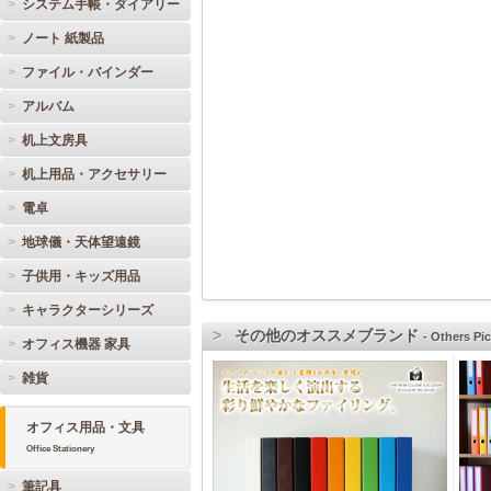
システム手帳・ダイアリー
ノート 紙製品
ファイル・バインダー
アルバム
机上文房具
机上用品・アクセサリー
電卓
地球儀・天体望遠鏡
子供用・キッズ用品
キャラクターシリーズ
その他のオススメブランド
- Others Pic
オフィス機器 家具
雑貨
オフィス用品・文具
Office Stationery
筆記具