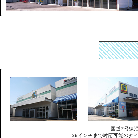
お支払い・送料
お買い物ガイド
国道7号線
26インチまで対応可能のタ