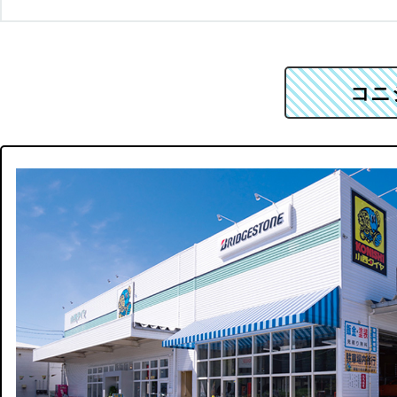
タイヤ単品
国産車タイヤ・ホイールセット
コニ
ホイール単品
チャイルドシート
ベビーカー
オフィスチェア
オプション品
（ナット、バルブ、センターキャップetc..)
会社概要