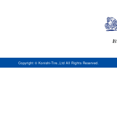
お
Copyright © Konishi-Tire.,Ltd All Rights Reserved.