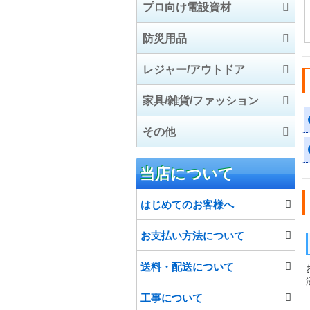
プロ向け電設資材
エアコン部材
IHクッキングヒーター
温水ルームヒーター
インターホン
防災用品
防犯・セキュリティ用
電設資材
こたつ
レジャー/アウトドア
品
住宅用火災警報器
工具/高圧洗浄機/芝刈機
防災用品
家具/雑貨/ファッション
石油給湯機器
電気自動車充電設備関
アウトドア
その他
連
除湿機/空気清浄機
厨房機器
スポーツ
家具
食洗機/オーブン
マリン
カーペット
食品
当店について
インテリア雑貨
プロジェクター
はじめてのお客様へ
ファッション
宅配ボックス
お支払い方法について
給水・排水ポンプ
送料・配送について
工事について