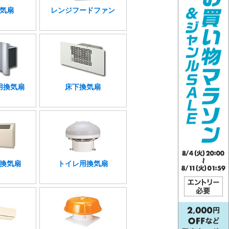
気扇
レンジフードファン
用換気扇
床下換気扇
換気扇
トイレ用換気扇