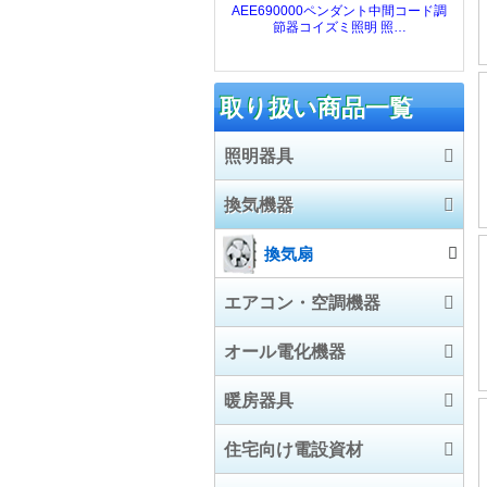
取り扱い商品一覧
照明器具
換気機器
LED照明器具
照明器具
換気扇
エアコン・空調機器
施設照明
オール電化機器
電球/ランプ
業務用エアコン
暖房器具
ハウジングエアコン
エコキュート
住宅向け電設資材
ルームエアコン
電気温水器
暖房器具