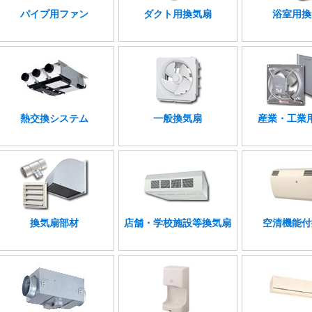
パイプ用ファン
ダクト用換気扇
浴室用換
熱交換システム
一般換気扇
産業・工業
換気扇部材
店舗・学校施設等換気扇
空清機能付