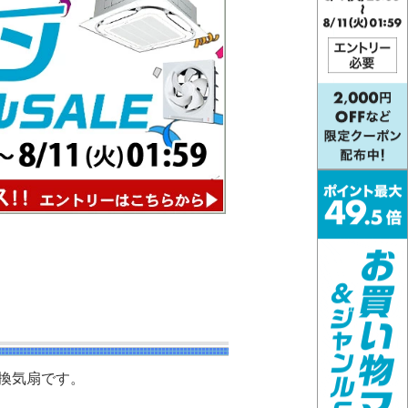
扇
換気扇です。