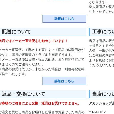
となります。
※大型商品や長
りをさせていた
詳細はこちら
配送について
工事につ
当店ではメーカー直送便をお勧めしています！
当店は商品の販
を得意とする会
メーカー直送便にて配送する事によって商品の移動回数が
人様、一般のお
少なく、器具の破損等のトラブルを回避できます。
はご依頼の内容
※メーカー直送便は日曜・祝日の配送、また時間指定がで
よりお気軽にお
きませんのでご注意ください。
くお応えいたし
※商品のお受け取りが出来なかった場合は、別途再配送料
が発生いたします。
詳細はこちら
返品・交換について
当店につ
お客様のご都合による交換・返品はお受けできません。
タカラショップ
ご注文と異なる商品をお届けした場合やお届けした商品の
〒661-0012