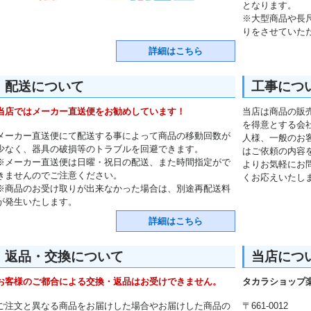
となります。
※大型商品や長
りをさせていた
詳細はこちら
配送について
工事につ
当店ではメーカー直送便をお勧めしています！
当店は商品の販
を得意とする会
メーカー直送便にて配送する事によって商品の移動回数が
人様、一般のお
少なく、器具の破損等のトラブルを回避できます。
はご依頼の内容
※メーカー直送便は日曜・祝日の配送、また時間指定がで
よりお気軽にお
きませんのでご注意ください。
くお応えいたし
※商品のお受け取りが出来なかった場合は、別途再配送料
が発生いたします。
詳細はこちら
返品・交換について
当店につ
お客様のご都合による交換・返品はお受けできません。
タカラショップ
ご注文と異なる商品をお届けした場合やお届けした商品の
〒661-0012