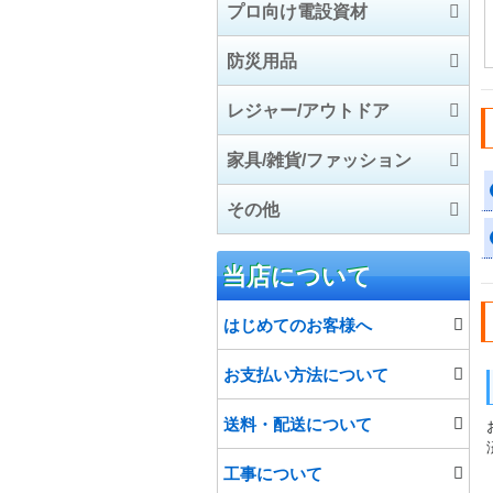
プロ向け電設資材
エアコン部材
IHクッキングヒーター
温水ルームヒーター
インターホン
防災用品
防犯・セキュリティ用
電設資材
こたつ
レジャー/アウトドア
品
住宅用火災警報器
工具/高圧洗浄機/芝刈機
防災用品
家具/雑貨/ファッション
石油給湯機器
電気自動車充電設備関
アウトドア
その他
連
除湿機/空気清浄機
厨房機器
スポーツ
家具
食洗機/オーブン
マリン
カーペット
食品
当店について
インテリア雑貨
プロジェクター
はじめてのお客様へ
ファッション
宅配ボックス
お支払い方法について
給水・排水ポンプ
送料・配送について
工事について