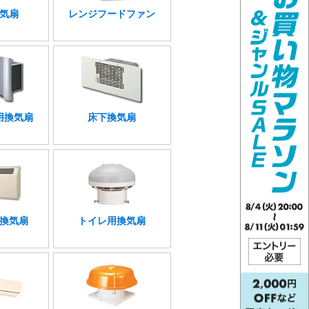
気扇
レンジフードファン
用換気扇
床下換気扇
換気扇
トイレ用換気扇