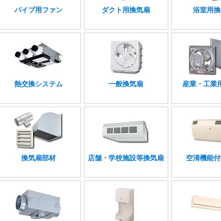
パイプ用ファン
ダクト用換気扇
浴室用換
熱交換システム
一般換気扇
産業・工業
換気扇部材
店舗・学校施設等換気扇
空清機能付