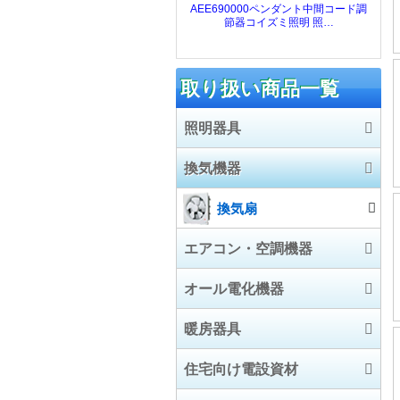
取り扱い商品一覧
照明器具
換気機器
LED照明器具
照明器具
換気扇
エアコン・空調機器
施設照明
オール電化機器
電球/ランプ
業務用エアコン
暖房器具
ハウジングエアコン
エコキュート
住宅向け電設資材
ルームエアコン
電気温水器
暖房器具