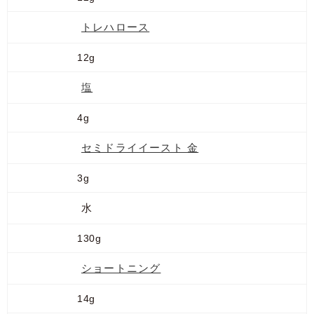
トレハロース
12g
塩
4g
セミドライイースト 金
3g
水
130g
ショートニング
14g