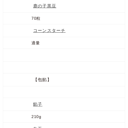
鹿の子黒豆
70粒
コーンスターチ
適量
【包餡】
餡子
210g