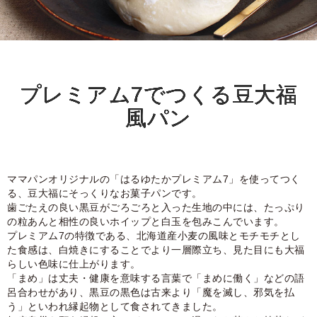
プレミアム7でつくる豆大福
風パン
ママパンオリジナルの「はるゆたかプレミアム7」を使ってつく
る、豆大福にそっくりなお菓子パンです。
歯ごたえの良い黒豆がごろごろと入った生地の中には、たっぷり
の粒あんと相性の良いホイップと白玉を包みこんでいます。
プレミアム7の特徴である、北海道産小麦の風味とモチモチとし
た食感は、白焼きにすることでより一層際立ち、見た目にも大福
らしい色味に仕上がります。
「まめ」は丈夫・健康を意味する言葉で「まめに働く」などの語
呂合わせがあり、黒豆の黒色は古来より「魔を滅し、邪気を払
う」といわれ縁起物として食されてきました。