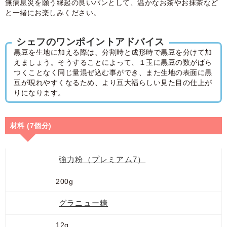
無病息災を願う縁起の良いパンとして、温かなお茶やお抹茶など
と一緒にお楽しみください。
シェフのワンポイントアドバイス
黒豆を生地に加える際は、分割時と成形時で黒豆を分けて加
えましょう。そうすることによって、１玉に黒豆の数がばら
つくことなく同じ量混ぜ込む事ができ、また生地の表面に黒
豆が現れやすくなるため、より豆大福らしい見た目の仕上が
りになります。
材料 (7個分)
強力粉（プレミアム7）
200g
グラニュー糖
12g