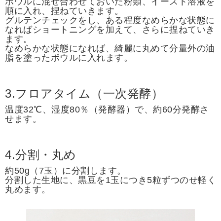
ボウルに混ぜ合わせておいた粉類、イースト溶液を
順に入れ、捏ねていきます。
グルテンチェックをし、ある程度なめらかな状態に
なればショートニングを加えて、さらに捏ねていき
ます。
なめらかな状態になれば、綺麗に丸めて分量外の油
脂を塗ったボウルに入れます。
3.フロアタイム（一次発酵）
温度32℃、湿度80％（発酵器）で、約60分発酵さ
せます。
4.分割・丸め
約50g（7玉）に分割します。
分割した生地に、黒豆を1玉につき5粒ずつのせ軽く
丸めます。