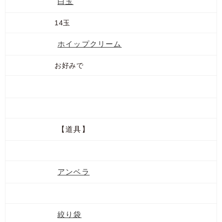
白玉
14玉
ホイップクリーム
お好みで
【道具】
アンベラ
絞り袋