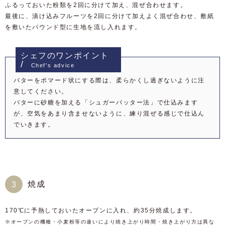
ふるっておいた粉類を2回に分けて加え、混ぜ合わせます。
最後に、漬け込みフルーツを2回に分けて加えよく混ぜ合わせ、敷紙
を敷いたパウンド型に生地を流し入れます。
シェフのワンポイント
Chef's advice
バターをポマード状にする際は、柔らかくし過ぎないように注
意してください。
バターに砂糖を加える「シュガーバッター法」で仕込みます
が、空気をあまり含ませないように、練り混ぜる感じで仕込ん
でいきます。
焼成
170℃に予熱しておいたオーブンに入れ、約35分焼成します。
※オーブンの機種・小麦粉等の違いにより焼き上がり時間・焼き上がり方は異な