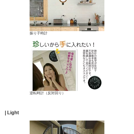
振り子時計
逆転時計（反対回り）
| Light