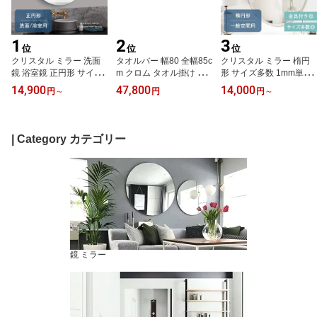
1
2
3
位
位
位
クリスタル ミラー 洗面
タオルバー 幅80 全幅85c
クリスタル ミラー 楕円
鏡 浴室鏡 正円形 サイズ
m クロム タオル掛け タ
形 サイズ多数 1mm単位
多数 1mm単位の指定も
オルハンガー タオルかけ
の指定も◎ 円形 鏡 壁掛
14,900
47,800
14,000
円
～
円
円
～
◎ 円形 洗面 鏡 浴室 壁掛
タオルレール 壁 シンプ
け ミラー 壁掛け 日本製
け ミラー 日本製 5mm厚
ル モダン おしゃれ 北欧
5mm厚 玄関 リビング 寝
壁掛け鏡 ウオールミラー
トイレ 洗面所 キッチン
室 トイレ 壁掛け鏡 ウオ
防湿鏡 姿見 全身 洗面台
浴室 お風呂 銀色 クロー
ールミラー 姿見 全身 楕
| Category カテゴリー
防湿 お風呂 正円 丸 丸い
ム クロームメッキ フェ
円 丸 長丸 丸い オーバル
サークル 夏セール 送料
イスタオル バスタオル
夏セール 送料無料 模様
無料 模様替え
夏セール 送料無料 模様
替え
替え
鏡 ミラー