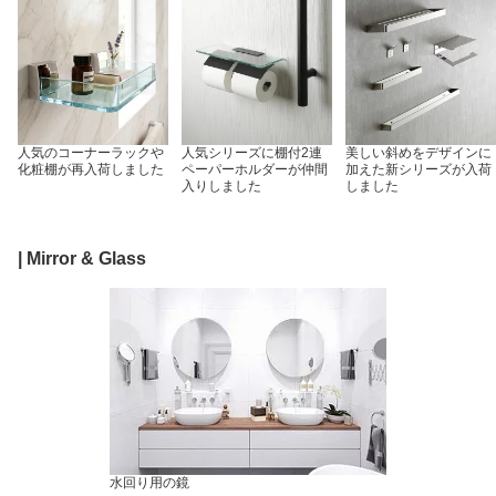
人気のコーナーラックや
人気シリーズに棚付2連
美しい斜めをデザインに
化粧棚が再入荷しました
ペーパーホルダーが仲間
加えた新シリーズが入荷
入りしました
しました
| Mirror & Glass
水回り用の鏡