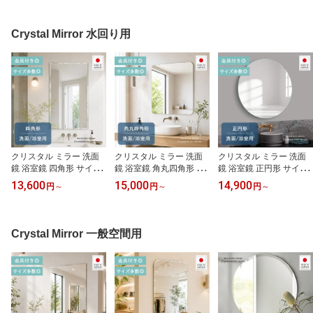
Crystal Mirror 水回り用
クリスタル ミラー 洗面
クリスタル ミラー 洗面
クリスタル ミラー 洗面
鏡 浴室鏡 四角形 サイズ
鏡 浴室鏡 角丸四角形 サ
鏡 浴室鏡 正円形 サイズ
多数 1mm単位の指定も
イズ多数 1mm単位の指
多数 1mm単位の指定も
13,600
15,000
14,900
円
～
円
～
円
～
◎ 水回りの鏡 長方形 正
定も◎ 水回りの鏡 長方
◎ 円形 洗面 鏡 浴室 壁掛
方形 洗面 鏡 浴室 壁掛け
形 正方形 洗面 鏡 浴室 壁
け ミラー 日本製 5mm厚
ミラー 日本製 5mm厚 壁
掛け ミラー 日本製 5mm
壁掛け鏡 ウオールミラー
掛け鏡 ウオールミラー
厚 壁掛け鏡 ウオールミ
防湿鏡 姿見 全身 洗面台
Crystal Mirror 一般空間用
防湿鏡 姿見 全身 洗面台
ラー 防湿鏡 姿見 全身 洗
防湿 お風呂 正円 丸 丸い
防湿 お風呂 角型 四角 四
面台 防湿 お風呂 角型 四
サークル 夏セール 送料
角形 夏セール 送料無料
角 四角形 夏セール 送料
無料 模様替え
模様替え
無料 模様替え