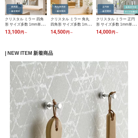
クリスタル ミラー 四角
クリスタル ミラー 角丸
クリスタル ミラー 正円
形 サイズ多数 1mm単位
四角形 サイズ多数 1mm
形 サイズ多数 1mm単位
の指定も◎ 長方形 正方
単位の指定も◎ 角が丸い
の指定も◎ 円形 鏡 壁掛
13,100
14,500
14,000
円
～
円
～
円
～
形 鏡 壁掛け ミラー 壁掛
長方形 正方形 鏡 壁掛け
け ミラー 壁掛け 日本製
け 日本製 5mm厚 玄関 リ
ミラー 壁掛け 日本製 5m
5mm厚 玄関 リビング 寝
ビング 寝室 トイレ 壁掛
m厚 玄関 リビング 寝室
室 トイレ 壁掛け鏡 ウオ
け鏡 ウオールミラー 姿
トイレ 壁掛け鏡 ウオー
ールミラー 姿見 全身 正
| NEW ITEM 新着商品
見 全身 角型 四角 四角形
ルミラー 姿見 全身 角型
円 丸 丸い サークル 夏セ
風水鏡 ミラー 夏セール
四角 四角形 風水鏡 ミラ
ール 送料無料 模様替え
送料無料 模様替え
ー 夏セール 送料無料 模
様替え