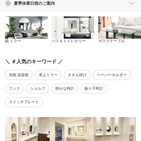
夏季休業日程のご案内
鏡 ミラー
バス＆トイレタリー
ガラステーブル
＼ ＃人気のキーワード ／
洗面 浴室鏡
卓上ミラー
タオル掛け
ペーパーホルダー
フック
シェルフ
静かな時計
振り子時計
スイッチプレート