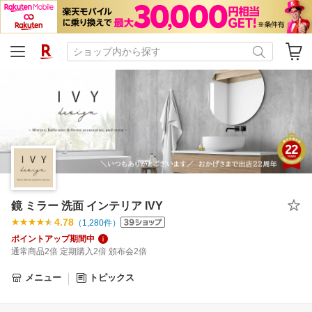
鏡 ミラー 洗面 インテリア IVY
4.78
（
1,280
件）
ポイントアップ期間中
通常商品2倍 定期購入2倍 頒布会2倍
メニュー
トピックス