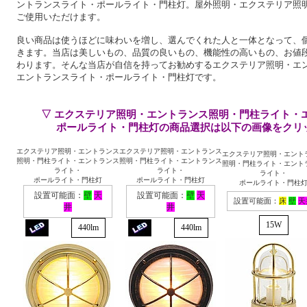
ントランスライト・ポールライト・門柱灯。屋外照明・エクステリア照
ご使用いただけます。
良い商品は使うほどに味わいを増し、選んでくれた人と一体となって、
きます。当店は美しいもの、品質の良いもの、機能性の高いもの、お値
わります。そんな当店が自信を持ってお勧めするエクステリア照明・エ
エントランスライト・ポールライト・門柱灯です。
▽ エクステリア照明・エントランス照明・門柱ライト・
ポールライト・門柱灯の商品選択は以下の画像をクリ
エクステリア照明・エントランス
エクステリア照明・エントランス
エクステリア照明・エント
照明・門柱ライト・エントランス
照明・門柱ライト・エントランス
照明・門柱ライト・エント
ライト・
ライト・
ライト・
ポールライト・門柱灯
ポールライト・門柱灯
ポールライト・門柱
設置可能面：
壁
天
設置可能面：
壁
天
設置可能面：
床
壁
天
井
井
15W
440lm
440lm