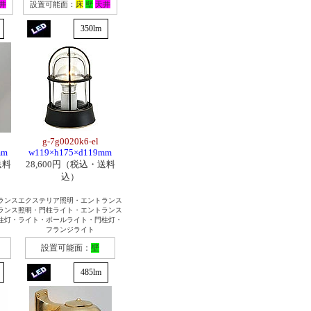
井
設置可能面：
床
壁
天井
350lm
g-7g0020k6-el
mm
w119×h175×d119mm
送料
28,600円（税込・送料
込）
ランス
エクステリア照明・エントランス
ランス
照明・門柱ライト・エントランス
柱灯・
ライト・ポールライト・門柱灯・
フランジライト
設置可能面：
壁
485lm