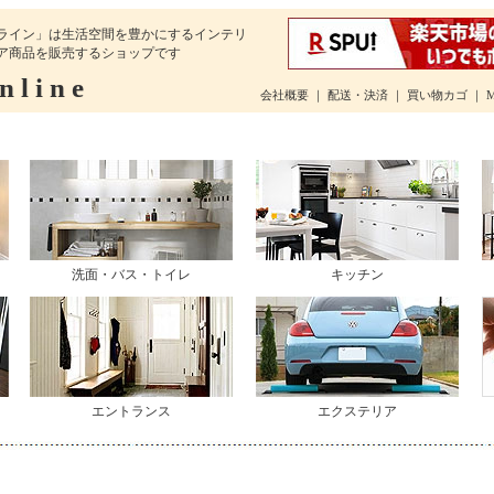
ライン」は生活空間を豊かにするインテリ
ア商品を販売するショップです
 l i n e
会社概要
｜
配送・決済
｜
買い物カゴ
｜
洗面・バス・トイレ
キッチン
エントランス
エクステリア