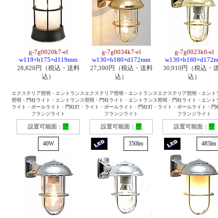
g-7g0020k7-el
g-7g0034k7-el
g-7g0023k6-el
w119×h175×d119mm
w130×h180×d172mm
w130×h180×d172
28,820円（税込・送料
27,390円（税込・送料
30,910円（税込・
込）
込）
込）
エクステリア照明・エントランス
エクステリア照明・エントランス
エクステリア照明・エント
照明・門柱ライト・エントランス
照明・門柱ライト・エントランス
照明・門柱ライト・エント
ライト・ポールライト・門柱灯・
ライト・ポールライト・門柱灯・
ライト・ポールライト・門
フランジライト
フランジライト
フランジライト
設置可能面：
壁
設置可能面：
壁
設置可能面：
壁
40W
350lm
485lm