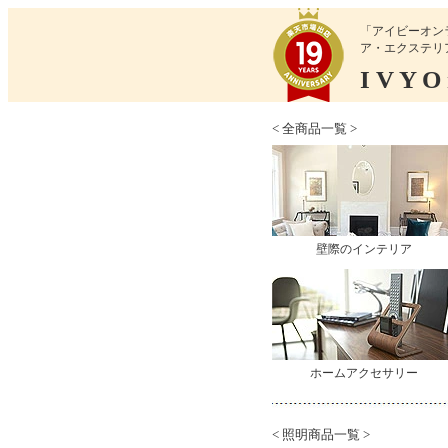
「アイビーオン
ア・エクステリ
I V Y O n
< 全商品一覧 >
壁際のインテリア
ホームアクセサリー
< 照明商品一覧 >