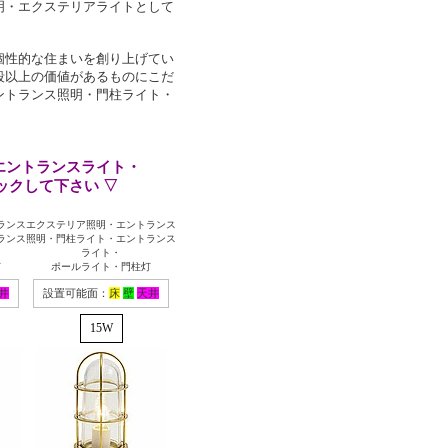
明・エクステリアライトとして
個性的な住まいを創り上げてい
段以上の価値があるものにこだ
ントランス照明・門柱ライト・
エントランスライト・
ックして下さい ▽
ランス
エクステリア照明・エントランス
ランス
照明・門柱ライト・エントランス
ライト・
灯
ポールライト・門柱灯
井
設置可能面：
床
壁
天井
15W