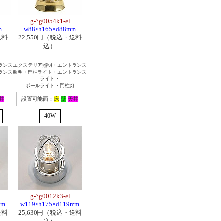
g-7g0054k1-el
m
w88×h165×d88mm
送料
22,550円（税込・送料
込）
ランス
エクステリア照明・エントランス
ランス
照明・門柱ライト・エントランス
ライト・
灯
ポールライト・門柱灯
井
設置可能面：
床
壁
天井
40W
g-7g0012k3-el
mm
w119×h175×d119mm
送料
25,630円（税込・送料