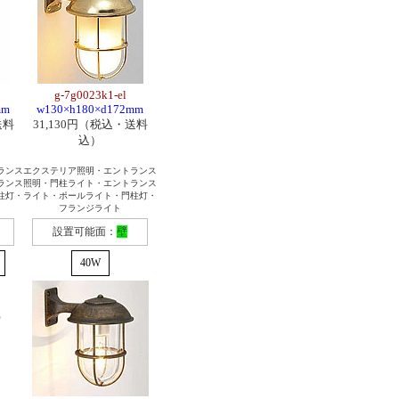
g-7g0023k1-el
mm
w130×h180×d172mm
送料
31,130円（税込・送料
込）
ランス
エクステリア照明・エントランス
ランス
照明・門柱ライト・エントランス
柱灯・
ライト・ポールライト・門柱灯・
フランジライト
設置可能面：
壁
40W