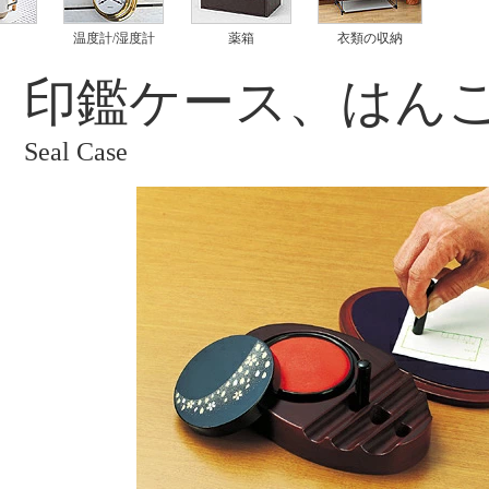
温度計/湿度計
薬箱
衣類の収納
印鑑ケース、はん
Seal Case