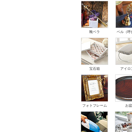
靴ベラ
ベル（呼
宝石箱
アイロ
フォトフレーム
お