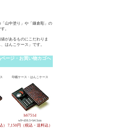
。
の「山中塗り」や「鎌倉彫」の
です。
価値があるものにこだわりま
ス、はんこケース」です。
品ページ・お買い物カゴへ
ス
印鑑ケース・はんこケース
h6751d
w9×d16.5×h4.5cm
料込）
7,150円（税込・送料込）