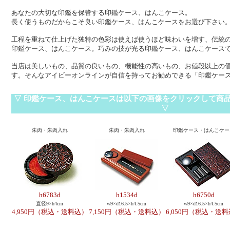
あなたの大切な印鑑を保管する印鑑ケース、はんこケース。
長く使うものだからこそ良い印鑑ケース、はんこケースをお選び下さい
工程を重ねて仕上げた独特の色彩は使えば使うほど味わいを増す、伝統
印鑑ケース、はんこケース。巧みの技が光る印鑑ケース、はんこケース
当店は美しいもの、品質の良いもの、機能性の高いもの、お値段以上の
す。そんなアイビーオンラインが自信を持ってお勧めできる「印鑑ケー
▽ 印鑑ケース、はんこケースは以下の画像をクリックして商
▽
朱肉・朱肉入れ
朱肉・朱肉入れ
印鑑ケース・はんこケー
h6783d
h1534d
h6750d
直径9×h4cm
w9×d16.5×h4.5cm
w9×d16.5×h4.5cm
4,950円（税込・送料込）
7,150円（税込・送料込）
6,050円（税込・送