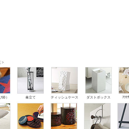
 >
ｱｸｾ
び鈴）
傘立て
ティッシュケース
ダストボックス