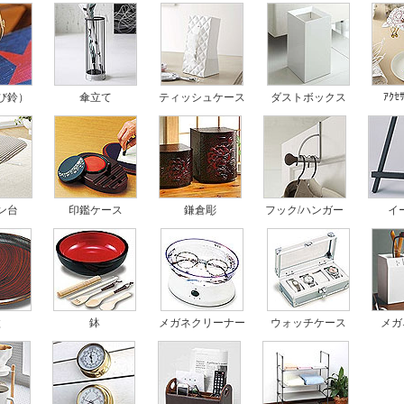
ｱｸｾ
び鈴）
傘立て
ティッシュケース
ダストボックス
ン台
印鑑ケース
鎌倉彫
フック/ハンガー
イ
盆
鉢
メガネクリーナー
ウォッチケース
メガ