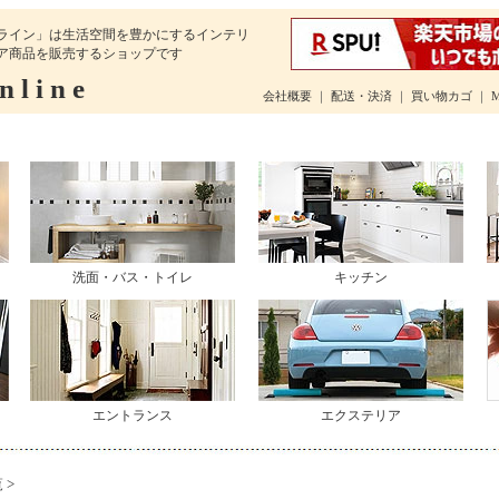
ライン」は生活空間を豊かにするインテリ
ア商品を販売するショップです
 l i n e
会社概要
｜
配送・決済
｜
買い物カゴ
｜
洗面・バス・トイレ
キッチン
エントランス
エクステリア
 >