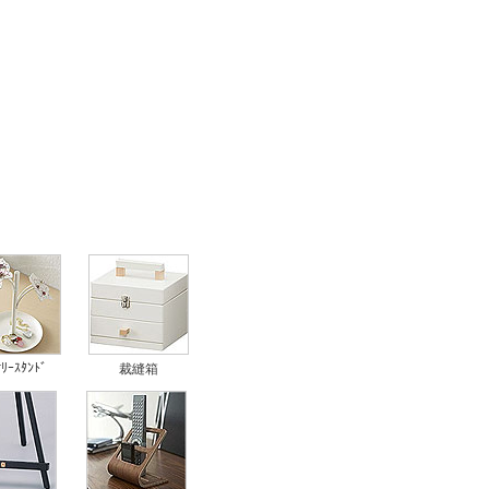
ｻﾘｰｽﾀﾝﾄﾞ
裁縫箱