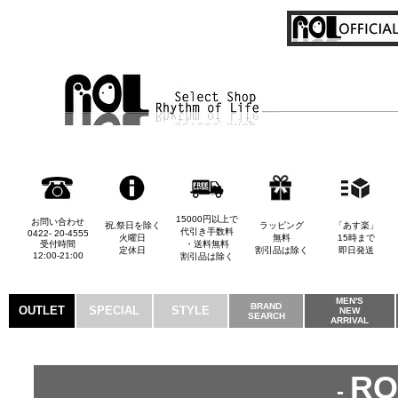
15000円以上で
お問い合わせ
祝,祭日を除く
ラッピング
「あす楽」
代引き手数料
0422- 20-4555
火曜日
無料
15時まで
受付時間
・送料無料
定休日
割引品は除く
即日発送
12:00-21:00
割引品は除く
MEN'S
BRAND
OUTLET
SPECIAL
STYLE
NEW
SEARCH
ARRIVAL
RO
-