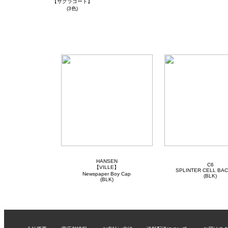
【サクラコート】
(3色)
HANSEN
C6
【VILLE】
SPLINTER CELL BA
Newspaper Boy Cap
(BLK)
(BLK)