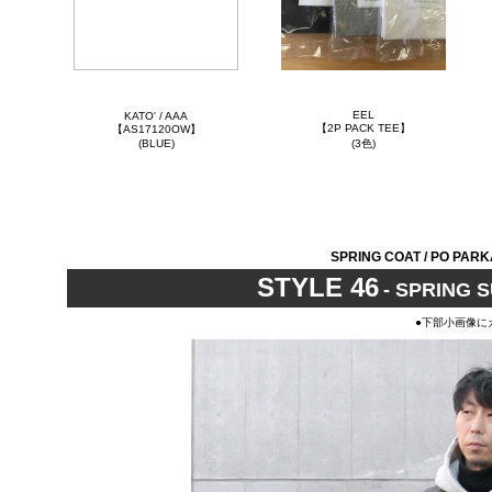
EEL
KATO' / AAA
【2P PACK TEE】
【AS17120OW】
(BLUE)
(3色)
SPRING COAT / PO PARK