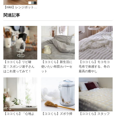
【nikii】レンジポット Recopo (レコポ)
関連記事
【ココくら】リピ確
【ココくら】新生活に
【ココくら】モコモコ
定！スポンジ迷子さん
使いたい布団カバーセ
毛布で体感する、冬の
はこれ使ってみて！
ット
最高の癒やし
【ココくら】「心地よ
【ココくら】ズボラ掃
【ココくら】スタッフ